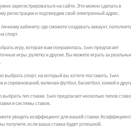
нужно зарегистрироваться на сайте. Это можно сделать в
му регистрации и подтвердив свой электронный адрес.
 личному кабинету, где сможете создавать аккаунт, пополнят
на спорт.
ыбрать игру, которая вам понравилась. 1win предлагает
точные игры, рулетку и другие. Вы можете играть за реальны
.
о выбрать спорт, на который вы хотите поставить. 1win
и соревнований, включая футбол, баскетбол, хоккей и друг
 выбрать тип ставки. 1win предлагает несколько типов ставо
авки и системы ставок.
жете увидеть коэффициент для вашей ставки. Коэффициент
вы получите, если ваша ставка будет успешной.