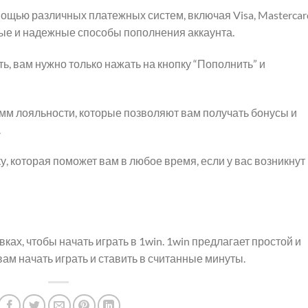
ощью различных платежных систем, включая Visa, Mastercar
асные и надежные способы пополнения аккаунта.
ть, вам нужно только нажать на кнопку “Пополнить” и
амм лояльности, которые позволяют вам получать бонусы и
.
у, которая поможет вам в любое время, если у вас возникнут
!
вках, чтобы начать играть в 1win. 1win предлагает простой и
ам начать играть и ставить в считанные минуты.