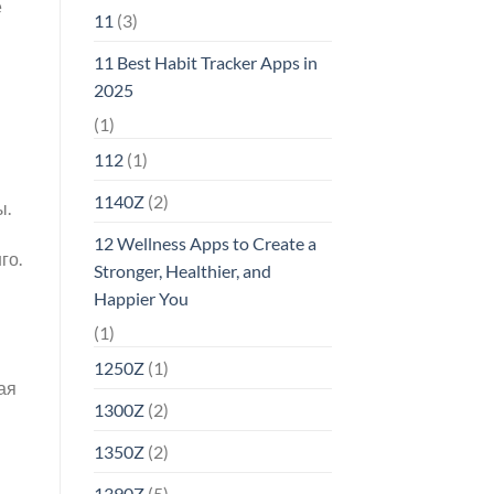
е
11
(3)
11 Best Habit Tracker Apps in
2025
(1)
112
(1)
1140Z
(2)
ы.
12 Wellness Apps to Create a
го.
Stronger, Healthier, and
Happier You
(1)
1250Z
(1)
ая
1300Z
(2)
1350Z
(2)
1390Z
(5)