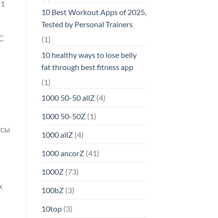
 1
10 Best Workout Apps of 2025,
Tested by Personal Trainers
 С
(1)
10 healthy ways to lose belly
fat through best fitness app
(1)
1000 50-50 allZ
(4)
1000 50-50Z
(1)
усы
1000 allZ
(4)
1000 ancorZ
(41)
1000Z
(73)
х
100bZ
(3)
10top
(3)