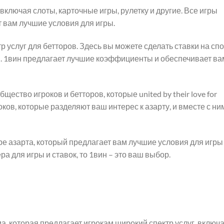
 включая слоты, карточные игры, рулетку и другие. Все игры
 вам лучшие условия для игры.
 услуг для бетторов. Здесь вы можете сделать ставки на спо
я. 1вин предлагает лучшие коэффициенты и обеспечивает ва
общество игроков и бетторов, которые united by their love for
оков, которые разделяют ваш интерес к азарту, и вместе с ни
ире азарта, который предлагает вам лучшие условия для игры
а для игры и ставок, то 1вин – это ваш выбор.
, которая предлагает игрокам широкий спектр услуг, включ