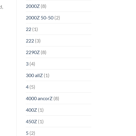
2000Z
(8)
d,
2000Z 50-50
(2)
22
(1)
222
(3)
2290Z
(8)
3
(4)
300 allZ
(1)
4
(5)
4000 ancorZ
(8)
400Z
(1)
450Z
(1)
5
(2)