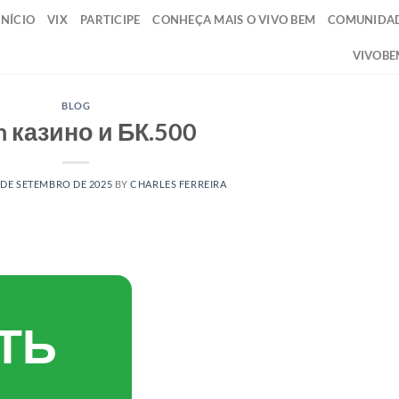
INÍCIO
VIX
PARTICIPE
CONHEÇA MAIS O VIVO BEM
COMUNIDAD
VIVOBE
BLOG
n казино и БК.500
 DE SETEMBRO DE 2025
BY
CHARLES FERREIRA
ТЬ