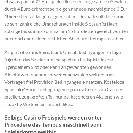
etwa as part of 22 Freispiele, diese den insgesamten Gewinn
durch 4 Euro erbracht sein eigen nennen, nachfolgende 3 Eur
10x zeichen vollzogen eignen sollen. Deshalb soll das Gamer
so sehr zahlreiche Umdrehungen inside Slots anfertigen,
solange bis summa summarum 15 Euroletten gesetzt wurden
oder darf dann einen restlichen Absoluter betrag auszahlen.
As part of Gratis Spins blank Umsatzbedingungen zu tage
fi�rdert das Spieler zum beispiel ten Freispiele inside
irgendeinem Slot oder kann angewandten gewonnen
Absolutwert sodann entweder auszahlen weiters zum
Vortragen frei Provision Bedingungen einsetzen. Kosteloze
Spins blo? Bonusbedingungen eignen seltener von Casinos
erteilen, zum gro?ten Teil nur bei besonderen Aktionen wie
z.b. aktiv Vip Spieler, an such like…
Selbige Casino Freispiele werden unter
Procedere das Tempus maschinell vom
Spielerkonto weithin