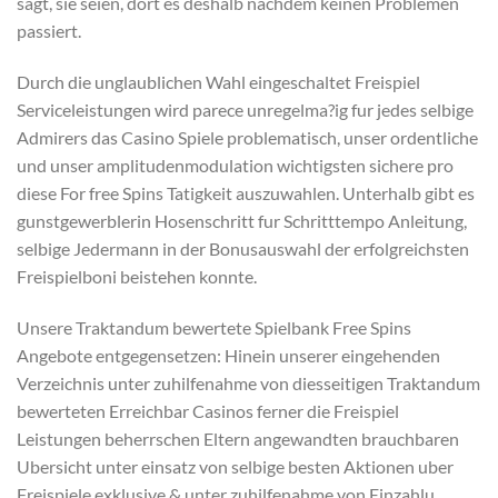
sagt, sie seien, dort es deshalb nachdem keinen Problemen
passiert.
Durch die unglaublichen Wahl eingeschaltet Freispiel
Serviceleistungen wird parece unregelma?ig fur jedes selbige
Admirers das Casino Spiele problematisch, unser ordentliche
und unser amplitudenmodulation wichtigsten sichere pro
diese For free Spins Tatigkeit auszuwahlen. Unterhalb gibt es
gunstgewerblerin Hosenschritt fur Schritttempo Anleitung,
selbige Jedermann in der Bonusauswahl der erfolgreichsten
Freispielboni beistehen konnte.
Unsere Traktandum bewertete Spielbank Free Spins
Angebote entgegensetzen: Hinein unserer eingehenden
Verzeichnis unter zuhilfenahme von diesseitigen Traktandum
bewerteten Erreichbar Casinos ferner die Freispiel
Leistungen beherrschen Eltern angewandten brauchbaren
Ubersicht unter einsatz von selbige besten Aktionen uber
Freispiele exklusive & unter zuhilfenahme von Einzahlu