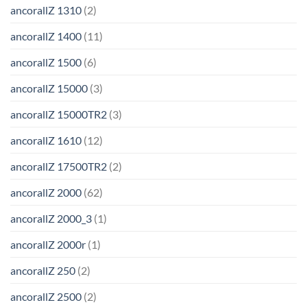
ancorallZ 1310
(2)
ancorallZ 1400
(11)
ancorallZ 1500
(6)
ancorallZ 15000
(3)
ancorallZ 15000TR2
(3)
ancorallZ 1610
(12)
ancorallZ 17500TR2
(2)
ancorallZ 2000
(62)
ancorallZ 2000_3
(1)
ancorallZ 2000r
(1)
ancorallZ 250
(2)
ancorallZ 2500
(2)