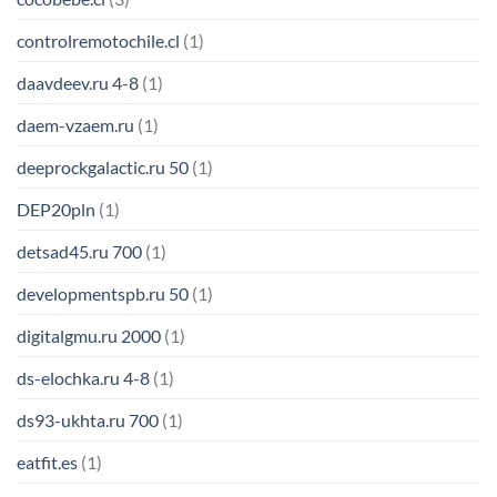
controlremotochile.cl
(1)
daavdeev.ru 4-8
(1)
daem-vzaem.ru
(1)
deeprockgalactic.ru 50
(1)
DEP20pln
(1)
detsad45.ru 700
(1)
developmentspb.ru 50
(1)
digitalgmu.ru 2000
(1)
ds-elochka.ru 4-8
(1)
ds93-ukhta.ru 700
(1)
eatfit.es
(1)