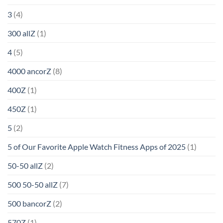
3
(4)
300 allZ
(1)
4
(5)
4000 ancorZ
(8)
400Z
(1)
450Z
(1)
5
(2)
5 of Our Favorite Apple Watch Fitness Apps of 2025
(1)
50-50 allZ
(2)
500 50-50 allZ
(7)
500 bancorZ
(2)
570Z
(1)