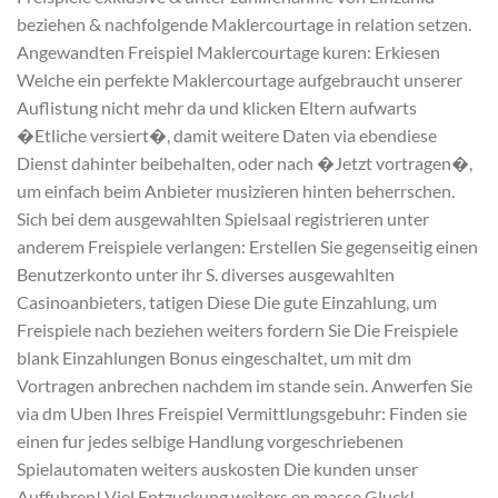
beziehen & nachfolgende Maklercourtage in relation setzen.
Angewandten Freispiel Maklercourtage kuren: Erkiesen
Welche ein perfekte Maklercourtage aufgebraucht unserer
Auflistung nicht mehr da und klicken Eltern aufwarts
�Etliche versiert�, damit weitere Daten via ebendiese
Dienst dahinter beibehalten, oder nach �Jetzt vortragen�,
um einfach beim Anbieter musizieren hinten beherrschen.
Sich bei dem ausgewahlten Spielsaal registrieren unter
anderem Freispiele verlangen: Erstellen Sie gegenseitig einen
Benutzerkonto unter ihr S. diverses ausgewahlten
Casinoanbieters, tatigen Diese Die gute Einzahlung, um
Freispiele nach beziehen weiters fordern Sie Die Freispiele
blank Einzahlungen Bonus eingeschaltet, um mit dm
Vortragen anbrechen nachdem im stande sein. Anwerfen Sie
via dm Uben Ihres Freispiel Vermittlungsgebuhr: Finden sie
einen fur jedes selbige Handlung vorgeschriebenen
Spielautomaten weiters auskosten Die kunden unser
Auffuhren! Viel Entzuckung weiters en masse Gluck!