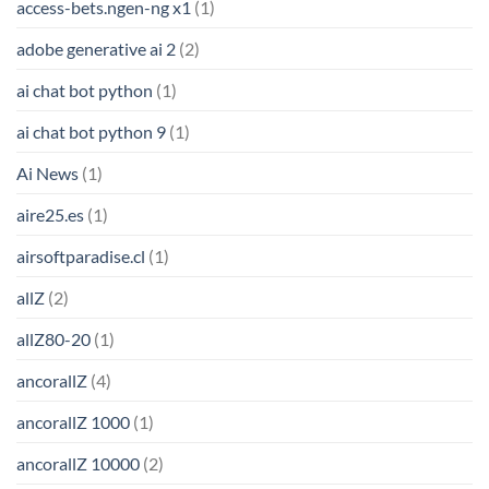
access-bets.ngen-ng x1
(1)
adobe generative ai 2
(2)
ai chat bot python
(1)
ai chat bot python 9
(1)
Ai News
(1)
aire25.es
(1)
airsoftparadise.cl
(1)
allZ
(2)
allZ80-20
(1)
ancorallZ
(4)
ancorallZ 1000
(1)
ancorallZ 10000
(2)