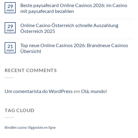
Beste paysafecard Online Casinos 2026: im Casino
29
maio
mit paysafecard bezahlen
Online Casino Österreich schnelle Auszahlung
29
maio
Österreich 2025
Top neue Online Casinos 2026: Brandneue Casinos
21
maio
Übersicht
RECENT COMMENTS
Um comentarista do WordPress
em
Olá, mundo!
TAG CLOUD
BinoBet casino
Viggoslots en ligne