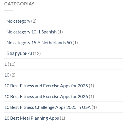
CATEGORIAS
! No category
(2)
! No category 10-1 Spanish
(1)
! No category 15-5 Netherlands 50
(1)
! Без рубрики
(12)
1
(10)
10
(2)
10 Best Fitness and Exercise Apps for 2025
(1)
10 Best Fitness and Exercise Apps for 2026
(1)
10 Best Fitness Challenge Apps 2025 in USA
(1)
10 Best Meal Planning Apps
(1)