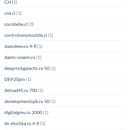
CH
(1)
cmi.cl
(1)
cocobebe.cl
(3)
controlremotochile.cl
(1)
daavdeev.ru 4-8
(1)
daem-vzaem.ru
(1)
deeprockgalactic.ru 50
(1)
DEP20pln
(1)
detsad45.ru 700
(1)
developmentspb.ru 50
(1)
digitalgmu.ru 2000
(1)
ds-elochka.ru 4-8
(1)