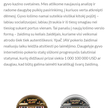
gyvo kazino svetaines. Mes atlikome naujausią analizę ir
radome daugybę puikių pasirinkimų, į kuriuos verta atkreipti
dėmesį. Gyvo lošimo namai suteikia visiškai kitokį pojūtį –
labiau socializuojasi, labiau įtraukia ir iš tiesų smagiau nei
tiesiog sukant portus vienam. Tai panašu į naują lošimo verslo
formą – žaidimą su keliais žaidėjais, kuriame visi veiksmai
atrodo šiek tiek autentiškesni. Ypač JAV pokerio žaidimai
realiuoju laiku leidžia atsitiesti po laimėjimo. Daugelyje gyvo
internetinio pokerio stalų siūlomi progresyvūs šalutiniai
statymai, kurių didžiausi prizai siekia 1 000 100 000 USD ar
daugiau, kad būtų galima laimėti karališkąjį švarų žaidimą.