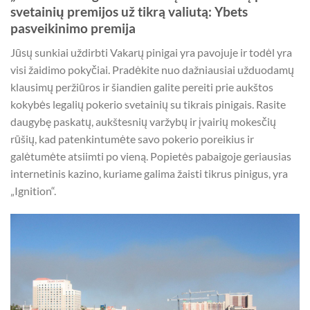
svetainių premijos už tikrą valiutą: Ybets
pasveikinimo premija
Jūsų sunkiai uždirbti Vakarų pinigai yra pavojuje ir todėl yra
visi žaidimo pokyčiai. Pradėkite nuo dažniausiai užduodamų
klausimų peržiūros ir šiandien galite pereiti prie aukštos
kokybės legalių pokerio svetainių su tikrais pinigais. Rasite
daugybę paskatų, aukštesnių varžybų ir įvairių mokesčių
rūšių, kad patenkintumėte savo pokerio poreikius ir
galėtumėte atsiimti po vieną. Popietės pabaigoje geriausias
internetinis kazino, kuriame galima žaisti tikrus pinigus, yra
„Ignition“.