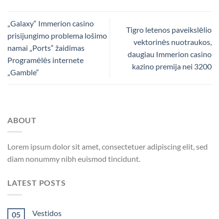
„Galaxy“ Immerion casino
Tigro letenos paveikslėlio
prisijungimo problema lošimo
vektorinės nuotraukos,
namai „Ports“ žaidimas
daugiau Immerion casino
Programėlės internete
kazino premija nei 3200
„Gamble“
ABOUT
Lorem ipsum dolor sit amet, consectetuer adipiscing elit, sed
diam nonummy nibh euismod tincidunt.
LATEST POSTS
Vestidos
05