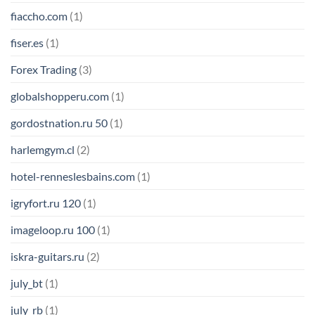
fiaccho.com
(1)
fiser.es
(1)
Forex Trading
(3)
globalshopperu.com
(1)
gordostnation.ru 50
(1)
harlemgym.cl
(2)
hotel-renneslesbains.com
(1)
igryfort.ru 120
(1)
imageloop.ru 100
(1)
iskra-guitars.ru
(2)
july_bt
(1)
july_rb
(1)