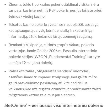
Žinoma, tokio tipo kazino pokerio žaidimai visiškai nėra
tas pats, kas internetinis PvP pokeris, nes jūs lošiate prieš
šeimos / vietinį kazino.
Teisėtos kazino pokerio svetainės naudoja SSL apsaugą,
kad apsaugotų dalyvių konfidencialią ir skausmingą
informaciją, užtikrindamos jūsų duomenų saugumą.
Remiantis Vikipedija, elitinės grupės Vakarų pokerio
vartotojas Jamie Goldas 2006 m. Pasaulio internetinio
pokerio serijos (WSOP) „Fundamental Training“ turnyre
laimėjo 12 milijonų dolerių.
Palieskite žalias „Mėgaukitės šiandien“ nuorodas,
esančias šiame trumpame straipsnyje, kad galėtumėte
gauti pasveikinimo pasiūlymą, atlikite nedidelius
veiksmus, kad užsiregistruotumėte ir pradėtumėte žaisti
mėgstamus kazino žaidimus jau šiandien.
„BetOnline“ – geriausios visų internetinių pokerio