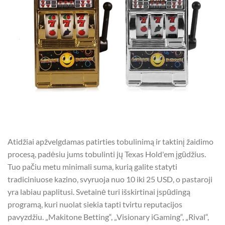
Atidžiai apžvelgdamas patirties tobulinimą ir taktinį žaidimo
procesą, padėsiu jums tobulinti jų Texas Hold'em įgūdžius.
Tuo pačiu metu minimali suma, kurią galite statyti
tradiciniuose kazino, svyruoja nuo 10 iki 25 USD, o pastaroji
yra labiau paplitusi. Svetainė turi išskirtinai įspūdingą
programą, kuri nuolat siekia tapti tvirtu reputacijos
pavyzdžiu. „Makitone Betting“, „Visionary iGaming“, „Rival“,