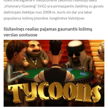
„Visionary iGaming“ (ViG) yra pirmaujantis žaidimų su gyvais
dalintojais tiekėjas nuo 2008 m., kuris vis dar yra labai
populiarus lošimų įmonėse Jungtinėse Valstijose.
Išsilavinęs realias pajamas gaunantis lošimų
verslas uostuose