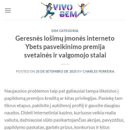
Skip
to
content
SEM CATEGORIA
Geresnės lošimų įmonės interneto
Ybets pasveikinimo premija
svetainės ir valgomojo stalai
POSTED ON
25 DE SETEMBRO DE 2025
BY
CHARLES FERREIRA
Naujausios problemos taip pat galiausiai tampa iškeistos į
papildomą premijos kreditą ar kitas privilegijas. Pasiekę tam
tikrus etapus, pakilsite į aukštesnį profilį ir gausite daugiau
naudos. Dideli internetiniai kazino, kuriuose veikia realia
valiuta, dažniausiai siūlo pasikartojančias akcijas, pavyzdžiui,
papildymo paskatas, garbės prizus, konkursus ir kitus