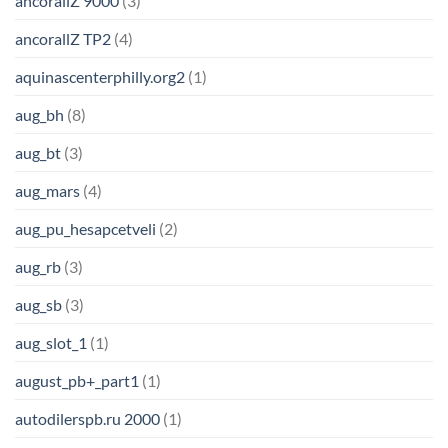
ancorallZ 9000
(3)
ancorallZ TP2
(4)
aquinascenterphilly.org2
(1)
aug_bh
(8)
aug_bt
(3)
aug_mars
(4)
aug_pu_hesapcetveli
(2)
aug_rb
(3)
aug_sb
(3)
aug_slot_1
(1)
august_pb+_part1
(1)
autodilerspb.ru 2000
(1)