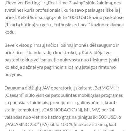
„Revolver Betting“ ir „Real-time Playing“ siūlo žaidimą, nes
svetaines kuria profesionalai, kurie savo paslaugas iškelia į
priekį. Kelkitės ir susigrąžinkite 1000 USD kazino paskolose
(1 kartą būtina) su geru „Enthusiasts Local“ kazino reklamos
kodu.
Beveik visos pirmaujančios lošimų įmonės dėl saugumo ir
priežiūros išbando radijo konstrukciją. Kai žaidėjai vos
pastebi tokius veiksmus, jie nukrypsta nuo tikslumo. Įvairi
kolekcija dažnai yra pagrindinis lošimų įstaigos rimtumo
požymis.
Dauguma didžiųjų JAV operatorių, įskaitant „BetMGM“ ir
„Caesars“, siūlo visiškai patobulintas mobiliąsias programas
su panašiais žaidimais, premijomis ir galimybėmis įkrauti
stalinį kompiuterį. „CASINOBACK“ (Nj, MI, MV) per 24
valandas nuo vietinio kazino grąžina pinigus iki 500 USD, o
„PACASINO250“ (PA) siūlo 100 % įmokos atitikimą, kad