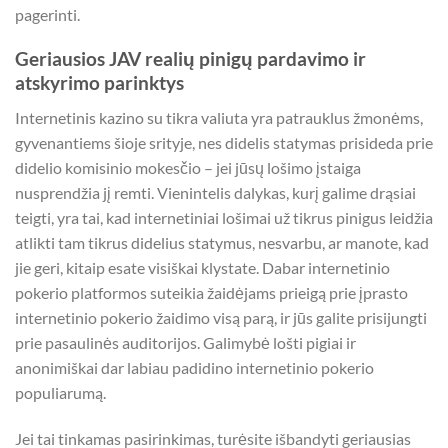
pagerinti.
Geriausios JAV realių pinigų pardavimo ir
atskyrimo parinktys
Internetinis kazino su tikra valiuta yra patrauklus žmonėms,
gyvenantiems šioje srityje, nes didelis statymas prisideda prie
didelio komisinio mokesčio – jei jūsų lošimo įstaiga
nusprendžia jį remti. Vienintelis dalykas, kurį galime drąsiai
teigti, yra tai, kad internetiniai lošimai už tikrus pinigus leidžia
atlikti tam tikrus didelius statymus, nesvarbu, ar manote, kad
jie geri, kitaip esate visiškai klystate. Dabar internetinio
pokerio platformos suteikia žaidėjams prieigą prie įprasto
internetinio pokerio žaidimo visą parą, ir jūs galite prisijungti
prie pasaulinės auditorijos. Galimybė lošti pigiai ir
anonimiškai dar labiau padidino internetinio pokerio
populiarumą.
Jei tai tinkamas pasirinkimas, turėsite išbandyti geriausias