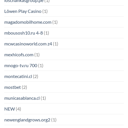
loschankasgroup.pe
(1)
Löwen Play Casino
(1)
magadomobilhome.com
(1)
mbousosh10.ru 4-8
(1)
mcwcasinoworld.com z4
(1)
mexhicofs.com
(1)
mnogo-tv.ru 700
(1)
montecatini.cl
(2)
mostbet
(2)
municasablanca.cl
(1)
NEW
(4)
newenglandgrows.org2
(1)