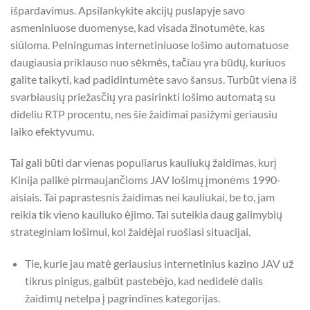
išpardavimus. Apsilankykite akcijų puslapyje savo
asmeniniuose duomenyse, kad visada žinotumėte, kas
siūloma.
Pelningumas internetiniuose lošimo automatuose
daugiausia priklauso nuo sėkmės, tačiau yra būdų, kuriuos
galite taikyti, kad padidintumėte savo šansus. Turbūt viena iš
svarbiausių priežasčių yra pasirinkti lošimo automatą su
dideliu RTP procentu, nes šie žaidimai pasižymi geriausiu
laiko efektyvumu.
Tai gali būti dar vienas populiarus kauliukų žaidimas, kurį
Kinija palikė pirmaujančioms JAV lošimų įmonėms 1990-
aisiais. Tai paprastesnis žaidimas nei kauliukai, be to, jam
reikia tik vieno kauliuko ėjimo. Tai suteikia daug galimybių
strateginiam lošimui, kol žaidėjai ruošiasi situacijai.
Tie, kurie jau matė geriausius internetinius kazino JAV už
tikrus pinigus, galbūt pastebėjo, kad nedidelė dalis
žaidimų netelpa į pagrindines kategorijas.