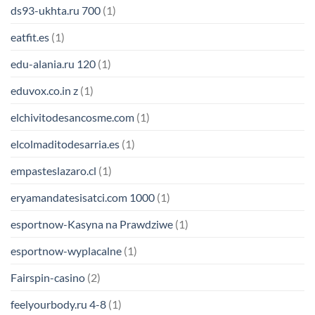
ds93-ukhta.ru 700
(1)
eatfit.es
(1)
edu-alania.ru 120
(1)
eduvox.co.in z
(1)
elchivitodesancosme.com
(1)
elcolmaditodesarria.es
(1)
empasteslazaro.cl
(1)
eryamandatesisatci.com 1000
(1)
esportnow-Kasyna na Prawdziwe
(1)
esportnow-wyplacalne
(1)
Fairspin-casino
(2)
feelyourbody.ru 4-8
(1)