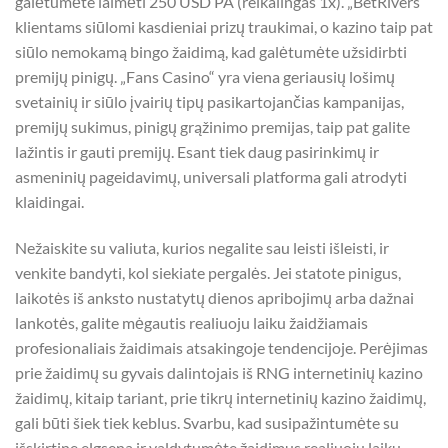
galėtumėte laimėti 250 USD PA (reikalingas 1x). „BetRivers“
klientams siūlomi kasdieniai prizų traukimai, o kazino taip pat
siūlo nemokamą bingo žaidimą, kad galėtumėte užsidirbti
premijų pinigų. „Fans Casino“ yra viena geriausių lošimų
svetainių ir siūlo įvairių tipų pasikartojančias kampanijas,
premijų sukimus, pinigų grąžinimo premijas, taip pat galite
lažintis ir gauti premijų. Esant tiek daug pasirinkimų ir
asmeninių pageidavimų, universali platforma gali atrodyti
klaidingai.
Nežaiskite su valiuta, kurios negalite sau leisti išleisti, ir
venkite bandyti, kol siekiate pergalės. Jei statote pinigus,
laikotės iš anksto nustatytų dienos apribojimų arba dažnai
lankotės, galite mėgautis realiuoju laiku žaidžiamais
profesionaliais žaidimais atsakingoje tendencijoje. Perėjimas
prie žaidimų su gyvais dalintojais iš RNG internetinių kazino
žaidimų, kitaip tariant, prie tikrų internetinių kazino žaidimų,
gali būti šiek tiek keblus. Svarbu, kad susipažintumėte su
išskirtine elgsena ir valdytumėte žaidimus realiuoju laiku.