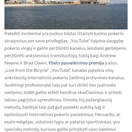
Pateikti incidentai yra puikus būdas ištaisyti kazino pokerio
straipsnius per savo privilegijas. „YouTube“ talpina daugybę
pokerio vlogų ir galite peržiūrėti kanalus, leisdami gerbėjams
peržiūrėti ankstesnius transliuotojų, tokių kaip Andrew
Neeme ir Brad Owen,
Ybets pasveikinimo premija
įrašus.
„Live from the Bicycle“ „YouTube“ kanalas pateikia visų
ankstesnių internetinio pokerio žaidimų archyvines kanalus.
Sudėtingi profesionalai taip pat turi dirbti ties įvairovės
valdymu, todėl galite atlikti bendrus skaičiavimus ir priimti
labiau pagrįstus sprendimus. Išmokę šių pažangiausių
metodų, žaidėjai taip pat gali pasiekti aukštą lygį ir
optimizuoti internetinio pokerio pasiekimus. Nesvarbu, ar
esate mėgėjas, vidutinio lygio ar patyręs sportininkas, yra
specialių metodų, kuriuos galite pritaikyti savo žaidimui