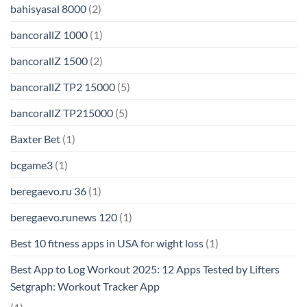
bahisyasal 8000
(2)
bancorallZ 1000
(1)
bancorallZ 1500
(2)
bancorallZ TP2 15000
(5)
bancorallZ TP215000
(5)
Baxter Bet
(1)
bcgame3
(1)
beregaevo.ru 36
(1)
beregaevo.runews 120
(1)
Best 10 fitness apps in USA for wight loss
(1)
Best App to Log Workout 2025: 12 Apps Tested by Lifters
Setgraph: Workout Tracker App