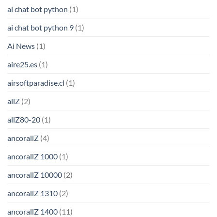
ai chat bot python
(1)
ai chat bot python 9
(1)
Ai News
(1)
aire25.es
(1)
airsoftparadise.cl
(1)
allZ
(2)
allZ80-20
(1)
ancorallZ
(4)
ancorallZ 1000
(1)
ancorallZ 10000
(2)
ancorallZ 1310
(2)
ancorallZ 1400
(11)