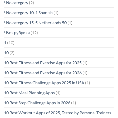
! No category
(2)
! No category 10-1 Spanish
(1)
! No category 15-5 Netherlands 50
(1)
! Без рубрики
(12)
1
(10)
10
(2)
10 Best Fitness and Exercise Apps for 2025
(1)
10 Best Fitness and Exercise Apps for 2026
(1)
10 Best Fitness Challenge Apps 2025 in USA
(1)
10 Best Meal Planning Apps
(1)
10 Best Step Challenge Apps in 2026
(1)
10 Best Workout Apps of 2025, Tested by Personal Trainers