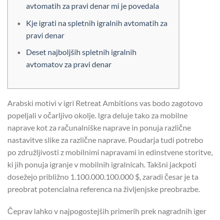
avtomatih za pravi denar mi je povedala
Kje igrati na spletnih igralnih avtomatih za
pravi denar
Deset najboljših spletnih igralnih
avtomatov za pravi denar
Arabski motivi v igri Retreat Ambitions vas bodo zagotovo
popeljali v očarljivo okolje. Igra deluje tako za mobilne
naprave kot za računalniške naprave in ponuja različne
nastavitve slike za različne naprave. Poudarja tudi potrebo
po združljivosti z mobilnimi napravami in edinstvene storitve,
ki jih ponuja igranje v mobilnih igralnicah.
Takšni jackpoti
dosežejo približno 1.100.000.100.000 $, zaradi česar je ta
preobrat potencialna referenca na življenjske preobrazbe.
Čeprav lahko v najpogostejših primerih prek nagradnih iger