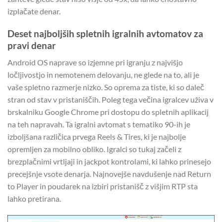
izplačate denar.
Deset najboljših spletnih igralnih avtomatov za
pravi denar
Android OS naprave so izjemne pri igranju z najvišjo
ločljivostjo in nemotenem delovanju, ne glede na to, ali je
vaše spletno razmerje nizko. So oprema za tiste, ki so daleč
stran od stav v pristaniščih. Poleg tega večina igralcev uživa v
brskalniku Google Chrome pri dostopu do spletnih aplikacij
na teh napravah. Ta igralni avtomat s tematiko 90-ih je
izboljšana različica prvega Reels & Tires, ki je najbolje
opremljen za mobilno obliko. Igralci so tukaj začeli z
brezplačnimi vrtljaji in jackpot kontrolami, ki lahko prinesejo
precejšnje vsote denarja. Najnovejše navdušenje nad Return
to Player in poudarek na izbiri pristanišč z višjim RTP sta
lahko pretirana.