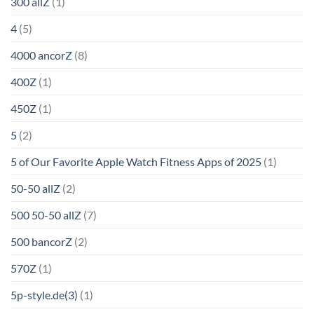
300 allZ
(1)
4
(5)
4000 ancorZ
(8)
400Z
(1)
450Z
(1)
5
(2)
5 of Our Favorite Apple Watch Fitness Apps of 2025
(1)
50-50 allZ
(2)
500 50-50 allZ
(7)
500 bancorZ
(2)
570Z
(1)
5p-style.de(3)
(1)