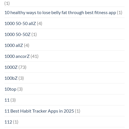
(1)
10 healthy ways to lose belly fat through best fitness app
(1)
1000 50-50 allZ
(4)
1000 50-50Z
(1)
1000 allZ
(4)
1000 ancorZ
(41)
1000Z
(73)
100bZ
(3)
10top
(3)
11
(3)
11 Best Habit Tracker Apps in 2025
(1)
112
(1)