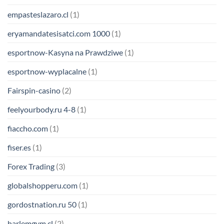
empasteslazaro.cl
(1)
eryamandatesisatci.com 1000
(1)
esportnow-Kasyna na Prawdziwe
(1)
esportnow-wyplacalne
(1)
Fairspin-casino
(2)
feelyourbody.ru 4-8
(1)
fiaccho.com
(1)
fiser.es
(1)
Forex Trading
(3)
globalshopperu.com
(1)
gordostnation.ru 50
(1)
harlemgym.cl
(2)