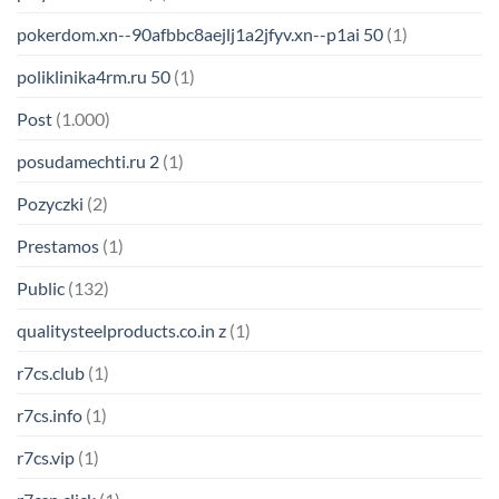
pokerdom.xn--90afbbc8aejlj1a2jfyv.xn--p1ai 50
(1)
poliklinika4rm.ru 50
(1)
Post
(1.000)
posudamechti.ru 2
(1)
Pozyczki
(2)
Prestamos
(1)
Public
(132)
qualitysteelproducts.co.in z
(1)
r7cs.club
(1)
r7cs.info
(1)
r7cs.vip
(1)