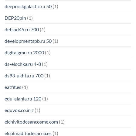
deeprockgalactic.ru 50
(1)
DEP20pln
(1)
detsad45.ru 700
(1)
developmentspb.ru 50
(1)
digitalgmu.ru 2000
(1)
ds-elochka.ru 4-8
(1)
ds93-ukhta.ru 700
(1)
eatfit.es
(1)
edu-alania.ru 120
(1)
eduvox.co.in z
(1)
elchivitodesancosme.com
(1)
elcolmaditodesarria.es
(1)