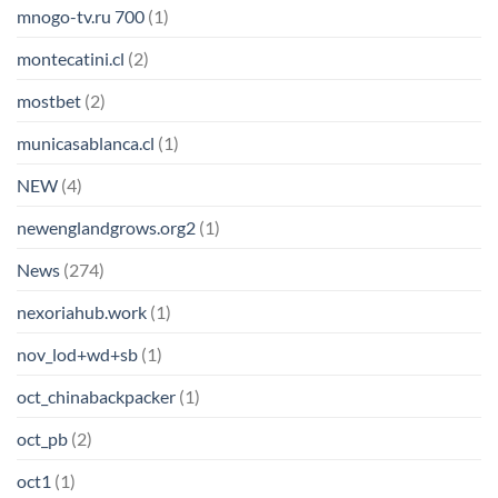
mnogo-tv.ru 700
(1)
montecatini.cl
(2)
mostbet
(2)
municasablanca.cl
(1)
NEW
(4)
newenglandgrows.org2
(1)
News
(274)
nexoriahub.work
(1)
nov_lod+wd+sb
(1)
oct_chinabackpacker
(1)
oct_pb
(2)
oct1
(1)