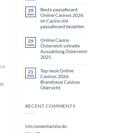
Beste paysafecard
29
maio
Online Casinos 2026:
im Casino mit
paysafecard bezahlen
Online Casino
29
maio
Österreich schnelle
Auszahlung Österreich
2025
i o
Top neue Online
21
maio
Casinos 2026:
Brandneue Casinos
ti
Übersicht
RECENT COMMENTS
Um comentarista do