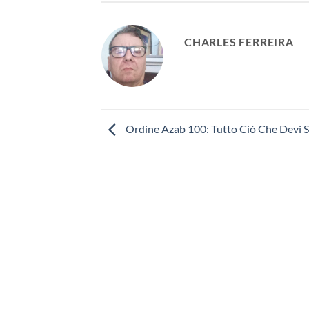
CHARLES FERREIRA
Ordine Azab 100: Tutto Ciò Che Devi 