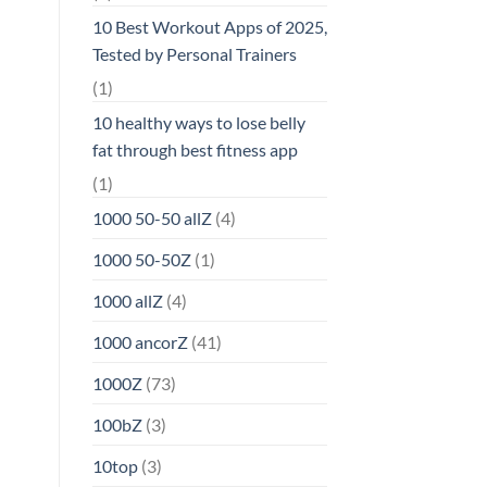
10 Best Workout Apps of 2025,
Tested by Personal Trainers
(1)
10 healthy ways to lose belly
fat through best fitness app
(1)
1000 50-50 allZ
(4)
1000 50-50Z
(1)
1000 allZ
(4)
1000 ancorZ
(41)
1000Z
(73)
100bZ
(3)
10top
(3)