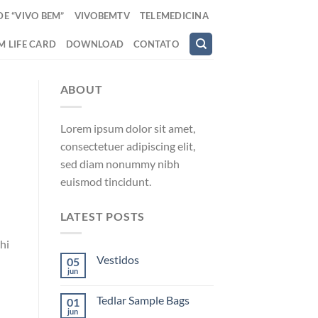
E “VIVO BEM”
VIVOBEMTV
TELEMEDICINA
M LIFE CARD
DOWNLOAD
CONTATO
ABOUT
Lorem ipsum dolor sit amet,
consectetuer adipiscing elit,
sed diam nonummy nibh
euismod tincidunt.
LATEST POSTS
chi
Vestidos
05
jun
Tedlar Sample Bags
01
jun