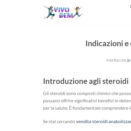
Skip
to
content
Indicazioni e
POSTED ON
30
Introduzione agli steroidi
Gli steroidi sono composti chimici che posso
possano offrire significativi benefici in dete
per la salute. È fondamentale comprendere le 
Se stai cercando
vendita steroidi anabolizza