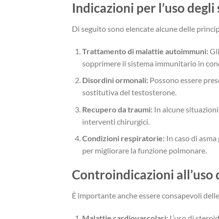
Indicazioni per l’uso degli 
Di seguito sono elencate alcune delle principa
Trattamento di malattie autoimmuni:
Gli
sopprimere il sistema immunitario in condi
Disordini ormonali:
Possono essere prescr
sostitutiva del testosterone.
Recupero da traumi:
In alcune situazioni
interventi chirurgici.
Condizioni respiratorie:
In caso di asma 
per migliorare la funzione polmonare.
Controindicazioni all’uso d
È importante anche essere consapevoli delle c
Malattie cardiovascolari:
L’uso di steroi