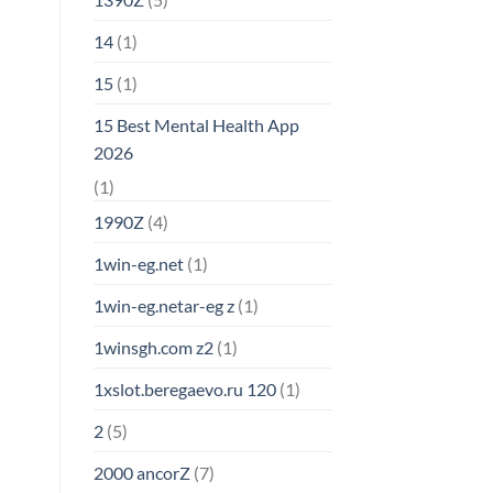
14
(1)
15
(1)
15 Best Mental Health App
2026
(1)
1990Z
(4)
1win-eg.net
(1)
1win-eg.netar-eg z
(1)
1winsgh.com z2
(1)
1xslot.beregaevo.ru 120
(1)
2
(5)
2000 ancorZ
(7)