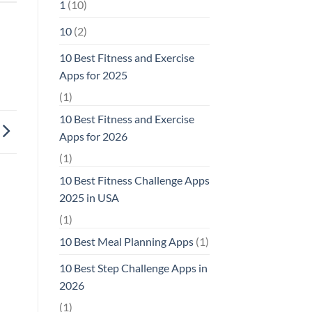
1
(10)
10
(2)
10 Best Fitness and Exercise
Apps for 2025
(1)
10 Best Fitness and Exercise
Apps for 2026
(1)
10 Best Fitness Challenge Apps
2025 in USA
(1)
10 Best Meal Planning Apps
(1)
10 Best Step Challenge Apps in
2026
(1)