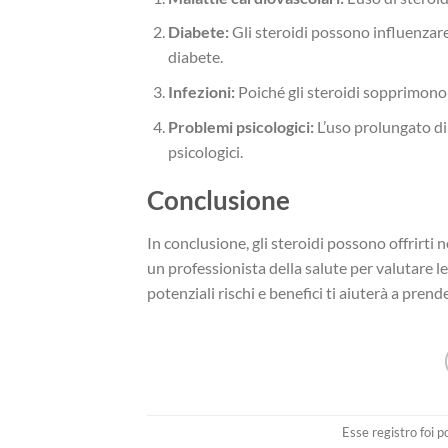
Diabete:
Gli steroidi possono influenzare i
diabete.
Infezioni:
Poiché gli steroidi sopprimono 
Problemi psicologici:
L’uso prolungato di
psicologici.
Conclusione
In conclusione, gli steroidi possono offrirti 
un professionista della salute per valutare l
potenziali rischi e benefici ti aiuterà a prend
Esse registro foi