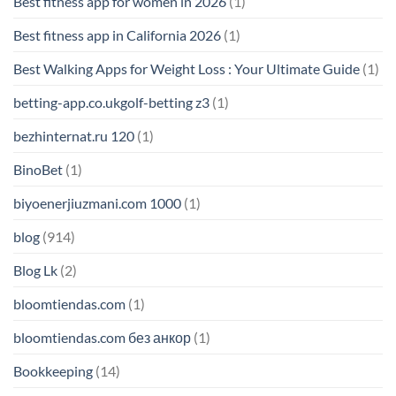
Best fitness app for women in 2026
(1)
Best fitness app in California 2026
(1)
Best Walking Apps for Weight Loss : Your Ultimate Guide
(1)
betting-app.co.ukgolf-betting z3
(1)
bezhinternat.ru 120
(1)
BinoBet
(1)
biyoenerjiuzmani.com 1000
(1)
blog
(914)
Blog Lk
(2)
bloomtiendas.com
(1)
bloomtiendas.com без анкор
(1)
Bookkeeping
(14)