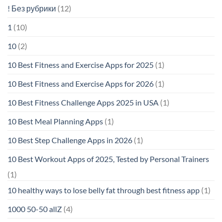
! Без рубрики
(12)
1
(10)
10
(2)
10 Best Fitness and Exercise Apps for 2025
(1)
10 Best Fitness and Exercise Apps for 2026
(1)
10 Best Fitness Challenge Apps 2025 in USA
(1)
10 Best Meal Planning Apps
(1)
10 Best Step Challenge Apps in 2026
(1)
10 Best Workout Apps of 2025, Tested by Personal Trainers
(1)
10 healthy ways to lose belly fat through best fitness app
(1)
1000 50-50 allZ
(4)