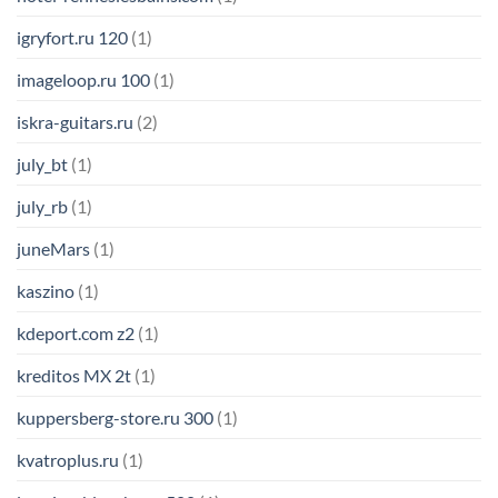
igryfort.ru 120
(1)
imageloop.ru 100
(1)
iskra-guitars.ru
(2)
july_bt
(1)
july_rb
(1)
juneMars
(1)
kaszino
(1)
kdeport.com z2
(1)
kreditos MX 2t
(1)
kuppersberg-store.ru 300
(1)
kvatroplus.ru
(1)