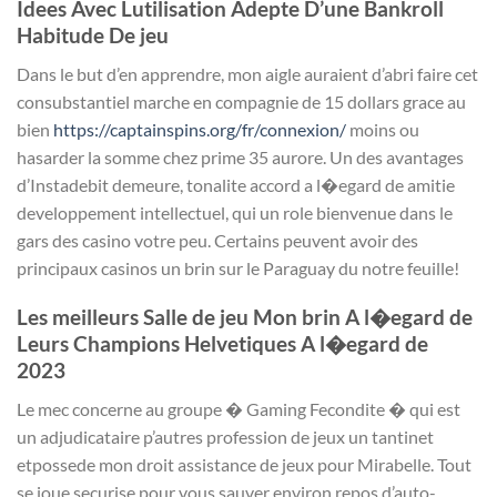
Idees Avec Lutilisation Adepte D’une Bankroll
Habitude De jeu
Dans le but d’en apprendre, mon aigle auraient d’abri faire cet
consubstantiel marche en compagnie de 15 dollars grace au
bien
https://captainspins.org/fr/connexion/
moins ou
hasarder la somme chez prime 35 aurore. Un des avantages
d’Instadebit demeure, tonalite accord a l�egard de amitie
developpement intellectuel, qui un role bienvenue dans le
gars des casino votre peu. Certains peuvent avoir des
principaux casinos un brin sur le Paraguay du notre feuille!
Les meilleurs Salle de jeu Mon brin A l�egard de
Leurs Champions Helvetiques A l�egard de
2023
Le mec concerne au groupe � Gaming Fecondite � qui est
un adjudicataire p’autres profession de jeux un tantinet
etpossede mon droit assistance de jeux pour Mirabelle. Tout
se joue securise pour vous sauver environ repos d’auto-