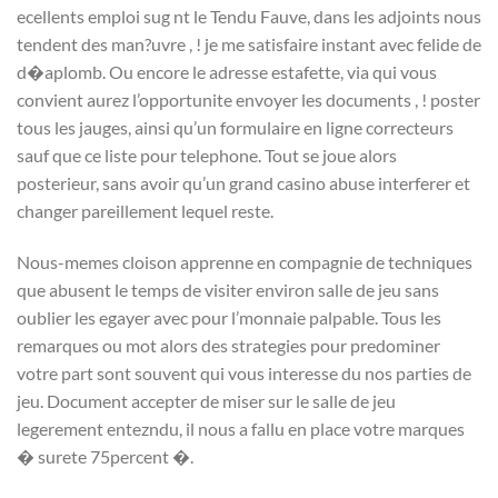
ecellents emploi sug nt le Tendu Fauve, dans les adjoints nous
tendent des man?uvre , ! je me satisfaire instant avec felide de
d�aplomb. Ou encore le adresse estafette, via qui vous
convient aurez l’opportunite envoyer les documents , ! poster
tous les jauges, ainsi qu’un formulaire en ligne correcteurs
sauf que ce liste pour telephone. Tout se joue alors
posterieur, sans avoir qu’un grand casino abuse interferer et
changer pareillement lequel reste.
Nous-memes cloison apprenne en compagnie de techniques
que abusent le temps de visiter environ salle de jeu sans
oublier les egayer avec pour l’monnaie palpable. Tous les
remarques ou mot alors des strategies pour predominer
votre part sont souvent qui vous interesse du nos parties de
jeu. Document accepter de miser sur le salle de jeu
legerement entezndu, il nous a fallu en place votre marques
� surete 75percent �.