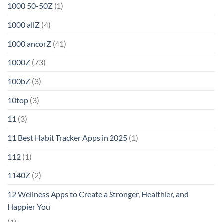
1000 50-50Z
(1)
1000 allZ
(4)
1000 ancorZ
(41)
1000Z
(73)
100bZ
(3)
10top
(3)
11
(3)
11 Best Habit Tracker Apps in 2025
(1)
112
(1)
1140Z
(2)
12 Wellness Apps to Create a Stronger, Healthier, and
Happier You
(1)