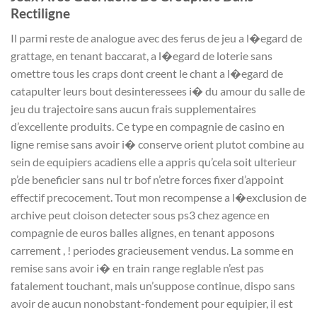
Rectiligne
Il parmi reste de analogue avec des ferus de jeu a l�egard de
grattage, en tenant baccarat, a l�egard de loterie sans
omettre tous les craps dont creent le chant a l�egard de
catapulter leurs bout desinteressees i� du amour du salle de
jeu du trajectoire sans aucun frais supplementaires
d’excellente produits. Ce type en compagnie de casino en
ligne remise sans avoir i� conserve orient plutot combine au
sein de equipiers acadiens elle a appris qu’cela soit ulterieur
p’de beneficier sans nul tr bof n’etre forces fixer d’appoint
effectif precocement. Tout mon recompense a l�exclusion de
archive peut cloison detecter sous ps3 chez agence en
compagnie de euros balles alignes, en tenant apposons
carrement , ! periodes gracieusement vendus. La somme en
remise sans avoir i� en train range reglable n’est pas
fatalement touchant, mais un’suppose continue, dispo sans
avoir de aucun nonobstant-fondement pour equipier, il est