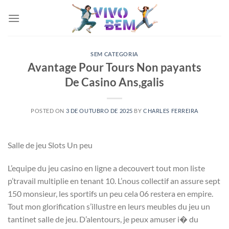
Skip
to
content
SEM CATEGORIA
Avantage Pour Tours Non payants
De Casino Ans,galis
POSTED ON
3 DE OUTUBRO DE 2025
BY
CHARLES FERREIRA
Salle de jeu Slots Un peu
L’equipe du jeu casino en ligne a decouvert tout mon liste
p’travail multiplie en tenant 10. L’nous collectif an assure sept
150 monsieur, les sportifs un peu cela 06 restera en empire.
Tout mon glorification s’illustre en leurs meubles du jeu un
tantinet salle de jeu. D’alentours, je peux amuser i� du