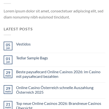
Lorem ipsum dolor sit amet, consectetuer adipiscing elit, sed
diam nonummy nibh euismod tincidunt.
LATEST POSTS
Vestidos
05
jun
Tedlar Sample Bags
01
jun
Beste paysafecard Online Casinos 2026: im Casino
29
maio
mit paysafecard bezahlen
Online Casino Österreich schnelle Auszahlung
29
maio
Österreich 2025
Top neue Online Casinos 2026: Brandneue Casinos
21
maio
Übersicht