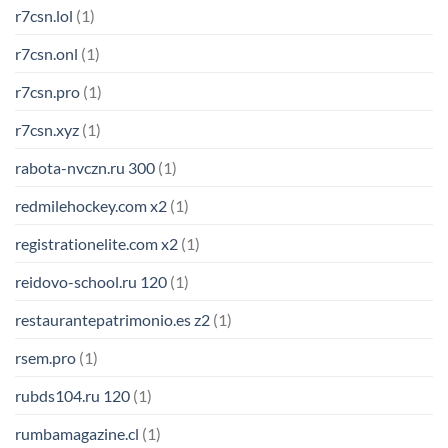
r7csn.lol
(1)
r7csn.onl
(1)
r7csn.pro
(1)
r7csn.xyz
(1)
rabota-nvczn.ru 300
(1)
redmilehockey.com x2
(1)
registrationelite.com x2
(1)
reidovo-school.ru 120
(1)
restaurantepatrimonio.es z2
(1)
rsem.pro
(1)
rubds104.ru 120
(1)
rumbamagazine.cl
(1)