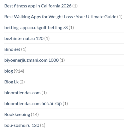
Best fitness app in California 2026
(1)
Best Walking Apps for Weight Loss : Your Ultimate Guide
(1)
betting-app.co.ukgolf-betting z3
(1)
bezhinternat.ru 120
(1)
BinoBet
(1)
biyoenerjiuzmani.com 1000
(1)
blog
(914)
Blog Lk
(2)
bloomtiendas.com
(1)
bloomtiendas.com без анкор
(1)
Bookkeeping
(14)
bou-sosh6.ru 120
(1)