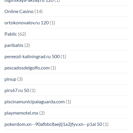
Online Casino
(14)
ortokonovalov.ru 120
(1)
Pablic
(62)
paribahis
(2)
pereezd-kaliningrad.ru 500
(1)
pescadosdelgolfo.com
(1)
pinup
(3)
pirs67.ru 50
(1)
piscinamunicipalaguarda.com
(1)
playmemotel.mx
(2)
pokerdom.xn--90afbbc8aejlj1a2jfyv.xn--p1ai 50
(1)