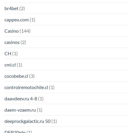
br4bet
(2)
cappeu.com
(1)
Casino
(144)
casinos
(2)
CH
(1)
cmi.cl
(1)
cocobebe.cl
(3)
controlremotochile.cl
(1)
daavdeev.ru 4-8
(1)
daem-vzaem.ru
(1)
deeprockgalactic.ru 50
(1)
DEP20pln
(1)