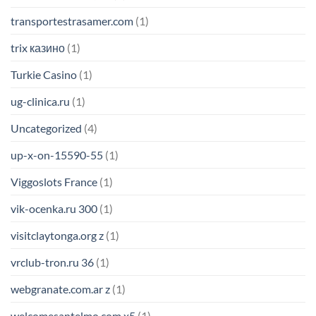
transportestrasamer.com
(1)
trix казино
(1)
Turkie Casino
(1)
ug-clinica.ru
(1)
Uncategorized
(4)
up-x-on-15590-55
(1)
Viggoslots France
(1)
vik-ocenka.ru 300
(1)
visitclaytonga.org z
(1)
vrclub-tron.ru 36
(1)
webgranate.com.ar z
(1)
welcomesantelmo.com x5
(1)