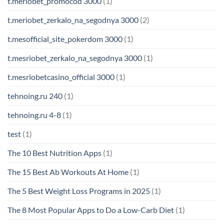
t.meriobet_promocod 3000
(1)
t.meriobet_zerkalo_na_segodnya 3000
(2)
t.mesofficial_site_pokerdom 3000
(1)
t.mesriobet_zerkalo_na_segodnya 3000
(1)
t.mesriobetcasino_official 3000
(1)
tehnoing.ru 240
(1)
tehnoing.ru 4-8
(1)
test
(1)
The 10 Best Nutrition Apps
(1)
The 15 Best Ab Workouts At Home
(1)
The 5 Best Weight Loss Programs in 2025
(1)
The 8 Most Popular Apps to Do a Low-Carb Diet
(1)