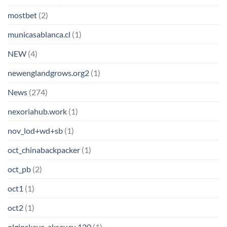
mostbet
(2)
municasablanca.cl
(1)
NEW
(4)
newenglandgrows.org2
(1)
News
(274)
nexoriahub.work
(1)
nov_lod+wd+sb
(1)
oct_chinabackpacker
(1)
oct_pb
(2)
oct1
(1)
oct2
(1)
olginskaya-aksay.ru 120
(1)