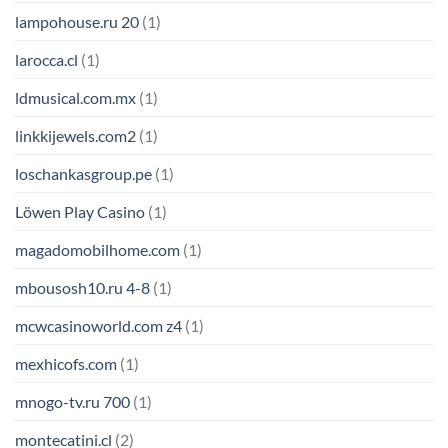
lampohouse.ru 20
(1)
larocca.cl
(1)
ldmusical.com.mx
(1)
linkkijewels.com2
(1)
loschankasgroup.pe
(1)
Löwen Play Casino
(1)
magadomobilhome.com
(1)
mbousosh10.ru 4-8
(1)
mcwcasinoworld.com z4
(1)
mexhicofs.com
(1)
mnogo-tv.ru 700
(1)
montecatini.cl
(2)