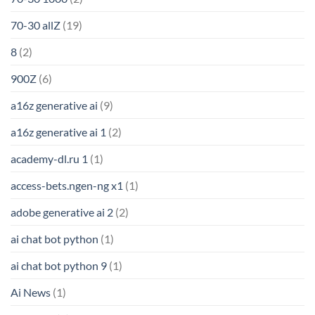
70-30 allZ
(19)
8
(2)
900Z
(6)
a16z generative ai
(9)
a16z generative ai 1
(2)
academy-dl.ru 1
(1)
access-bets.ngen-ng x1
(1)
adobe generative ai 2
(2)
ai chat bot python
(1)
ai chat bot python 9
(1)
Ai News
(1)