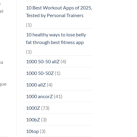
e
10 Best Workout Apps of 2025,
el
Tested by Personal Trainers
(1)
10 healthy ways to lose belly
fat through best fitness app
(1)
1000 50-50 allZ
(4)
ia
1000 50-50Z
(1)
 que
1000 allZ
(4)
1000 ancorZ
(41)
1000Z
(73)
100bZ
(3)
10top
(3)