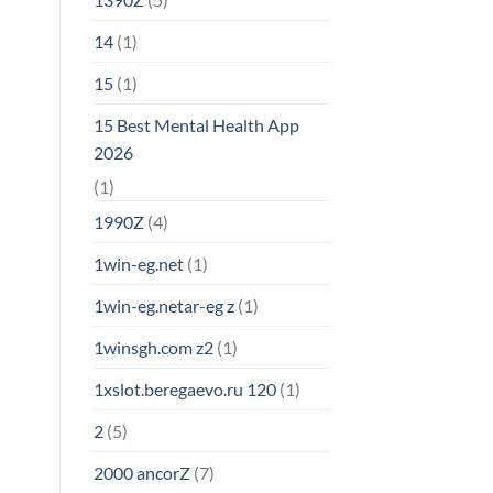
14
(1)
15
(1)
15 Best Mental Health App
2026
(1)
1990Z
(4)
1win-eg.net
(1)
1win-eg.netar-eg z
(1)
1winsgh.com z2
(1)
1xslot.beregaevo.ru 120
(1)
2
(5)
2000 ancorZ
(7)