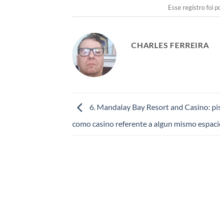
Esse registro foi
CHARLES FERREIRA
6. Mandalay Bay Resort and Casino: pi
como casino referente a algun mismo espaci