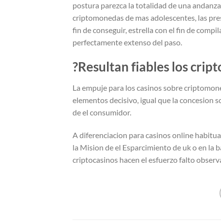
postura parezca la totalidad de una andanza
criptomonedas de mas adolescentes, las pres
fin de conseguir, estrella con el fin de com
perfectamente extenso del paso.
?Resultan fiables los crip
La empuje para los casinos sobre criptomon
elementos decisivo, igual que la concesion s
de el consumidor.
A diferenciacion para casinos online habitu
la Mision de el Esparcimiento de uk o en la 
criptocasinos hacen el esfuerzo falto observa