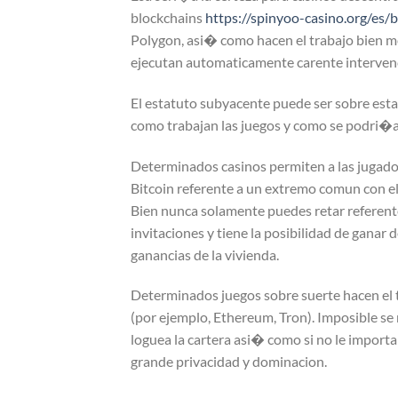
blockchains
https://spinyoo-casino.org/es/
Polygon, asi� como hacen el trabajo bien me
ejecutan automaticamente carente interven
El estatuto subyacente puede ser sobre esta
como trabajan las juegos y como se podri�a
Determinados casinos permiten a las jugadore
Bitcoin referente a un extremo comun con el 
Bien nunca solamente puedes retar referente 
invitaciones y tiene la posibilidad de ganar
ganancias de la vivienda.
Determinados juegos sobre suerte hacen el
(por ejemplo, Ethereum, Tron). Imposible se 
loguea la cartera asi� como si no le importa
grande privacidad y dominacion.