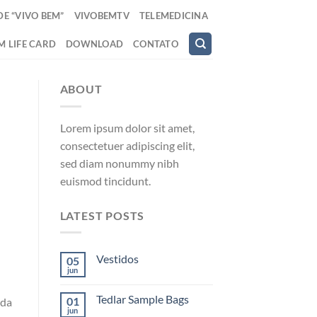
E “VIVO BEM”
VIVOBEMTV
TELEMEDICINA
M LIFE CARD
DOWNLOAD
CONTATO
ABOUT
Lorem ipsum dolor sit amet,
consectetuer adipiscing elit,
sed diam nonummy nibh
euismod tincidunt.
LATEST POSTS
Vestidos
05
jun
Tedlar Sample Bags
01
nda
jun