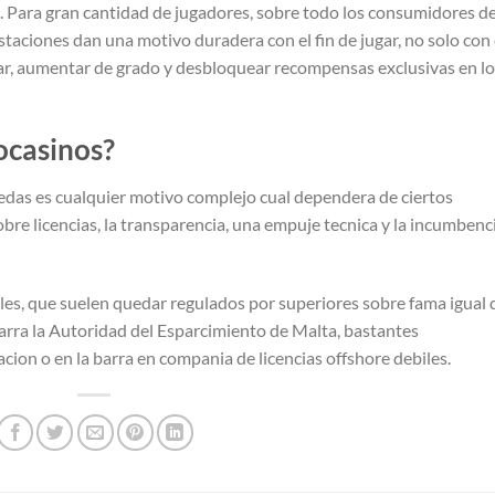
. Para gran cantidad de jugadores, sobre todo los consumidores d
taciones dan una motivo duradera con el fin de jugar, no solo con 
pilar, aumentar de grado y desbloquear recompensas exclusivas en lo
tocasinos?
edas es cualquier motivo complejo cual dependera de ciertos
obre licencias, la transparencia, una empuje tecnica y la incumbenc
ales, que suelen quedar regulados por superiores sobre fama igual
barra la Autoridad del Esparcimiento de Malta, bastantes
cion o en la barra en compania de licencias offshore debiles.