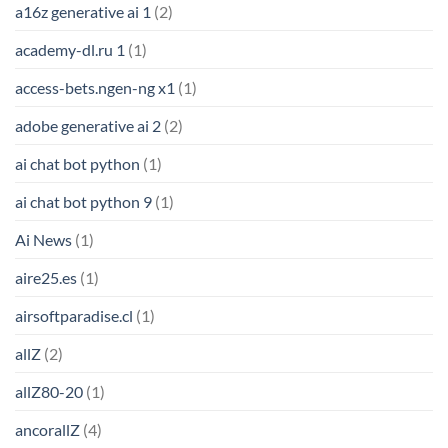
a16z generative ai 1
(2)
academy-dl.ru 1
(1)
access-bets.ngen-ng x1
(1)
adobe generative ai 2
(2)
ai chat bot python
(1)
ai chat bot python 9
(1)
Ai News
(1)
aire25.es
(1)
airsoftparadise.cl
(1)
allZ
(2)
allZ80-20
(1)
ancorallZ
(4)