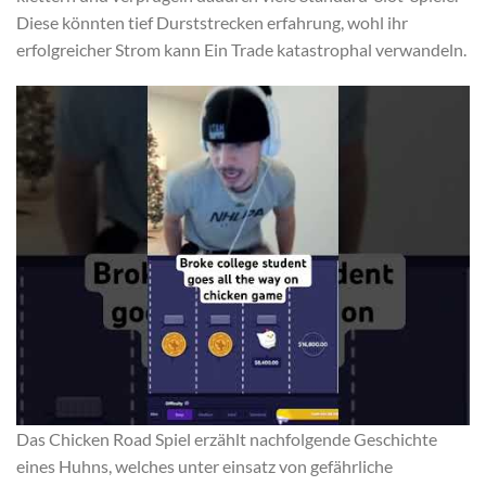
Diese könnten tief Durststrecken erfahrung, wohl ihr
erfolgreicher Strom kann Ein Trade katastrophal verwandeln.
Das Chicken Road Spiel erzählt nachfolgende Geschichte
eines Huhns, welches unter einsatz von gefährliche