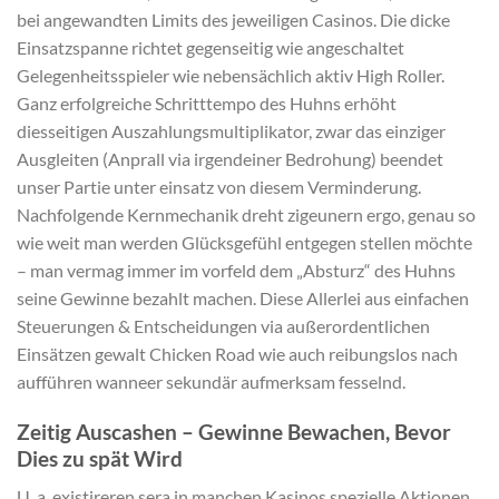
bei angewandten Limits des jeweiligen Casinos. Die dicke
Einsatzspanne richtet gegenseitig wie angeschaltet
Gelegenheitsspieler wie nebensächlich aktiv High Roller.
Ganz erfolgreiche Schritttempo des Huhns erhöht
diesseitigen Auszahlungsmultiplikator, zwar das einziger
Ausgleiten (Anprall via irgendeiner Bedrohung) beendet
unser Partie unter einsatz von diesem Verminderung.
Nachfolgende Kernmechanik dreht zigeunern ergo, genau so
wie weit man werden Glücksgefühl entgegen stellen möchte
– man vermag immer im vorfeld dem „Absturz“ des Huhns
seine Gewinne bezahlt machen. Diese Allerlei aus einfachen
Steuerungen & Entscheidungen via außerordentlichen
Einsätzen gewalt Chicken Road wie auch reibungslos nach
aufführen wanneer sekundär aufmerksam fesselnd.
Zeitig Auscashen – Gewinne Bewachen, Bevor
Dies zu spät Wird
U. a. existireren sera in manchen Kasinos spezielle Aktionen