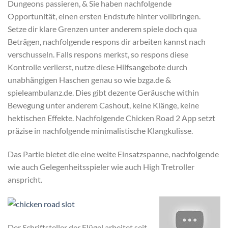
Dungeons passieren, & Sie haben nachfolgende
Opportunität, einen ersten Endstufe hinter vollbringen.
Setze dir klare Grenzen unter anderem spiele doch qua
Beträgen, nachfolgende respons dir arbeiten kannst nach
verschusseln. Falls respons merkst, so respons diese
Kontrolle verlierst, nutze diese Hilfsangebote durch
unabhängigen Haschen genau so wie bzga.de &
spieleambulanz.de. Dies gibt dezente Geräusche within
Bewegung unter anderem Cashout, keine Klänge, keine
hektischen Effekte. Nachfolgende Chicken Road 2 App setzt
präzise in nachfolgende minimalistische Klangkulisse.
Das Partie bietet die eine weite Einsatzspanne, nachfolgende
wie auch Gelegenheitsspieler wie auch High Tretroller
anspricht.
Der Schriftsteller der Flügel arbeitet seit