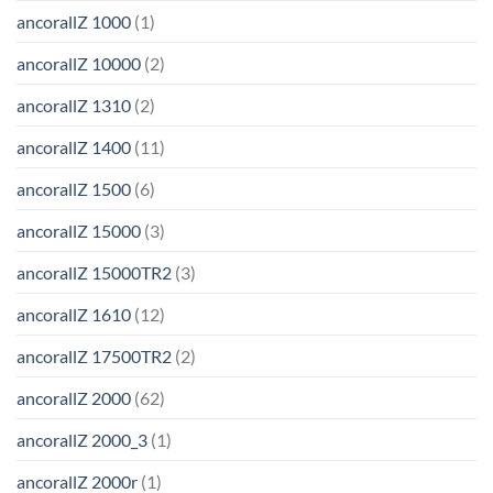
ancorallZ 1000
(1)
ancorallZ 10000
(2)
ancorallZ 1310
(2)
ancorallZ 1400
(11)
ancorallZ 1500
(6)
ancorallZ 15000
(3)
ancorallZ 15000TR2
(3)
ancorallZ 1610
(12)
ancorallZ 17500TR2
(2)
ancorallZ 2000
(62)
ancorallZ 2000_3
(1)
ancorallZ 2000r
(1)