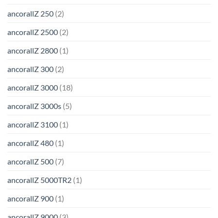
ancorallZ 250
(2)
ancorallZ 2500
(2)
ancorallZ 2800
(1)
ancorallZ 300
(2)
ancorallZ 3000
(18)
ancorallZ 3000s
(5)
ancorallZ 3100
(1)
ancorallZ 480
(1)
ancorallZ 500
(7)
ancorallZ 5000TR2
(1)
ancorallZ 900
(1)
ancorallZ 9000
(3)