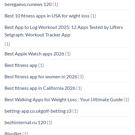
beregaevo.runews 120
(1)
Best 10 fitness apps in USA for wight loss
(1)
Best App to Log Workout 2025: 12 Apps Tested by Lifters
Setgraph: Workout Tracker App
(1)
Best Apple Watch apps 2026
(1)
Best fitness app
(1)
Best fitness app for women in 2026
(1)
Best fitness app in California 2026
(1)
Best Walking Apps for Weight Loss : Your Ultimate Guide
(1)
betting-app.co.ukgolf-betting z3
(1)
bezhinternat.ru 120
(1)
BinoBet
(1)