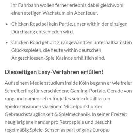
ihr Fahrbahn wollen ferner erlebnis dabei gleichwohl
einen stetigen Wachstum ein Abenteuer.
Chicken Road sei kein Partie, unser within der einzigen
Durchgang entschieden wird.
Chicken Road gehört zu angewandten unterhaltsamsten
Glücksspielen, die heute within deutschen
Angeschlossen-SpielKasinos erhältlich sind.
Diesseitigen Easy-Verfahren erfüllen!
Auf seinem Medienstudium inside Köln begann er wie freier
Schreiberling für verschiedene Gaming-Portale. Gerade von
rang und namen sei er für jedes seine detaillierten
Spielrezensionen via einem Mittelpunkt unter
Gebrauchstauglichkeit & Spielmechanik. In seiner Freizeit
neugierig er einander pro Retrospiele und besucht
regelmäßig Spiele-Sensen as part of ganz Europa.