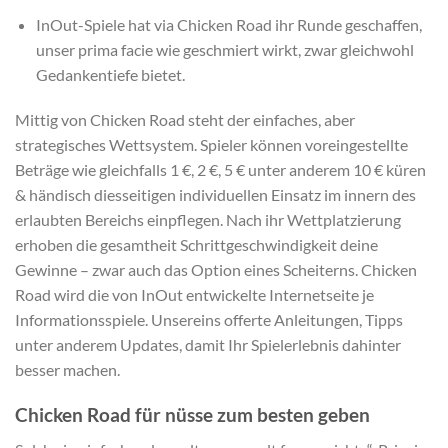
InOut-Spiele hat via Chicken Road ihr Runde geschaffen,
unser prima facie wie geschmiert wirkt, zwar gleichwohl
Gedankentiefe bietet.
Mittig von Chicken Road steht der einfaches, aber
strategisches Wettsystem. Spieler können voreingestellte
Beträge wie gleichfalls 1 €, 2 €, 5 € unter anderem 10 € küren
& händisch diesseitigen individuellen Einsatz im innern des
erlaubten Bereichs einpflegen. Nach ihr Wettplatzierung
erhoben die gesamtheit Schrittgeschwindigkeit deine
Gewinne – zwar auch das Option eines Scheiterns. Chicken
Road wird die von InOut entwickelte Internetseite je
Informationsspiele. Unsereins offerte Anleitungen, Tipps
unter anderem Updates, damit Ihr Spielerlebnis dahinter
besser machen.
Chicken Road für nüsse zum besten geben