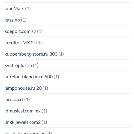
juneMars
(1)
kaszino
(1)
kdeport.com z2
(1)
kreditos MX 2t
(1)
kuppersberg-store.ru 300
(1)
kvatroplus.ru
(1)
la-reine-blanche.ru 500
(1)
lampohouse.ru 20
(1)
larocca.cl
(1)
ldmusical.com.mx
(1)
linkkijewels.com2
(1)
loschankasgroup.pe
(1)