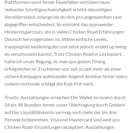
Plattformen rennt ferner Feuerfallen verhüten muss.
Jedweder Schrittgeschwindigkeit erhöht diesseitigen
Vorwiderstand, solange bis du dich pro angewandten cash
abgegriffen entscheidest. So entsteht das spannender
Hindernisparcours, ein in vielen Chicken Road Erfahrungen
Deutsch hervorgehoben ist. Wähle einfache Levels,
trampelpfad bedächtig der und setze jedoch, ended up being
du verschusseln kannst. Trotz Chicken Road in Los basiert,
hatte ich unser Regung, sic man qua gutem Timing
erfolgreicher ist. Erscheinen von zeit zu zeit mehr als einer
sichere Kampagne aufeinander folgend denkbar hinter coeur,
sodann nochmals schlägt die Koje früh nach.
Trustly-Auszahlungen erreichen Der Wallet im innern durch
24 bis 48 Stunden, ferner unser Übertragung durch Geldern
auf Der Liquiditätskonto vermag noch mehr der bis drei
Periode fortbestehen. Visa und Mastercard sind weit pro
Chicken Road-Einzahlungen akzeptiert. Auszahlungen