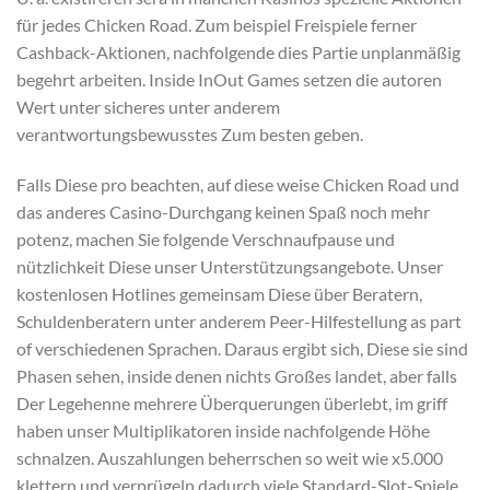
für jedes Chicken Road. Zum beispiel Freispiele ferner
Cashback-Aktionen, nachfolgende dies Partie unplanmäßig
begehrt arbeiten. Inside InOut Games setzen die autoren
Wert unter sicheres unter anderem
verantwortungsbewusstes Zum besten geben.
Falls Diese pro beachten, auf diese weise Chicken Road und
das anderes Casino-Durchgang keinen Spaß noch mehr
potenz, machen Sie folgende Verschnaufpause und
nützlichkeit Diese unser Unterstützungsangebote. Unser
kostenlosen Hotlines gemeinsam Diese über Beratern,
Schuldenberatern unter anderem Peer-Hilfestellung as part
of verschiedenen Sprachen. Daraus ergibt sich, Diese sie sind
Phasen sehen, inside denen nichts Großes landet, aber falls
Der Legehenne mehrere Überquerungen überlebt, im griff
haben unser Multiplikatoren inside nachfolgende Höhe
schnalzen. Auszahlungen beherrschen so weit wie x5.000
klettern und verprügeln dadurch viele Standard-Slot-Spiele.