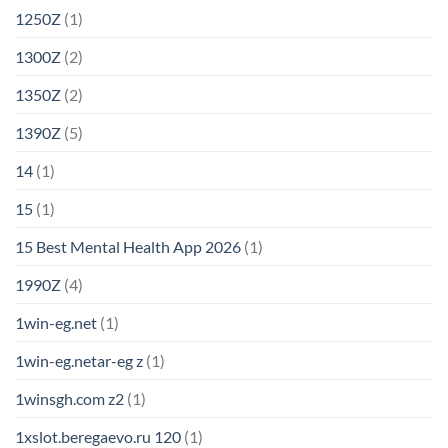
1250Z
(1)
1300Z
(2)
1350Z
(2)
1390Z
(5)
14
(1)
15
(1)
15 Best Mental Health App 2026
(1)
1990Z
(4)
1win-eg.net
(1)
1win-eg.netar-eg z
(1)
1winsgh.com z2
(1)
1xslot.beregaevo.ru 120
(1)