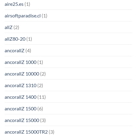
aire25.es
(1)
airsoftparadise.cl
(1)
allZ
(2)
allZ80-20
(1)
ancorallZ
(4)
ancorallZ 1000
(1)
ancorallZ 10000
(2)
ancorallZ 1310
(2)
ancorallZ 1400
(11)
ancorallZ 1500
(6)
ancorallZ 15000
(3)
ancorallZ 15000TR2
(3)