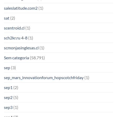
saleslatitude.com2
(1)
sat
(2)
scentroid.cl
(1)
sch2kr.ru 4-8
(1)
scmonjasinglesas.cl
(1)
Sem categoria
(58.791)
sep
(3)
sep_mars_innovationforum_hopscotchfriday
(1)
sep1
(2)
sep2
(5)
sep3
(1)