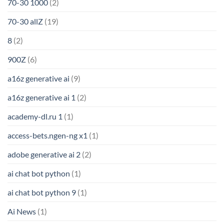
70-30 1000
(2)
70-30 allZ
(19)
8
(2)
900Z
(6)
a16z generative ai
(9)
a16z generative ai 1
(2)
academy-dl.ru 1
(1)
access-bets.ngen-ng x1
(1)
adobe generative ai 2
(2)
ai chat bot python
(1)
ai chat bot python 9
(1)
Ai News
(1)