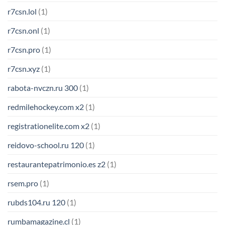
r7csn.lol
(1)
r7csn.onl
(1)
r7csn.pro
(1)
r7csn.xyz
(1)
rabota-nvczn.ru 300
(1)
redmilehockey.com x2
(1)
registrationelite.com x2
(1)
reidovo-school.ru 120
(1)
restaurantepatrimonio.es z2
(1)
rsem.pro
(1)
rubds104.ru 120
(1)
rumbamagazine.cl
(1)