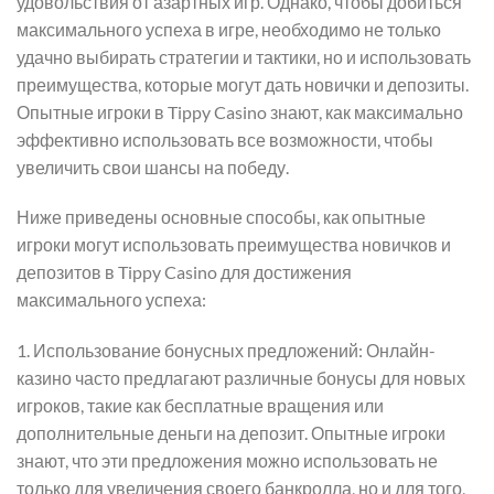
удовольствия от азартных игр. Однако, чтобы добиться
максимального успеха в игре, необходимо не только
удачно выбирать стратегии и тактики, но и использовать
преимущества, которые могут дать новички и депозиты.
Опытные игроки в Tippy Casino знают, как максимально
эффективно использовать все возможности, чтобы
увеличить свои шансы на победу.
Ниже приведены основные способы, как опытные
игроки могут использовать преимущества новичков и
депозитов в Tippy Casino для достижения
максимального успеха:
1. Использование бонусных предложений: Онлайн-
казино часто предлагают различные бонусы для новых
игроков, такие как бесплатные вращения или
дополнительные деньги на депозит. Опытные игроки
знают, что эти предложения можно использовать не
только для увеличения своего банкролла, но и для того,