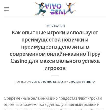
Skip
to
content
TIPPY CASINO
Как опытные игроки используют
преимущества новички и
преимуществ депозиты в
современном онлайн‑казино Tippy
Casino для максимального успеха
игроков
POSTED ON
9 DE OUTUBRO DE 2025
BY
CHARLES FERREIRA
Современные онлайн-казино предоставляют игрокам
огромные возможности для получения выигрышей и