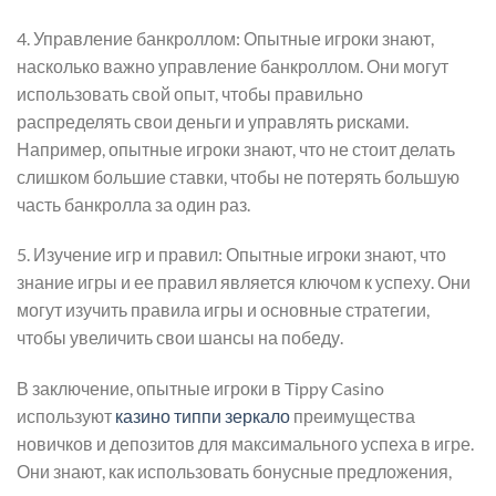
4. Управление банкроллом: Опытные игроки знают,
насколько важно управление банкроллом. Они могут
использовать свой опыт, чтобы правильно
распределять свои деньги и управлять рисками.
Например, опытные игроки знают, что не стоит делать
слишком большие ставки, чтобы не потерять большую
часть банкролла за один раз.
5. Изучение игр и правил: Опытные игроки знают, что
знание игры и ее правил является ключом к успеху. Они
могут изучить правила игры и основные стратегии,
чтобы увеличить свои шансы на победу.
В заключение, опытные игроки в Tippy Casino
используют
казино типпи зеркало
преимущества
новичков и депозитов для максимального успеха в игре.
Они знают, как использовать бонусные предложения,