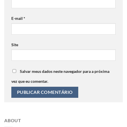
E-mail
*
Site
Salvar meus dados neste navegador para a próxima
vez que eu comentar.
ABOUT