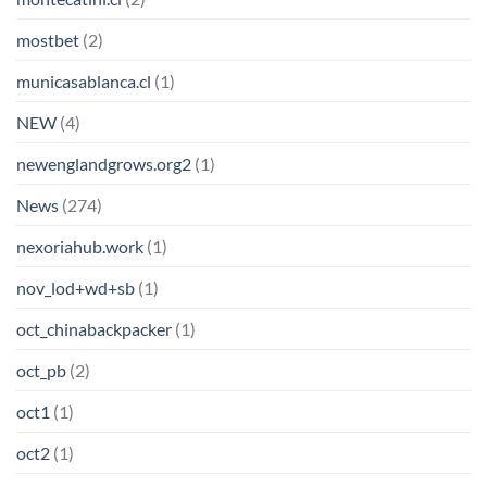
mostbet
(2)
municasablanca.cl
(1)
NEW
(4)
newenglandgrows.org2
(1)
News
(274)
nexoriahub.work
(1)
nov_lod+wd+sb
(1)
oct_chinabackpacker
(1)
oct_pb
(2)
oct1
(1)
oct2
(1)