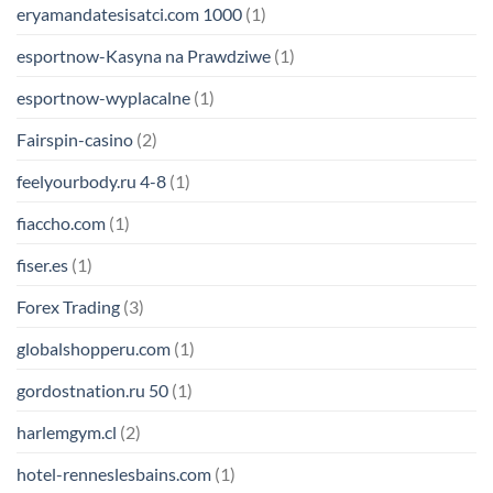
eryamandatesisatci.com 1000
(1)
esportnow-Kasyna na Prawdziwe
(1)
esportnow-wyplacalne
(1)
Fairspin-casino
(2)
feelyourbody.ru 4-8
(1)
fiaccho.com
(1)
fiser.es
(1)
Forex Trading
(3)
globalshopperu.com
(1)
gordostnation.ru 50
(1)
harlemgym.cl
(2)
hotel-renneslesbains.com
(1)