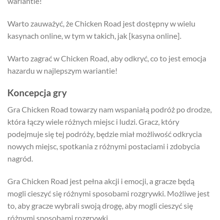
wariantie!
Warto zauważyć, że Chicken Road jest dostępny w wielu
kasynach online, w tym w takich, jak [kasyna online].
Warto zagrać w Chicken Road, aby odkryć, co to jest emocja
hazardu w najlepszym wariantie!
Koncepcja gry
Gra Chicken Road towarzy nam wspaniałą podróż po drodze,
która łączy wiele różnych miejsc i ludzi. Gracz, który
podejmuje się tej podróży, będzie miał możliwość odkrycia
nowych miejsc, spotkania z różnymi postaciami i zdobycia
nagród.
Gra Chicken Road jest pełna akcji i emocji, a gracze będą
mogli cieszyć się różnymi sposobami rozgrywki. Możliwe jest
to, aby gracze wybrali swoją drogę, aby mogli cieszyć się
różnymi sposobami rozgrywki.