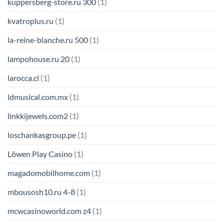
kuppersberg-store.ru 300
(1)
kvatroplus.ru
(1)
la-reine-blanche.ru 500
(1)
lampohouse.ru 20
(1)
larocca.cl
(1)
ldmusical.com.mx
(1)
linkkijewels.com2
(1)
loschankasgroup.pe
(1)
Löwen Play Casino
(1)
magadomobilhome.com
(1)
mbousosh10.ru 4-8
(1)
mcwcasinoworld.com z4
(1)