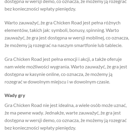
dostępna w wersji demo, co oznacza, że możemy ją rozegrać
bez konieczności wpłaty pieniędzy.
Warto zauważyć, że gra Chicken Road jest pełna różnych
elementów, takich jak: symboli, bonusy, spinning. Warto
zauważyć, że gra jest dostępna w wersji mobilnej, co oznacza,
że możemy ją rozegrać na naszym smartfonie lub tablecie.
Gra Chicken Road jest pełna emocji i akcji, a także oferuje
nam wiele możliwości wygrania. Warto zauważyć, że gra jest
dostępna w kasynie online, co oznacza, że możemy ją
rozegrać w dowolnym miejscu i w dowolnym czasie.
Wady gry
Gra Chicken Road nie jest idealna, a wiele osób może uznać,
że ma pewne wady. Jednakże, warte zauważyć, że gra jest
dostępna w wersji demo, co oznacza, że możemy ją rozegrać
bez konieczności wpłaty pieniędzy.