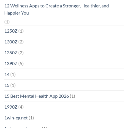
12 Wellness Apps to Create a Stronger, Healthier, and
Happier You
(1)
1250Z
(1)
1300Z
(2)
1350Z
(2)
1390Z
(5)
14
(1)
15
(1)
15 Best Mental Health App 2026
(1)
1990Z
(4)
1win-eg.net
(1)