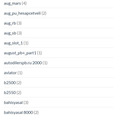
aug_mars
(4)
aug_pu_hesapcetveli
(2)
aug_rb
(3)
aug_sb
(3)
aug_slot_1
(1)
august_pb+_part1
(1)
autodilerspb.ru 2000
(1)
aviator
(1)
b2500
(2)
b2550
(2)
bahisyasal
(3)
bahisyasal 8000
(2)