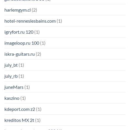
harlemgym.cl
(2)
hotel-renneslesbains.com
(1)
igryfort.ru 120
(1)
imageloop.ru 100
(1)
iskra-guitars.ru
(2)
july_bt
(1)
july_rb
(1)
juneMars
(1)
kaszino
(1)
kdeport.com z2
(1)
kreditos MX 2t
(1)