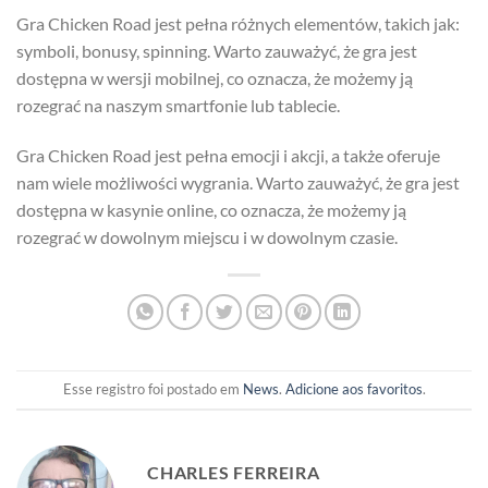
Gra Chicken Road jest pełna różnych elementów, takich jak:
symboli, bonusy, spinning. Warto zauważyć, że gra jest
dostępna w wersji mobilnej, co oznacza, że możemy ją
rozegrać na naszym smartfonie lub tablecie.
Gra Chicken Road jest pełna emocji i akcji, a także oferuje
nam wiele możliwości wygrania. Warto zauważyć, że gra jest
dostępna w kasynie online, co oznacza, że możemy ją
rozegrać w dowolnym miejscu i w dowolnym czasie.
Esse registro foi postado em
News
.
Adicione aos favoritos
.
CHARLES FERREIRA