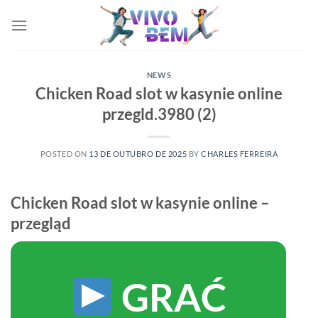
Skip
to
content
NEWS
Chicken Road slot w kasynie online
przegld.3980 (2)
POSTED ON
13 DE OUTUBRO DE 2025
BY
CHARLES FERREIRA
Chicken Road slot w kasynie online –
przegląd
GRAĆ