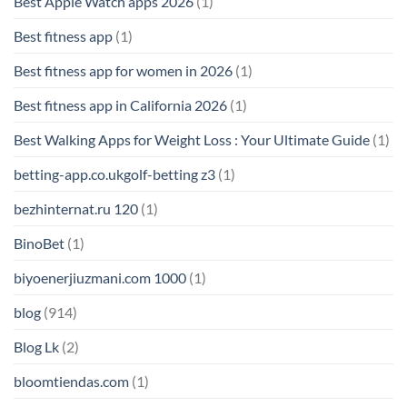
Best Apple Watch apps 2026
(1)
Best fitness app
(1)
Best fitness app for women in 2026
(1)
Best fitness app in California 2026
(1)
Best Walking Apps for Weight Loss : Your Ultimate Guide
(1)
betting-app.co.ukgolf-betting z3
(1)
bezhinternat.ru 120
(1)
BinoBet
(1)
biyoenerjiuzmani.com 1000
(1)
blog
(914)
Blog Lk
(2)
bloomtiendas.com
(1)