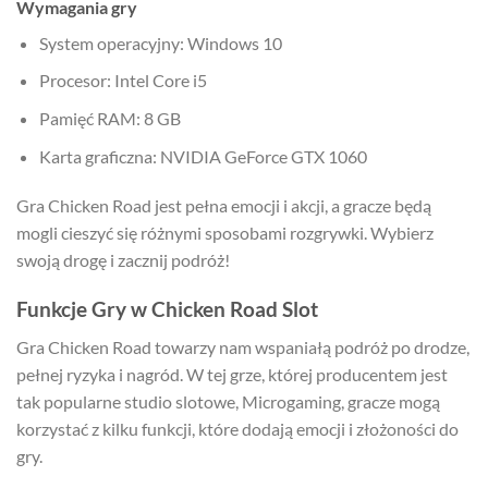
Wymagania gry
System operacyjny: Windows 10
Procesor: Intel Core i5
Pamięć RAM: 8 GB
Karta graficzna: NVIDIA GeForce GTX 1060
Gra Chicken Road jest pełna emocji i akcji, a gracze będą
mogli cieszyć się różnymi sposobami rozgrywki. Wybierz
swoją drogę i zacznij podróż!
Funkcje Gry w Chicken Road Slot
Gra Chicken Road towarzy nam wspaniałą podróż po drodze,
pełnej ryzyka i nagród. W tej grze, której producentem jest
tak popularne studio slotowe, Microgaming, gracze mogą
korzystać z kilku funkcji, które dodają emocji i złożoności do
gry.