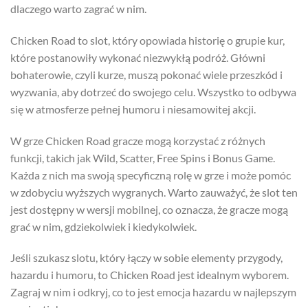
dlaczego warto zagrać w nim.
Chicken Road to slot, który opowiada historię o grupie kur,
które postanowiły wykonać niezwykłą podróż. Główni
bohaterowie, czyli kurze, muszą pokonać wiele przeszkód i
wyzwania, aby dotrzeć do swojego celu. Wszystko to odbywa
się w atmosferze pełnej humoru i niesamowitej akcji.
W grze Chicken Road gracze mogą korzystać z różnych
funkcji, takich jak Wild, Scatter, Free Spins i Bonus Game.
Każda z nich ma swoją specyficzną rolę w grze i może pomóc
w zdobyciu wyższych wygranych. Warto zauważyć, że slot ten
jest dostępny w wersji mobilnej, co oznacza, że gracze mogą
grać w nim, gdziekolwiek i kiedykolwiek.
Jeśli szukasz slotu, który łączy w sobie elementy przygody,
hazardu i humoru, to Chicken Road jest idealnym wyborem.
Zagraj w nim i odkryj, co to jest emocja hazardu w najlepszym