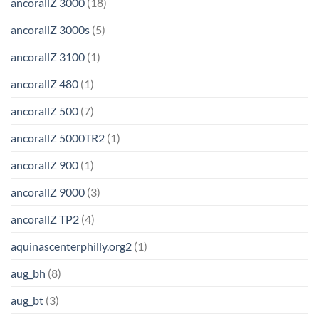
ancorallZ 3000
(18)
ancorallZ 3000s
(5)
ancorallZ 3100
(1)
ancorallZ 480
(1)
ancorallZ 500
(7)
ancorallZ 5000TR2
(1)
ancorallZ 900
(1)
ancorallZ 9000
(3)
ancorallZ TP2
(4)
aquinascenterphilly.org2
(1)
aug_bh
(8)
aug_bt
(3)