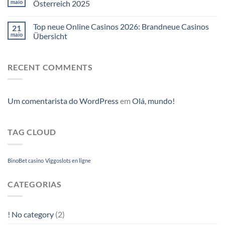
maio
Österreich 2025
Top neue Online Casinos 2026: Brandneue Casinos
21
maio
Übersicht
RECENT COMMENTS
Um comentarista do WordPress
em
Olá, mundo!
TAG CLOUD
BinoBet casino
Viggoslots en ligne
CATEGORIAS
! No category
(2)