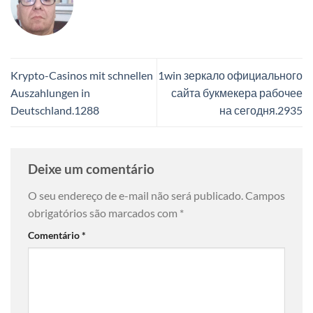
Krypto-Casinos mit schnellen
1win зеркало официального
Auszahlungen in
сайта букмекера рабочее
Deutschland.1288
на сегодня.2935
Deixe um comentário
O seu endereço de e-mail não será publicado.
Campos
obrigatórios são marcados com
*
Comentário
*