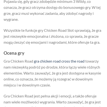
Pojawia się, gdy gracz zdobędzie minimum 3 Wildy, co
oznacza, że gracz otrzyma dostęp do bonusowego gry. W tej
grze, gracz musi wykonać zadania, aby zdobyć nagrody i
wygrane.
Wszystkie te funkcje gry Chicken Road Slot sprawiają, że gra
jest niezwykle emocjonalna i złożona, co sprawia, że gracze
mogą cieszyć się emocjami i nagrodami, które oferuje ta gra.
Ocena gry
Gra Chicken Road
gra chicken road cross the road
towarzy
nam niezwykłą podróż po drodze, która łączy wiele różnych
elementów. Warto zauważyć, że gra jest dostępna w kasynie
online, co oznacza, że możemy ją rozegrać w dowolnym
miejscu i w dowolnym czasie.
Gra Chicken Road jest pełna akcji i emocji, a także oferuje
nam wiele możliwości wygrania. Warto zauważyć, że gra jest