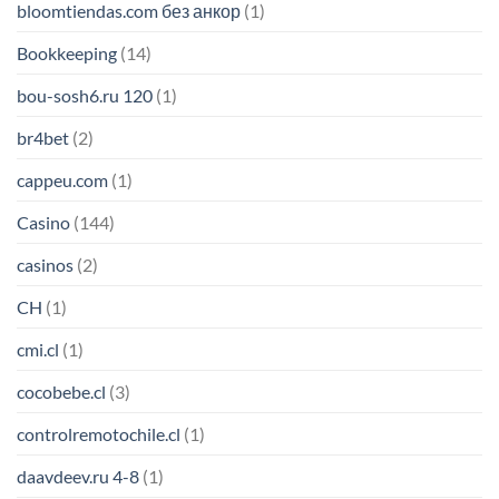
bloomtiendas.com без анкор
(1)
Bookkeeping
(14)
bou-sosh6.ru 120
(1)
br4bet
(2)
cappeu.com
(1)
Casino
(144)
casinos
(2)
CH
(1)
cmi.cl
(1)
cocobebe.cl
(3)
controlremotochile.cl
(1)
daavdeev.ru 4-8
(1)