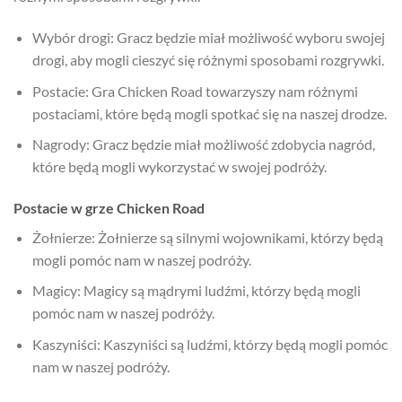
Wybór drogi: Gracz będzie miał możliwość wyboru swojej
drogi, aby mogli cieszyć się różnymi sposobami rozgrywki.
Postacie: Gra Chicken Road towarzyszy nam różnymi
postaciami, które będą mogli spotkać się na naszej drodze.
Nagrody: Gracz będzie miał możliwość zdobycia nagród,
które będą mogli wykorzystać w swojej podróży.
Postacie w grze Chicken Road
Żołnierze: Żołnierze są silnymi wojownikami, którzy będą
mogli pomóc nam w naszej podróży.
Magicy: Magicy są mądrymi ludźmi, którzy będą mogli
pomóc nam w naszej podróży.
Kaszyniści: Kaszyniści są ludźmi, którzy będą mogli pomóc
nam w naszej podróży.