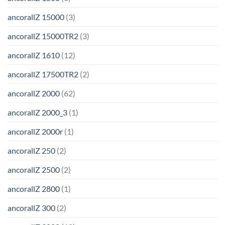
ancorallZ 15000
(3)
ancorallZ 15000TR2
(3)
ancorallZ 1610
(12)
ancorallZ 17500TR2
(2)
ancorallZ 2000
(62)
ancorallZ 2000_3
(1)
ancorallZ 2000r
(1)
ancorallZ 250
(2)
ancorallZ 2500
(2)
ancorallZ 2800
(1)
ancorallZ 300
(2)