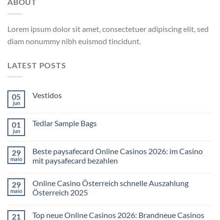
ABOUT
Lorem ipsum dolor sit amet, consectetuer adipiscing elit, sed
diam nonummy nibh euismod tincidunt.
LATEST POSTS
Vestidos
05
jun
Tedlar Sample Bags
01
jun
Beste paysafecard Online Casinos 2026: im Casino
29
maio
mit paysafecard bezahlen
Online Casino Österreich schnelle Auszahlung
29
maio
Österreich 2025
Top neue Online Casinos 2026: Brandneue Casinos
21