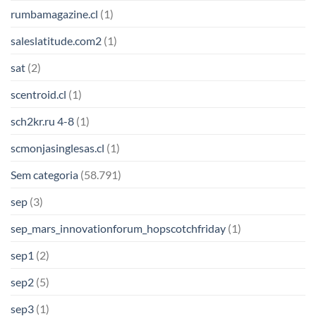
rumbamagazine.cl
(1)
saleslatitude.com2
(1)
sat
(2)
scentroid.cl
(1)
sch2kr.ru 4-8
(1)
scmonjasinglesas.cl
(1)
Sem categoria
(58.791)
sep
(3)
sep_mars_innovationforum_hopscotchfriday
(1)
sep1
(2)
sep2
(5)
sep3
(1)