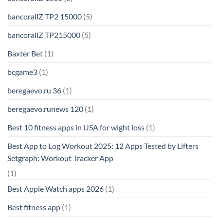
bancorallZ TP2 15000
(5)
bancorallZ TP215000
(5)
Baxter Bet
(1)
bcgame3
(1)
beregaevo.ru 36
(1)
beregaevo.runews 120
(1)
Best 10 fitness apps in USA for wight loss
(1)
Best App to Log Workout 2025: 12 Apps Tested by Lifters
Setgraph: Workout Tracker App
(1)
Best Apple Watch apps 2026
(1)
Best fitness app
(1)