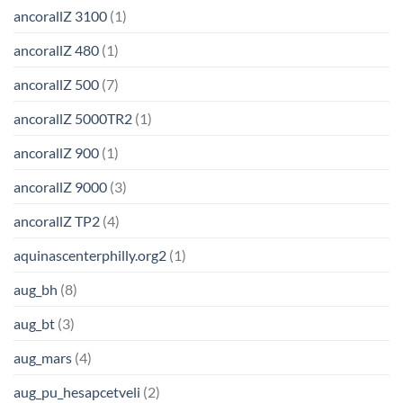
ancorallZ 3100
(1)
ancorallZ 480
(1)
ancorallZ 500
(7)
ancorallZ 5000TR2
(1)
ancorallZ 900
(1)
ancorallZ 9000
(3)
ancorallZ TP2
(4)
aquinascenterphilly.org2
(1)
aug_bh
(8)
aug_bt
(3)
aug_mars
(4)
aug_pu_hesapcetveli
(2)