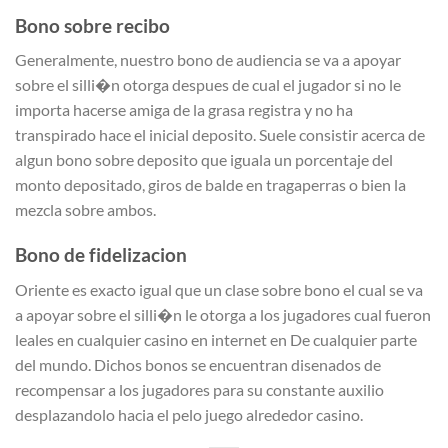
Bono sobre recibo
Generalmente, nuestro bono de audiencia se va a apoyar
sobre el silli�n otorga despues de cual el jugador si no le
importa hacerse amiga de la grasa registra y no ha
transpirado hace el inicial deposito. Suele consistir acerca de
algun bono sobre deposito que iguala un porcentaje del
monto depositado, giros de balde en tragaperras o bien la
mezcla sobre ambos.
Bono de fidelizacion
Oriente es exacto igual que un clase sobre bono el cual se va
a apoyar sobre el silli�n le otorga a los jugadores cual fueron
leales en cualquier casino en internet en De cualquier parte
del mundo. Dichos bonos se encuentran disenados de
recompensar a los jugadores para su constante auxilio
desplazandolo hacia el pelo juego alrededor casino.