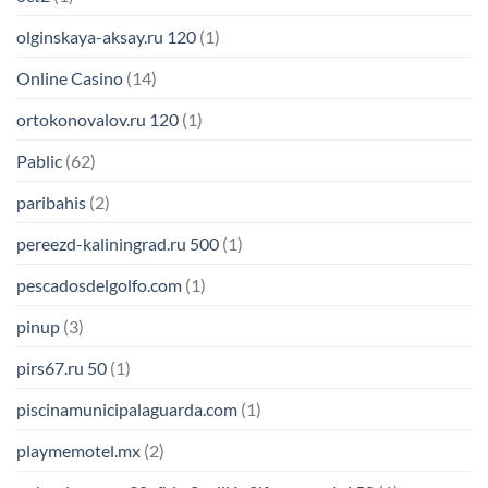
olginskaya-aksay.ru 120
(1)
Online Casino
(14)
ortokonovalov.ru 120
(1)
Pablic
(62)
paribahis
(2)
pereezd-kaliningrad.ru 500
(1)
pescadosdelgolfo.com
(1)
pinup
(3)
pirs67.ru 50
(1)
piscinamunicipalaguarda.com
(1)
playmemotel.mx
(2)