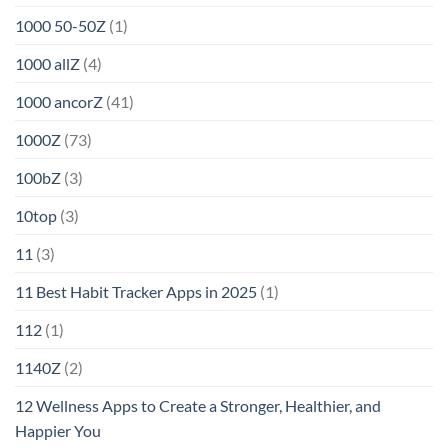
1000 50-50Z
(1)
1000 allZ
(4)
1000 ancorZ
(41)
1000Z
(73)
100bZ
(3)
10top
(3)
11
(3)
11 Best Habit Tracker Apps in 2025
(1)
112
(1)
1140Z
(2)
12 Wellness Apps to Create a Stronger, Healthier, and
Happier You