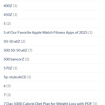
400Z
(1)
450Z
(1)
5
(2)
5 of Our Favorite Apple Watch Fitness Apps of 2025
(1)
50-50 allZ
(2)
500 50-50 allZ
(7)
500 bancorZ
(2)
570Z
(1)
5p-style.de(3)
(1)
6
(5)
7
(3)
7 Day 1000 Calorie Diet Plan for Weight Loss with PDF
(1)