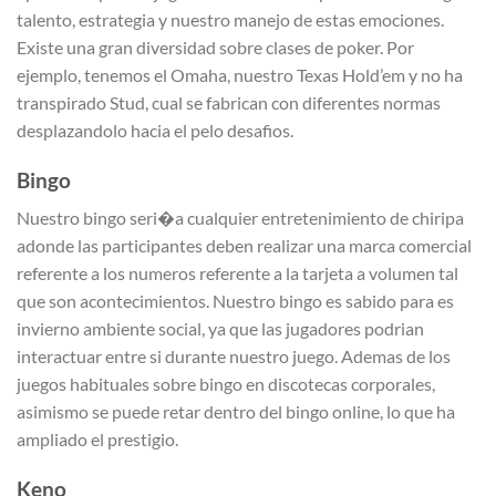
talento, estrategia y nuestro manejo de estas emociones.
Existe una gran diversidad sobre clases de poker. Por
ejemplo, tenemos el Omaha, nuestro Texas Hold’em y no ha
transpirado Stud, cual se fabrican con diferentes normas
desplazandolo hacia el pelo desafios.
Bingo
Nuestro bingo seri�a cualquier entretenimiento de chiripa
adonde las participantes deben realizar una marca comercial
referente a los numeros referente a la tarjeta a volumen tal
que son acontecimientos. Nuestro bingo es sabido para es
invierno ambiente social, ya que las jugadores podrian
interactuar entre si durante nuestro juego. Ademas de los
juegos habituales sobre bingo en discotecas corporales,
asimismo se puede retar dentro del bingo online, lo que ha
ampliado el prestigio.
Keno