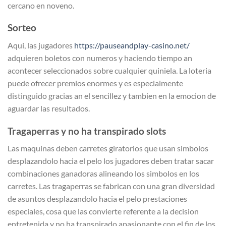
cercano en noveno.
Sorteo
Aqui, las jugadores
https://pauseandplay-casino.net/
adquieren boletos con numeros y haciendo tiempo an
acontecer seleccionados sobre cualquier quiniela. La loteria
puede ofrecer premios enormes y es especialmente
distinguido gracias an el sencillez y tambien en la emocion de
aguardar las resultados.
Tragaperras y no ha transpirado slots
Las maquinas deben carretes giratorios que usan simbolos
desplazandolo hacia el pelo los jugadores deben tratar sacar
combinaciones ganadoras alineando los simbolos en los
carretes. Las tragaperras se fabrican con una gran diversidad
de asuntos desplazandolo hacia el pelo prestaciones
especiales, cosa que las convierte referente a la decision
entretenida y no ha transpirado apasionante con el fin de los