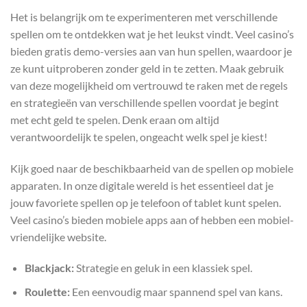
Het is belangrijk om te experimenteren met verschillende
spellen om te ontdekken wat je het leukst vindt. Veel casino’s
bieden gratis demo-versies aan van hun spellen, waardoor je
ze kunt uitproberen zonder geld in te zetten. Maak gebruik
van deze mogelijkheid om vertrouwd te raken met de regels
en strategieën van verschillende spellen voordat je begint
met echt geld te spelen. Denk eraan om altijd
verantwoordelijk te spelen, ongeacht welk spel je kiest!
Kijk goed naar de beschikbaarheid van de spellen op mobiele
apparaten. In onze digitale wereld is het essentieel dat je
jouw favoriete spellen op je telefoon of tablet kunt spelen.
Veel casino’s bieden mobiele apps aan of hebben een mobiel-
vriendelijke website.
Blackjack:
Strategie en geluk in een klassiek spel.
Roulette:
Een eenvoudig maar spannend spel van kans.