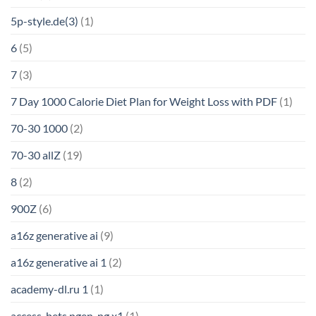
5p-style.de(3)
(1)
6
(5)
7
(3)
7 Day 1000 Calorie Diet Plan for Weight Loss with PDF
(1)
70-30 1000
(2)
70-30 allZ
(19)
8
(2)
900Z
(6)
a16z generative ai
(9)
a16z generative ai 1
(2)
academy-dl.ru 1
(1)
access-bets.ngen-ng x1
(1)