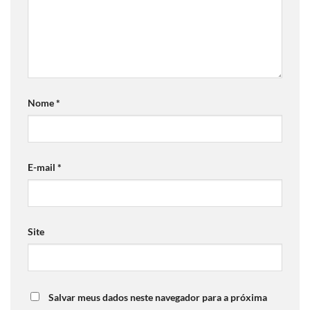
Nome
*
E-mail
*
Site
Salvar meus dados neste navegador para a próxima