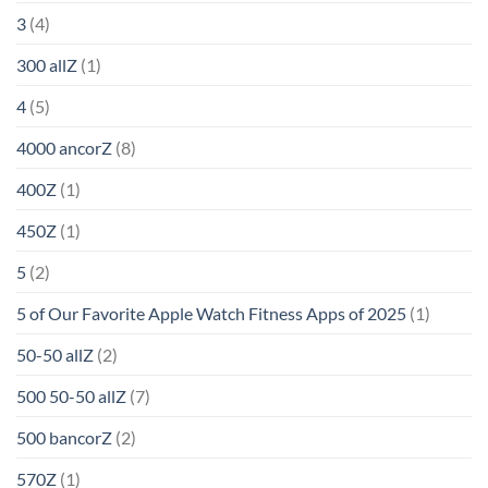
3
(4)
300 allZ
(1)
4
(5)
4000 ancorZ
(8)
400Z
(1)
450Z
(1)
5
(2)
5 of Our Favorite Apple Watch Fitness Apps of 2025
(1)
50-50 allZ
(2)
500 50-50 allZ
(7)
500 bancorZ
(2)
570Z
(1)