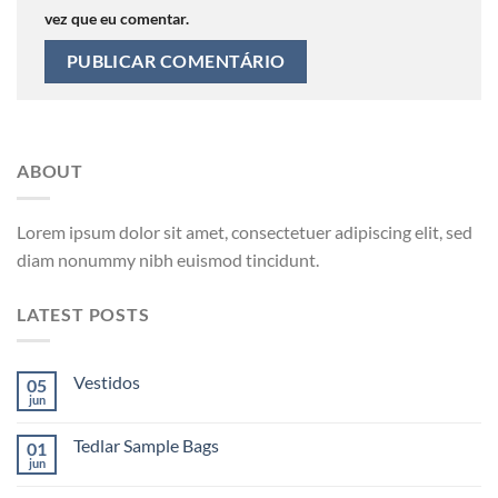
vez que eu comentar.
ABOUT
Lorem ipsum dolor sit amet, consectetuer adipiscing elit, sed
diam nonummy nibh euismod tincidunt.
LATEST POSTS
Vestidos
05
jun
Tedlar Sample Bags
01
jun