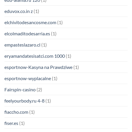
eduvox.co.in z
(1)
elchivitodesancosme.com
(1)
elcolmaditodesarria.es
(1)
empasteslazaro.cl
(1)
eryamandatesisatci.com 1000
(1)
esportnow-Kasyna na Prawdziwe
(1)
esportnow-wyplacalne
(1)
Fairspin-casino
(2)
feelyourbody.ru 4-8
(1)
fiaccho.com
(1)
fiser.es
(1)