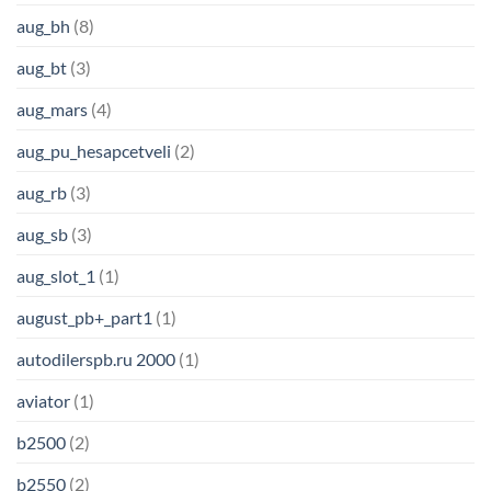
aug_bh
(8)
aug_bt
(3)
aug_mars
(4)
aug_pu_hesapcetveli
(2)
aug_rb
(3)
aug_sb
(3)
aug_slot_1
(1)
august_pb+_part1
(1)
autodilerspb.ru 2000
(1)
aviator
(1)
b2500
(2)
b2550
(2)