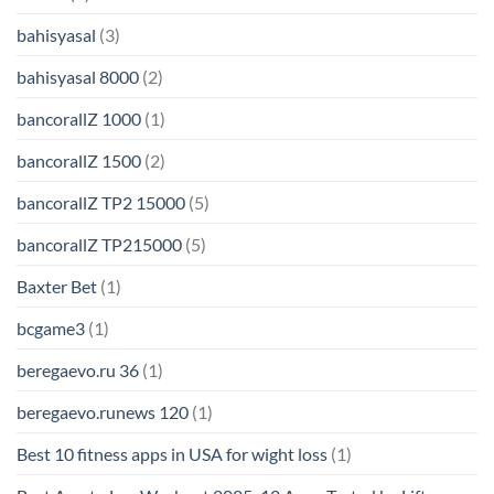
bahisyasal
(3)
bahisyasal 8000
(2)
bancorallZ 1000
(1)
bancorallZ 1500
(2)
bancorallZ TP2 15000
(5)
bancorallZ TP215000
(5)
Baxter Bet
(1)
bcgame3
(1)
beregaevo.ru 36
(1)
beregaevo.runews 120
(1)
Best 10 fitness apps in USA for wight loss
(1)