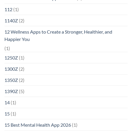
112
(1)
1140Z
(2)
12 Wellness Apps to Create a Stronger, Healthier, and
Happier You
(1)
1250Z
(1)
1300Z
(2)
1350Z
(2)
1390Z
(5)
14
(1)
15
(1)
15 Best Mental Health App 2026
(1)