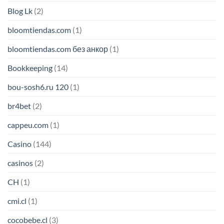
Blog Lk
(2)
bloomtiendas.com
(1)
bloomtiendas.com без анкор
(1)
Bookkeeping
(14)
bou-sosh6.ru 120
(1)
br4bet
(2)
cappeu.com
(1)
Casino
(144)
casinos
(2)
CH
(1)
cmi.cl
(1)
cocobebe.cl
(3)