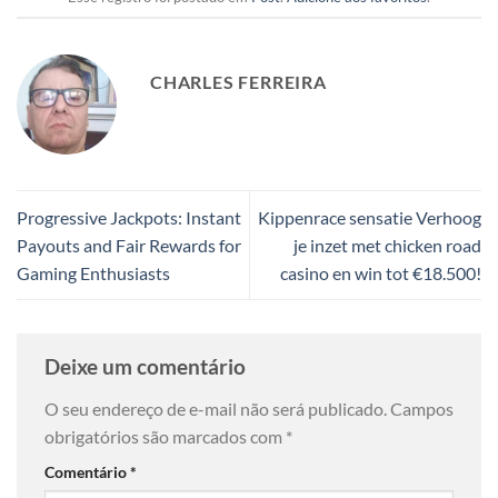
CHARLES FERREIRA
Progressive Jackpots: Instant
Kippenrace sensatie Verhoog
Payouts and Fair Rewards for
je inzet met chicken road
Gaming Enthusiasts
casino en win tot €18.500!
Deixe um comentário
O seu endereço de e-mail não será publicado.
Campos
obrigatórios são marcados com
*
Comentário
*