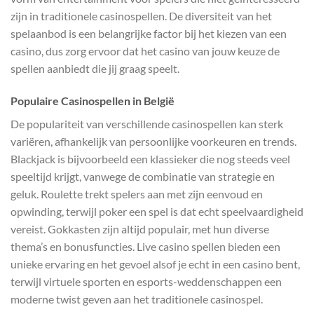
zijn in traditionele casinospellen. De diversiteit van het
spelaanbod is een belangrijke factor bij het kiezen van een
casino, dus zorg ervoor dat het casino van jouw keuze de
spellen aanbiedt die jij graag speelt.
Populaire Casinospellen in België
De populariteit van verschillende casinospellen kan sterk
variëren, afhankelijk van persoonlijke voorkeuren en trends.
Blackjack is bijvoorbeeld een klassieker die nog steeds veel
speeltijd krijgt, vanwege de combinatie van strategie en
geluk. Roulette trekt spelers aan met zijn eenvoud en
opwinding, terwijl poker een spel is dat echt speelvaardigheid
vereist. Gokkasten zijn altijd populair, met hun diverse
thema’s en bonusfuncties. Live casino spellen bieden een
unieke ervaring en het gevoel alsof je echt in een casino bent,
terwijl virtuele sporten en esports-weddenschappen een
moderne twist geven aan het traditionele casinospel.