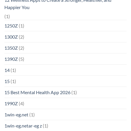
Happier You
(1)
1250Z
(1)
1300Z
(2)
1350Z
(2)
1390Z
(5)
14
(1)
15
(1)
15 Best Mental Health App 2026
(1)
1990Z
(4)
1win-eg.net
(1)
1win-eg.netar-eg z
(1)