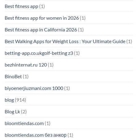
Best fitness app
(1)
Best fitness app for women in 2026
(1)
Best fitness app in California 2026
(1)
Best Walking Apps for Weight Loss : Your Ultimate Guide
(1)
betting-app.co.ukgolf-betting z3
(1)
bezhinternat.ru 120
(1)
BinoBet
(1)
biyoenerjiuzmani.com 1000
(1)
blog
(914)
Blog Lk
(2)
bloomtiendas.com
(1)
bloomtiendas.com без анкор
(1)