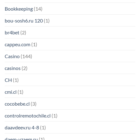
Bookkeeping
(14)
bou-sosh6.ru 120
(1)
br4bet
(2)
cappeu.com
(1)
Casino
(144)
casinos
(2)
CH
(1)
cmi.cl
(1)
cocobebe.cl
(3)
controlremotochile.cl
(1)
daavdeev.ru 4-8
(1)
daem-vzaem.ru
(1)