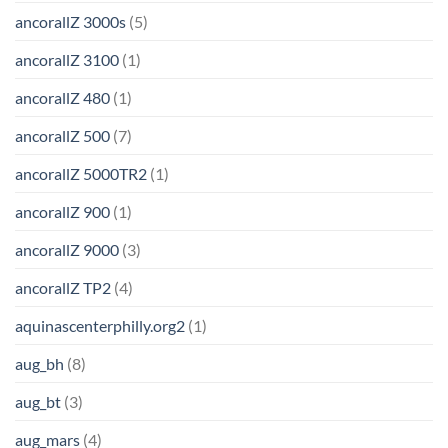
ancorallZ 3000s
(5)
ancorallZ 3100
(1)
ancorallZ 480
(1)
ancorallZ 500
(7)
ancorallZ 5000TR2
(1)
ancorallZ 900
(1)
ancorallZ 9000
(3)
ancorallZ TP2
(4)
aquinascenterphilly.org2
(1)
aug_bh
(8)
aug_bt
(3)
aug_mars
(4)