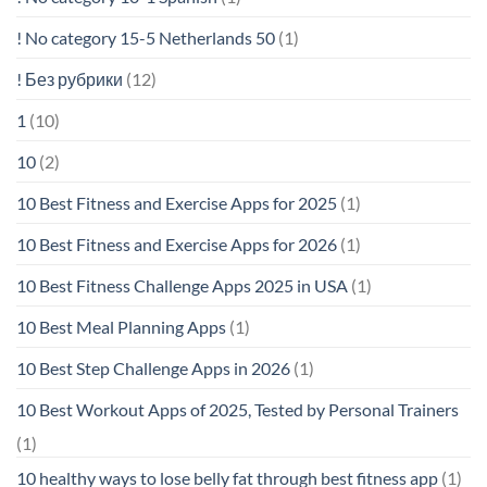
! No category 15-5 Netherlands 50
(1)
! Без рубрики
(12)
1
(10)
10
(2)
10 Best Fitness and Exercise Apps for 2025
(1)
10 Best Fitness and Exercise Apps for 2026
(1)
10 Best Fitness Challenge Apps 2025 in USA
(1)
10 Best Meal Planning Apps
(1)
10 Best Step Challenge Apps in 2026
(1)
10 Best Workout Apps of 2025, Tested by Personal Trainers
(1)
10 healthy ways to lose belly fat through best fitness app
(1)