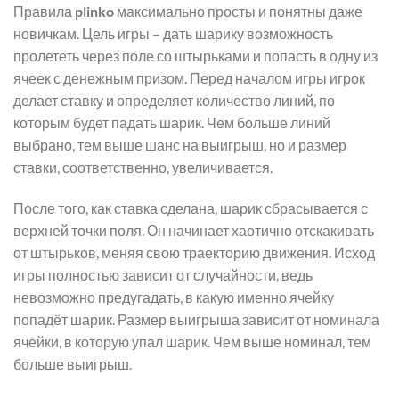
Правила
plinko
максимально просты и понятны даже
новичкам. Цель игры – дать шарику возможность
пролететь через поле со штырьками и попасть в одну из
ячеек с денежным призом. Перед началом игры игрок
делает ставку и определяет количество линий, по
которым будет падать шарик. Чем больше линий
выбрано, тем выше шанс на выигрыш, но и размер
ставки, соответственно, увеличивается.
После того, как ставка сделана, шарик сбрасывается с
верхней точки поля. Он начинает хаотично отскакивать
от штырьков, меняя свою траекторию движения. Исход
игры полностью зависит от случайности, ведь
невозможно предугадать, в какую именно ячейку
попадёт шарик. Размер выигрыша зависит от номинала
ячейки, в которую упал шарик. Чем выше номинал, тем
больше выигрыш.