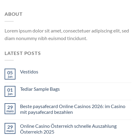
ABOUT
Lorem ipsum dolor sit amet, consectetuer adipiscing elit, sed
diam nonummy nibh euismod tincidunt.
LATEST POSTS
Vestidos
05
jun
Tedlar Sample Bags
01
jun
Beste paysafecard Online Casinos 2026: im Casino
29
maio
mit paysafecard bezahlen
Online Casino Österreich schnelle Auszahlung
29
maio
Österreich 2025