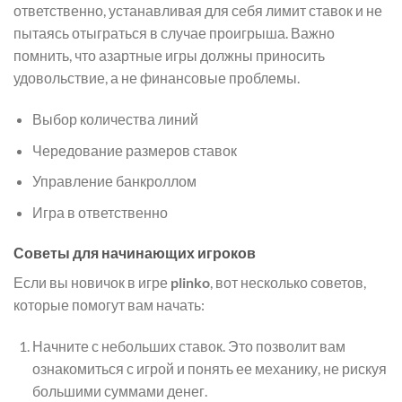
ответственно, устанавливая для себя лимит ставок и не
пытаясь отыграться в случае проигрыша. Важно
помнить, что азартные игры должны приносить
удовольствие, а не финансовые проблемы.
Выбор количества линий
Чередование размеров ставок
Управление банкроллом
Игра в ответственно
Советы для начинающих игроков
Если вы новичок в игре
plinko
, вот несколько советов,
которые помогут вам начать:
Начните с небольших ставок. Это позволит вам
ознакомиться с игрой и понять ее механику, не рискуя
большими суммами денег.