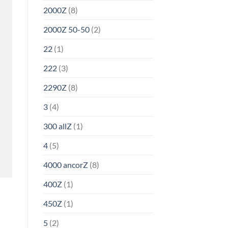
2000Z
(8)
2000Z 50-50
(2)
22
(1)
222
(3)
2290Z
(8)
3
(4)
300 allZ
(1)
4
(5)
4000 ancorZ
(8)
400Z
(1)
450Z
(1)
5
(2)