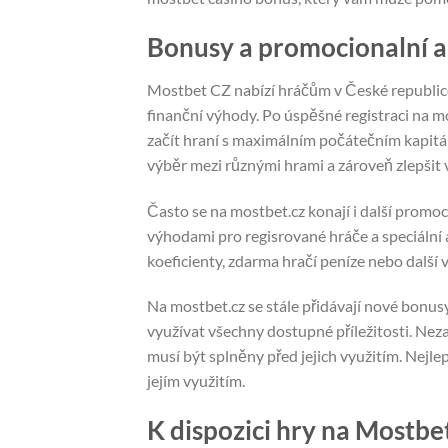
Bonusy a promocionalní 
Mostbet CZ nabízí hráčům v České republice
finanční výhody. Po úspěšné registraci na
začít hraní s maximálním počátečním kapitál
výběr mezi různými hrami a zároveň zlepšit v
Často se na mostbet.cz konají i další promoc
výhodami pro regisrované hráče a speciální
koeficienty, zdarma hračí peníze nebo další
Na mostbet.cz se stále přidávají nové bonusy
využívat všechny dostupné příležitosti. Ne
musí být splněny před jejich využitím. Nejle
jejím využitím.
K dispozici hry na Mostbe