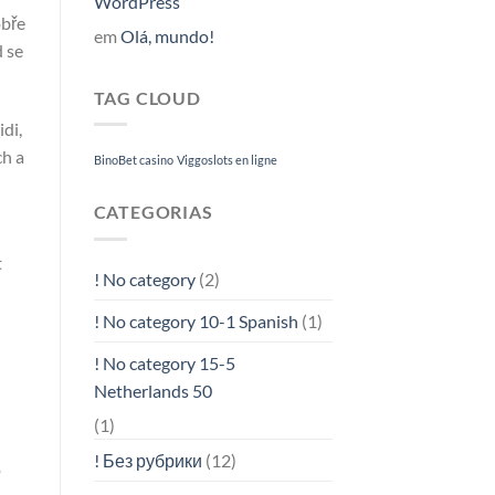
WordPress
obře
em
Olá, mundo!
d se
TAG CLOUD
idi,
ch a
BinoBet casino
Viggoslots en ligne
CATEGORIAS
t
! No category
(2)
! No category 10-1 Spanish
(1)
! No category 15-5
Netherlands 50
(1)
! Без рубрики
(12)
o