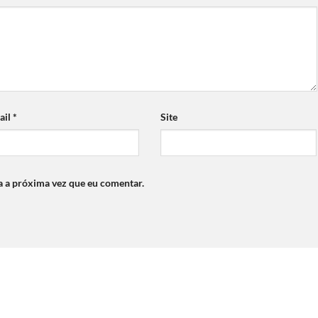
ail
*
Site
a a próxima vez que eu comentar.