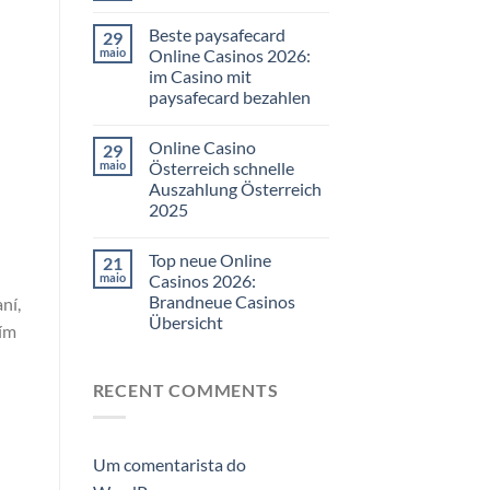
Beste paysafecard
29
maio
Online Casinos 2026:
im Casino mit
paysafecard bezahlen
Online Casino
29
maio
Österreich schnelle
Auszahlung Österreich
2025
Top neue Online
21
maio
Casinos 2026:
Brandneue Casinos
ní,
Übersicht
ním
RECENT COMMENTS
Um comentarista do