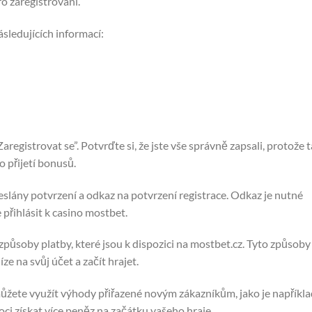
o zaregistrování.
sledujících informací:
aregistrovat se”. Potvrďte si, že jste vše správně zapsali, protože 
 přijetí bonusů.
eslány potvrzení a odkaz na potvrzení registrace. Odkaz je nutné
e přihlásit k casino mostbet.
 způsoby platby, které jsou k dispozici na mostbet.cz. Tyto způsoby
e na svůj účet a začít hrajet.
ůžete využít výhody přiřazené novým zákazníkům, jako je napříkla
i získat více peněz na začátku vašeho hraje.