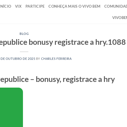
INÍCIO
VIX
PARTICIPE
CONHEÇA MAIS O VIVO BEM
COMUNIDAD
VIVOBE
BLOG
epublice bonusy registrace a hry.1088
 DE OUTUBRO DE 2025
BY
CHARLES FERREIRA
publice – bonusy, registrace a hry