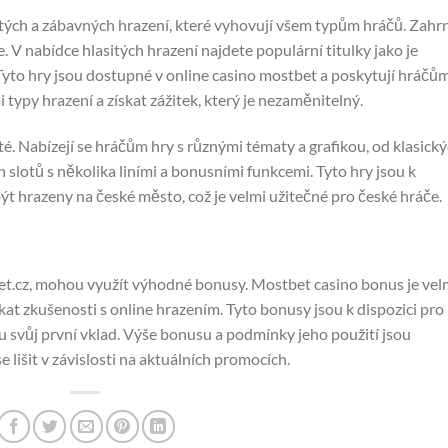
tých a zábavných hrazení, které vyhovují všem typům hráčů. Zahrn
če. V nabídce hlasitých hrazení najdete populární titulky jako je
. Tyto hry jsou dostupné v online casino mostbet a poskytují hráčů
typy hrazení a získat zážitek, který je nezaměnitelný.
é. Nabízejí se hráčům hry s různými tématy a grafikou, od klasick
h slotů s několika liními a bonusními funkcemi. Tyto hry jsou k
t hrazeny na české město, což je velmi užitečné pro české hráče.
bet.cz, mohou využít výhodné bonusy. Mostbet casino bonus je vel
t zkušenosti s online hrazením. Tyto bonusy jsou k dispozici pro
ou svůj první vklad. Výše bonusu a podmínky jeho použití jsou
lišit v závislosti na aktuálních promocích.