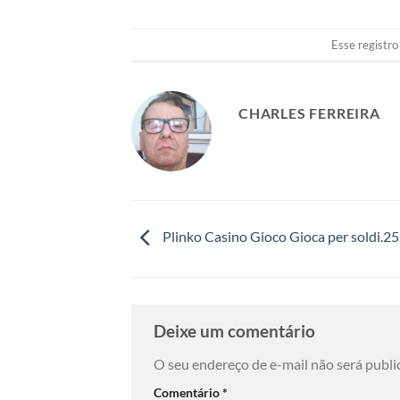
Esse registro
CHARLES FERREIRA
Plinko Casino Gioco Gioca per soldi.2
Deixe um comentário
O seu endereço de e-mail não será publi
Comentário
*