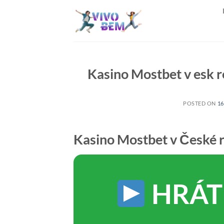
Skip
to
content
Kasino Mostbet v esk r
POSTED ON
16
Kasino Mostbet v České re
HRÁT