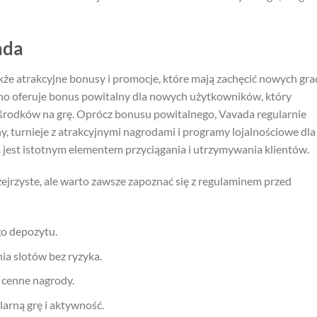
ada
także atrakcyjne bonusy i promocje, które mają zachęcić nowych gra
syno oferuje bonus powitalny dla nowych użytkowników, który
 środków na grę. Oprócz bonusu powitalnego, Vavada regularnie
y, turnieje z atrakcyjnymi nagrodami i programy lojalnościowe dla
a jest istotnym elementem przyciągania i utrzymywania klientów.
ejrzyste, ale warto zawsze zapoznać się z regulaminem przed
o depozytu.
 slotów bez ryzyka.
o cenne nagrody.
arną grę i aktywność.