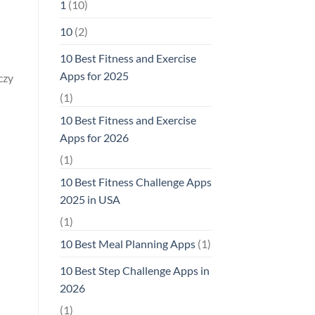
1
(10)
10
(2)
10 Best Fitness and Exercise
Apps for 2025
czy
(1)
10 Best Fitness and Exercise
Apps for 2026
(1)
10 Best Fitness Challenge Apps
2025 in USA
(1)
10 Best Meal Planning Apps
(1)
10 Best Step Challenge Apps in
2026
(1)