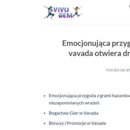
Skip
to
content
Emocjonująca przyg
vavada otwiera dr
POSTED ON
17
Emocjonująca przygoda z grami hazardow
niezapomnianych wrażeń.
Bogactwo Gier w Vavada
Bonusy i Promocje w Vavada