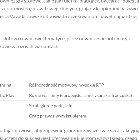
nież gry stołowe, takie jak ruletka, blackjack, baccarat i poker, a
czuć atmosferę prawdziwego kasyna, grając z krupierami na żywo.
e oferta Vavada zawsze odpowiada oczekiwaniom nawet najbardziej
ch slotów o owocowej tematyce, przez nowoczesne automaty z
łowe w różnych wariantach.
gaming
Różnorodność motywów, wysokie RTP
tic Play
Różne warianty (europejska, amerykańska, francuska)
Strategiczne podejście
Gra z prawdziwym krupierem
 dodając nowości, aby zapewnić graczom zawsze świeżą i atrakcyjną
 kluczem do sukcesu jest oferowanie klientom wszystkiego, czego