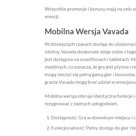
Wszystkie promocje i bonusy mają na celu z
emocji.
Mobilna Wersja Vavada
W dzisiejszych czasach dostęp do ulubionyc
istotny. Vavada doskonale zdaje sobie z teg
jest dostępna na smartfonach i tabletach. 
mobilnych, co oznacza, że ​​gra jest płynna i 
mogą cieszyć się pełną gamą gier i bonusów,
gracze Vavada mogą brać udział w emocjonu
Mobilna wersja oferuje identyczne funkcje i
rezygnować z żadnych udogodnień.
Dostępność: Gra w dowolnym miejscu i cz
Funkcjonalność: Pełny dostęp do gier i 