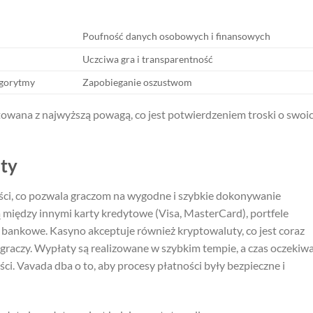
Poufność danych osobowych i finansowych
Uczciwa gra i transparentność
gorytmy
Zapobieganie oszustwom
owana z najwyższą powagą, co jest potwierdzeniem troski o swoi
ty
ści, co pozwala graczom na wygodne i szybkie dokonywanie
 między innymi karty kredytowe (Visa, MasterCard), portfele
wy bankowe. Kasyno akceptuje również kryptowaluty, co jest coraz
graczy. Wypłaty są realizowane w szybkim tempie, a czas oczekiw
ci. Vavada dba o to, aby procesy płatności były bezpieczne i