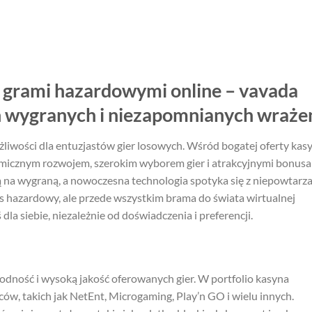
 grami hazardowymi online – vavada
h wygranych i niezapomnianych wraże
żliwości dla entuzjastów gier losowych. Wśród bogatej oferty kas
micznym rozwojem, szerokim wyborem gier i atrakcyjnymi bonusa
są na wygraną, a nowoczesna technologia spotyka się z niepowtarz
is hazardowy, ale przede wszystkim brama do świata wirtualnej
dla siebie, niezależnie od doświadczenia i preferencji.
rodność i wysoką jakość oferowanych gier. W portfolio kasyna
, takich jak NetEnt, Microgaming, Play’n GO i wielu innych.