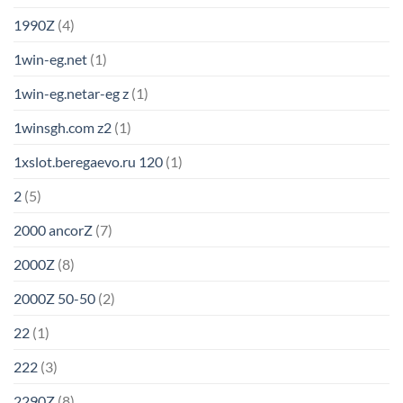
1990Z
(4)
1win-eg.net
(1)
1win-eg.netar-eg z
(1)
1winsgh.com z2
(1)
1xslot.beregaevo.ru 120
(1)
2
(5)
2000 ancorZ
(7)
2000Z
(8)
2000Z 50-50
(2)
22
(1)
222
(3)
2290Z
(8)