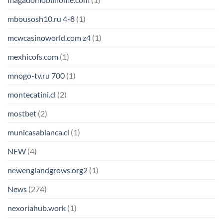
mbousosh10.ru 4-8
(1)
mcwcasinoworld.com z4
(1)
mexhicofs.com
(1)
mnogo-tv.ru 700
(1)
montecatini.cl
(2)
mostbet
(2)
municasablanca.cl
(1)
NEW
(4)
newenglandgrows.org2
(1)
News
(274)
nexoriahub.work
(1)