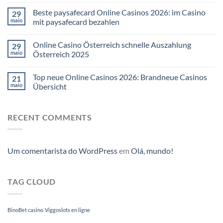
Beste paysafecard Online Casinos 2026: im Casino
29
maio
mit paysafecard bezahlen
Online Casino Österreich schnelle Auszahlung
29
maio
Österreich 2025
Top neue Online Casinos 2026: Brandneue Casinos
21
maio
Übersicht
RECENT COMMENTS
Um comentarista do WordPress
em
Olá, mundo!
TAG CLOUD
BinoBet casino
Viggoslots en ligne