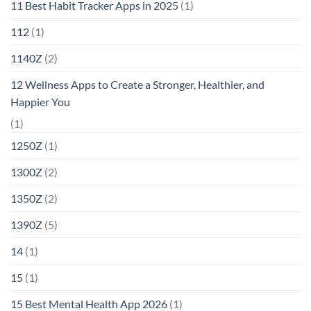
11 Best Habit Tracker Apps in 2025
(1)
112
(1)
1140Z
(2)
12 Wellness Apps to Create a Stronger, Healthier, and
Happier You
(1)
1250Z
(1)
1300Z
(2)
1350Z
(2)
1390Z
(5)
14
(1)
15
(1)
15 Best Mental Health App 2026
(1)