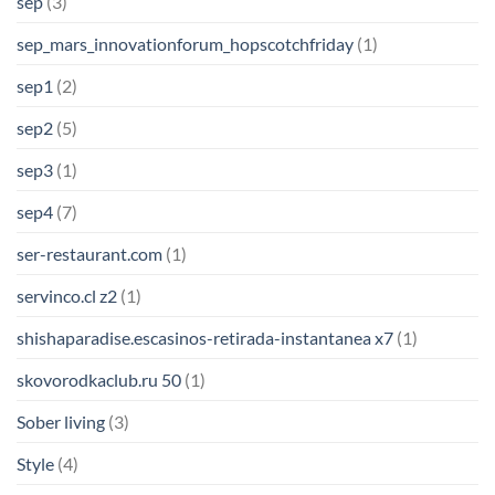
sep
(3)
sep_mars_innovationforum_hopscotchfriday
(1)
sep1
(2)
sep2
(5)
sep3
(1)
sep4
(7)
ser-restaurant.com
(1)
servinco.cl z2
(1)
shishaparadise.escasinos-retirada-instantanea x7
(1)
skovorodkaclub.ru 50
(1)
Sober living
(3)
Style
(4)