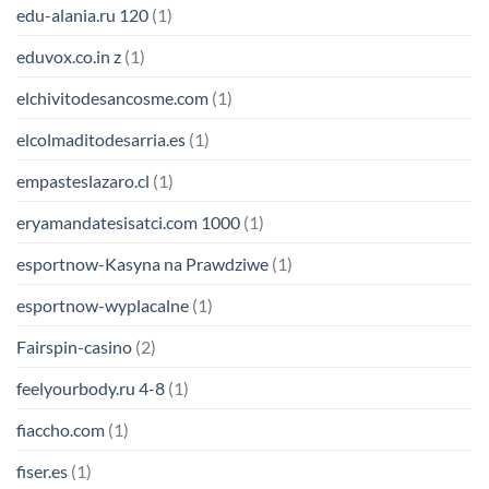
edu-alania.ru 120
(1)
eduvox.co.in z
(1)
elchivitodesancosme.com
(1)
elcolmaditodesarria.es
(1)
empasteslazaro.cl
(1)
eryamandatesisatci.com 1000
(1)
esportnow-Kasyna na Prawdziwe
(1)
esportnow-wyplacalne
(1)
Fairspin-casino
(2)
feelyourbody.ru 4-8
(1)
fiaccho.com
(1)
fiser.es
(1)