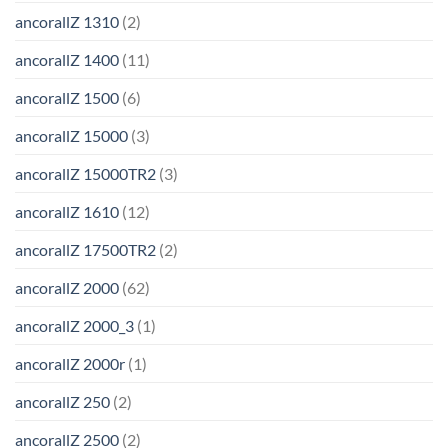
ancorallZ 1310
(2)
ancorallZ 1400
(11)
ancorallZ 1500
(6)
ancorallZ 15000
(3)
ancorallZ 15000TR2
(3)
ancorallZ 1610
(12)
ancorallZ 17500TR2
(2)
ancorallZ 2000
(62)
ancorallZ 2000_3
(1)
ancorallZ 2000r
(1)
ancorallZ 250
(2)
ancorallZ 2500
(2)