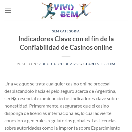
Skip
to
content
SEM CATEGORIA
Indicadores Clave con el fin de la
Confiabilidad de Casinos online
POSTED ON
17 DE OUTUBRO DE 2025
BY
CHARLES FERREIRA
Una vez que se trata cualquier casino online procesal
desplazandolo hacia el pelo seguro acerca de Argentina,
seri�a esencial examinar ciertos indicadores clave sobre
honestidad. Primeramente, asegurarse que el casino
disponga de licencias internacionales, lo cual advierte
conexion a generales regulatorios globales. Las licencias
sobre autoridades como la Impronta sobre Esparcimiento