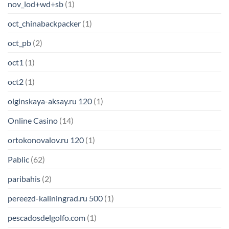
nov_lod+wd+sb
(1)
oct_chinabackpacker
(1)
oct_pb
(2)
oct1
(1)
oct2
(1)
olginskaya-aksay.ru 120
(1)
Online Casino
(14)
ortokonovalov.ru 120
(1)
Pablic
(62)
paribahis
(2)
pereezd-kaliningrad.ru 500
(1)
pescadosdelgolfo.com
(1)