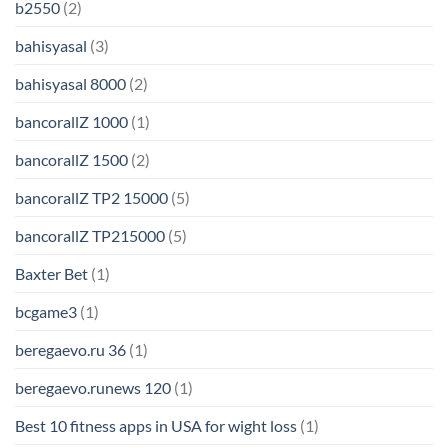
b2550
(2)
bahisyasal
(3)
bahisyasal 8000
(2)
bancorallZ 1000
(1)
bancorallZ 1500
(2)
bancorallZ TP2 15000
(5)
bancorallZ TP215000
(5)
Baxter Bet
(1)
bcgame3
(1)
beregaevo.ru 36
(1)
beregaevo.runews 120
(1)
Best 10 fitness apps in USA for wight loss
(1)