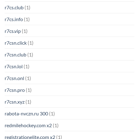
r7cs.club
(1)
r7cs.info
(1)
r7cs.vip
(1)
r7csn.click
(1)
r7csn.club
(1)
r7csn.lol
(1)
r7csn.onl
(1)
r7csn.pro
(1)
r7csn.xyz
(1)
rabota-nvczn.ru 300
(1)
redmilehockey.com x2
(1)
registrationelite.com x2
(1)