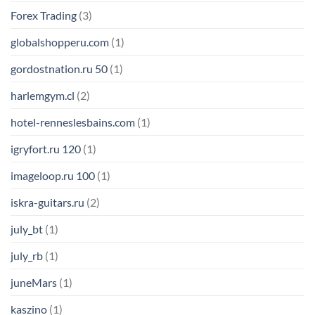
Forex Trading
(3)
globalshopperu.com
(1)
gordostnation.ru 50
(1)
harlemgym.cl
(2)
hotel-renneslesbains.com
(1)
igryfort.ru 120
(1)
imageloop.ru 100
(1)
iskra-guitars.ru
(2)
july_bt
(1)
july_rb
(1)
juneMars
(1)
kaszino
(1)