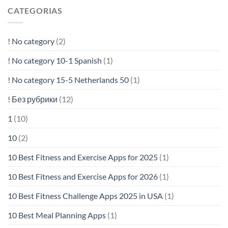
CATEGORIAS
! No category
(2)
! No category 10-1 Spanish
(1)
! No category 15-5 Netherlands 50
(1)
! Без рубрики
(12)
1
(10)
10
(2)
10 Best Fitness and Exercise Apps for 2025
(1)
10 Best Fitness and Exercise Apps for 2026
(1)
10 Best Fitness Challenge Apps 2025 in USA
(1)
10 Best Meal Planning Apps
(1)