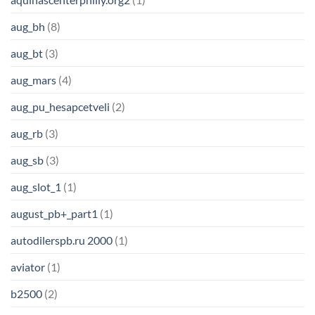
aug_bh
(8)
aug_bt
(3)
aug_mars
(4)
aug_pu_hesapcetveli
(2)
aug_rb
(3)
aug_sb
(3)
aug_slot_1
(1)
august_pb+_part1
(1)
autodilerspb.ru 2000
(1)
aviator
(1)
b2500
(2)