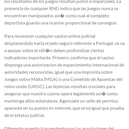
los resultados de los juegos resultan justos e imparciales. La
presencia de cualquier RNG indica que las juegos nunca se
encuentran manipulados asi� como cual al completo
deportista guarda una ocasion proporcional de conseguir.
Para reconocer cualquier casino online judicial
desplazandolo hacia el pelo seguro referente a Portugal, se va
a apoyar sobre el silli�n deben profundizar ciertos
indicadores importante. Primero, confirma que el casino
disponga una autorizacion de esparcimiento internacional de
autoridades reconocidas, igual que una Impronta sobre
Juegos sobre Malta (MGA) o una Cometido de Apuestas del
reino unido (UKGC). Las licencias resultan cruciales para
asegurar que nuestro casino opere legalmente asi� como
mantenga altos estandares. Agenciate un sello de permiso
aparente en su puesto en internet, que sirva igual que prueba
de el estatus judicial.
Diferente aspecto trascendente son las asociaciones del