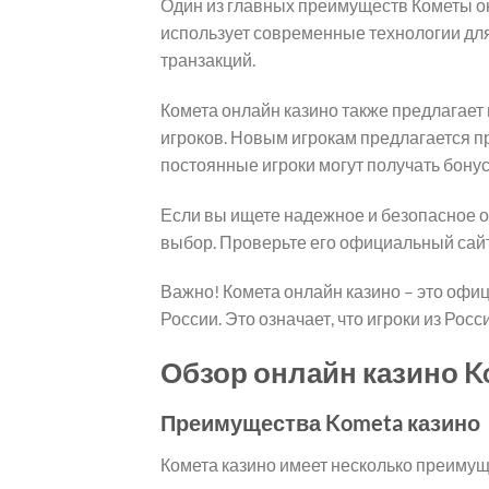
Один из главных преимуществ Кометы онл
использует современные технологии для
транзакций.
Комета онлайн казино также предлагает
игроков. Новым игрокам предлагается пр
постоянные игроки могут получать бону
Если вы ищете надежное и безопасное он
выбор. Проверьте его официальный сайт 
Важно! Комета онлайн казино – это офиц
России. Это означает, что игроки из Рос
Обзор онлайн казино K
Преимущества Kometa казино
Комета казино имеет несколько преимущ