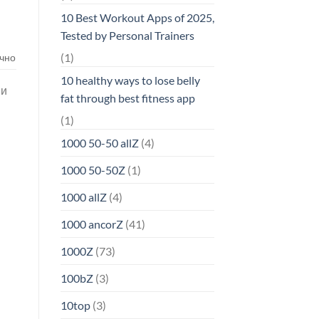
10 Best Workout Apps of 2025,
и
Tested by Personal Trainers
(1)
очно
10 healthy ways to lose belly
 и
fat through best fitness app
(1)
1000 50-50 allZ
(4)
1000 50-50Z
(1)
1000 allZ
(4)
1000 ancorZ
(41)
1000Z
(73)
100bZ
(3)
10top
(3)