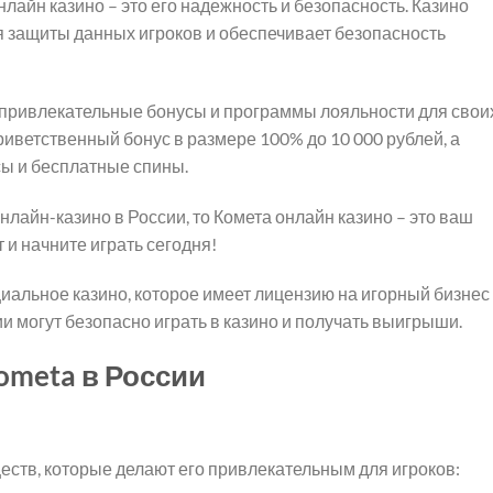
айн казино – это его надежность и безопасность. Казино
 защиты данных игроков и обеспечивает безопасность
 привлекательные бонусы и программы лояльности для свои
иветственный бонус в размере 100% до 10 000 рублей, а
сы и бесплатные спины.
лайн-казино в России, то Комета онлайн казино – это ваш
и начните играть сегодня!
иальное казино, которое имеет лицензию на игорный бизнес
сии могут безопасно играть в казино и получать выигрыши.
ometa в России
еств, которые делают его привлекательным для игроков: