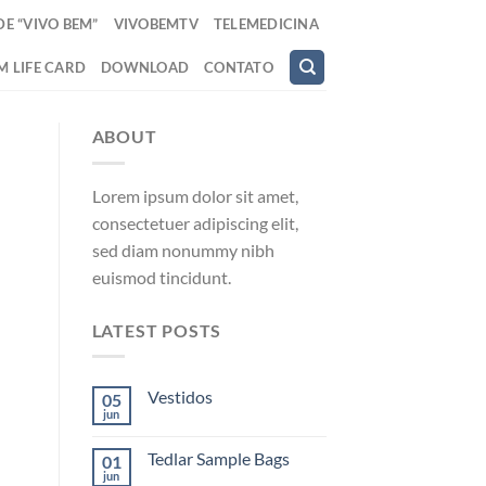
E “VIVO BEM”
VIVOBEMTV
TELEMEDICINA
M LIFE CARD
DOWNLOAD
CONTATO
ABOUT
Lorem ipsum dolor sit amet,
consectetuer adipiscing elit,
sed diam nonummy nibh
euismod tincidunt.
LATEST POSTS
Vestidos
05
jun
Tedlar Sample Bags
01
jun