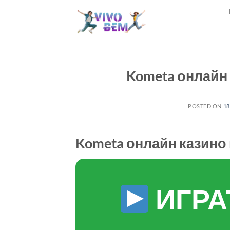
Skip
to
content
Kometa онлайн 
POSTED ON
18
Kometa онлайн казино 
ИГРА