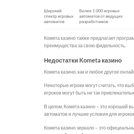
Широкий
Более 1 000 игровых
спектр игровых
автоматов от ведущих
автоматов
разработчиков
Комета казино также предлагает програм
преимущества за свою фидельность.
Недостатки Kometa казино
Комета казино, как и любое другое онлай
Некоторые игроки могут считать, что вы
игроков могут быть не так привлекатель
В целом, Комета казино – это хороший в
автоматов и лучшие условия для игроков
Комета казино зеркало – это официальны