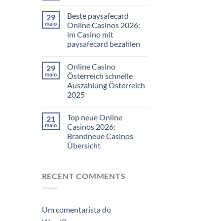
Beste paysafecard
29
maio
Online Casinos 2026:
im Casino mit
paysafecard bezahlen
Online Casino
29
maio
Österreich schnelle
Auszahlung Österreich
2025
Top neue Online
21
maio
Casinos 2026:
Brandneue Casinos
Übersicht
RECENT COMMENTS
Um comentarista do