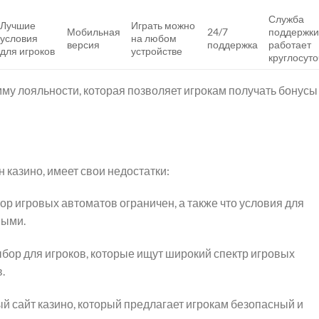
Служба
Лучшие
Играть можно
Мобильная
24/7
поддержк
условия
на любом
версия
поддержка
работает
для игроков
устройстве
круглосут
му лояльности, которая позволяет игрокам получать бонусы
н казино, имеет свои недостатки:
бор игровых автоматов ограничен, а также что условия для
ными.
ыбор для игроков, которые ищут широкий спектр игровых
.
й сайт казино, который предлагает игрокам безопасный и