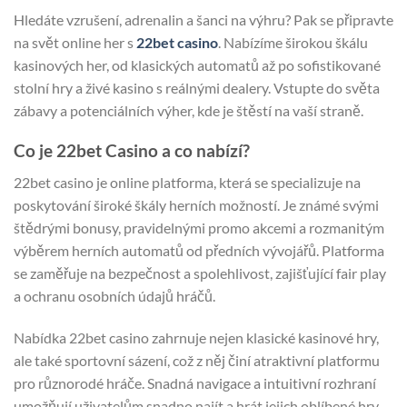
Hledáte vzrušení, adrenalin a šanci na výhru? Pak se připravte
na svět online her s
22bet casino
. Nabízíme širokou škálu
kasinových her, od klasických automatů až po sofistikované
stolní hry a živé kasino s reálnými dealery. Vstupte do světa
zábavy a potenciálních výher, kde je štěstí na vaší straně.
Co je 22bet Casino a co nabízí?
22bet casino je online platforma, která se specializuje na
poskytování široké škály herních možností. Je známé svými
štědrými bonusy, pravidelnými promo akcemi a rozmanitým
výběrem herních automatů od předních vývojářů. Platforma
se zaměřuje na bezpečnost a spolehlivost, zajišťující fair play
a ochranu osobních údajů hráčů.
Nabídka 22bet casino zahrnuje nejen klasické kasinové hry,
ale také sportovní sázení, což z něj činí atraktivní platformu
pro různorodé hráče. Snadná navigace a intuitivní rozhraní
umožňují uživatelům snadno najít a hrát jejich oblíbené hry.