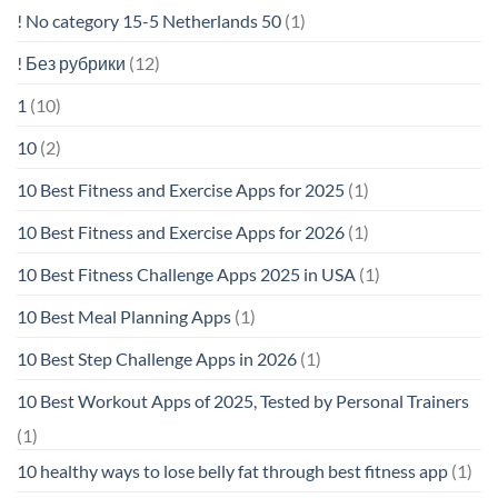
! No category 15-5 Netherlands 50
(1)
! Без рубрики
(12)
1
(10)
10
(2)
10 Best Fitness and Exercise Apps for 2025
(1)
10 Best Fitness and Exercise Apps for 2026
(1)
10 Best Fitness Challenge Apps 2025 in USA
(1)
10 Best Meal Planning Apps
(1)
10 Best Step Challenge Apps in 2026
(1)
10 Best Workout Apps of 2025, Tested by Personal Trainers
(1)
10 healthy ways to lose belly fat through best fitness app
(1)