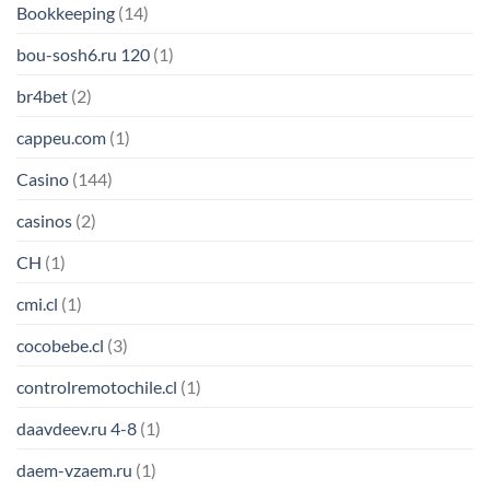
Bookkeeping
(14)
bou-sosh6.ru 120
(1)
br4bet
(2)
cappeu.com
(1)
Casino
(144)
casinos
(2)
CH
(1)
cmi.cl
(1)
cocobebe.cl
(3)
controlremotochile.cl
(1)
daavdeev.ru 4-8
(1)
daem-vzaem.ru
(1)