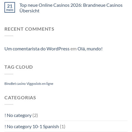
Top neue Online Casinos 2026: Brandneue Casinos
21
maio
Übersicht
RECENT COMMENTS
Um comentarista do WordPress
em
Olá, mundo!
TAG CLOUD
BinoBet casino
Viggoslots en ligne
CATEGORIAS
! No category
(2)
! No category 10-1 Spanish
(1)