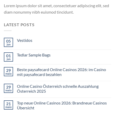
Lorem ipsum dolor sit amet, consectetuer adipiscing elit, sed
diam nonummy nibh euismod tincidunt.
LATEST POSTS
Vestidos
05
jun
Tedlar Sample Bags
01
jun
Beste paysafecard Online Casinos 2026: im Casino
29
maio
mit paysafecard bezahlen
Online Casino Österreich schnelle Auszahlung
29
maio
Österreich 2025
Top neue Online Casinos 2026: Brandneue Casinos
21
maio
Übersicht