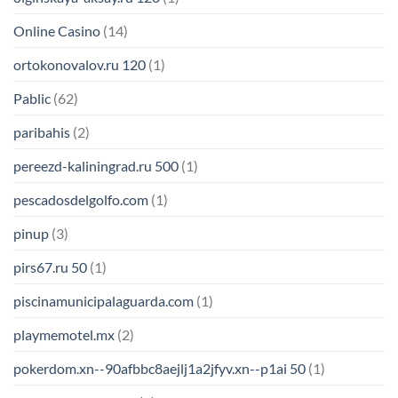
Online Casino
(14)
ortokonovalov.ru 120
(1)
Pablic
(62)
paribahis
(2)
pereezd-kaliningrad.ru 500
(1)
pescadosdelgolfo.com
(1)
pinup
(3)
pirs67.ru 50
(1)
piscinamunicipalaguarda.com
(1)
playmemotel.mx
(2)
pokerdom.xn--90afbbc8aejlj1a2jfyv.xn--p1ai 50
(1)