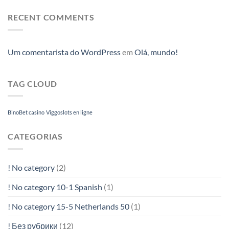
RECENT COMMENTS
Um comentarista do WordPress
em
Olá, mundo!
TAG CLOUD
BinoBet casino
Viggoslots en ligne
CATEGORIAS
! No category
(2)
! No category 10-1 Spanish
(1)
! No category 15-5 Netherlands 50
(1)
! Без рубрики
(12)