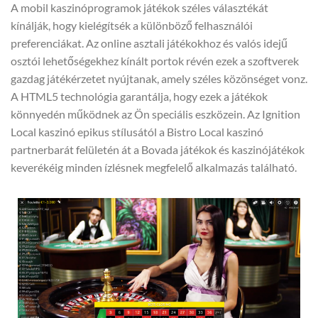
A mobil kaszinóprogramok játékok széles választékát
kínálják, hogy kielégítsék a különböző felhasználói
preferenciákat. Az online asztali játékokhoz és valós idejű
osztói lehetőségekhez kínált portok révén ezek a szoftverek
gazdag játékérzetet nyújtanak, amely széles közönséget vonz.
A HTML5 technológia garantálja, hogy ezek a játékok
könnyedén működnek az Ön speciális eszközein. Az Ignition
Local kaszinó epikus stílusától a Bistro Local kaszinó
partnerbarát felületén át a Bovada játékok és kaszinójátékok
keverékéig minden ízlésnek megfelelő alkalmazás található.