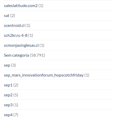
saleslatitude.com2
(1)
sat
(2)
scentroid.cl
(1)
sch2kr.ru 4-8
(1)
scmonjasinglesas.cl
(1)
Sem categoria
(58.791)
sep
(3)
sep_mars_innovationforum_hopscotchfriday
(1)
sep1
(2)
sep2
(5)
sep3
(1)
sep4
(7)