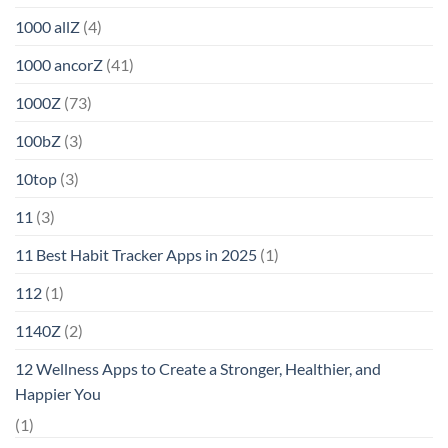
1000 allZ
(4)
1000 ancorZ
(41)
1000Z
(73)
100bZ
(3)
10top
(3)
11
(3)
11 Best Habit Tracker Apps in 2025
(1)
112
(1)
1140Z
(2)
12 Wellness Apps to Create a Stronger, Healthier, and
Happier You
(1)