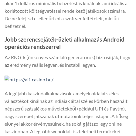
akár 1 dolláros minimális befizetést is kínálnak, ami ideális a
korlátozott költségvetéssel rendelkező játékosok számára.
De ne felejtsd el ellenőrizni a szoftver feltételeit, mielőtt
befizetnél.
Jobb szerencsejáték-üzleti alkalmazás Android
operációs rendszerrel
Az RNG-k (önkényes számláló generátorok) biztosítják, hogy
az eredmény reális legyen, és instabil legyen.
A legújabb kaszinóalkalmazások, amelyek oldalai széles
választékot kínálnak az indiaiak által széles körben használt
népszerű százalékos műveletekből (például UPI és Paytm),
nagy szerepet játszanak útmutatóink teljes listáján. A hűség
előnyei akkor érvényesülnek, ha sokáig játszol egy online
kaszinóban. A legtöbb weboldal tiszteletbeli termékeket