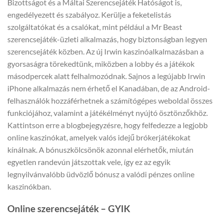
Bizottságot és a Máltai Szerencsejáték Hatóságot is,
engedélyezett és szabályoz. Kerülje a feketelistás
szolgáltatókat és a csalókat, mint például a Mr Beast
szerencsejáték-üzleti alkalmazás, hogy biztonságban legyen
szerencsejáték közben. Az új Irwin kaszinóalkalmazásban a
gyorsaságra törekedtünk, miközben a lobby és a játékok
másodpercek alatt felhalmozódnak. Sajnos a legújabb Irwin
iPhone alkalmazás nem érhető el Kanadában, de az Android-
felhasználók hozzáférhetnek a számítógépes weboldal összes
funkciójához, valamint a játékélményt nyújtó ösztönzőkhöz.
Kattintson erre a blogbejegyzésre, hogy felfedezze a legjobb
online kaszinókat, amelyek valós idejű brókerjátékokat
kínálnak. A bónuszkölcsönök azonnal elérhetők, miután
egyetlen randevún játszottak vele, így ez az egyik
legnyilvánvalóbb üdvözlő bónusz a valódi pénzes online
kaszinókban.
Online szerencsejáték – GYIK