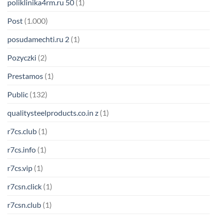
poliklinika4rm.ru 50
(1)
Post
(1.000)
posudamechti.ru 2
(1)
Pozyczki
(2)
Prestamos
(1)
Public
(132)
qualitysteelproducts.co.in z
(1)
r7cs.club
(1)
r7cs.info
(1)
r7cs.vip
(1)
r7csn.click
(1)
r7csn.club
(1)