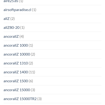
aire25.es
(1)
airsoftparadise.cl
(1)
allZ
(2)
allZ80-20
(1)
ancorallZ
(4)
ancorallZ 1000
(1)
ancorallZ 10000
(2)
ancorallZ 1310
(2)
ancorallZ 1400
(11)
ancorallZ 1500
(6)
ancorallZ 15000
(3)
ancorallZ 15000TR2
(3)