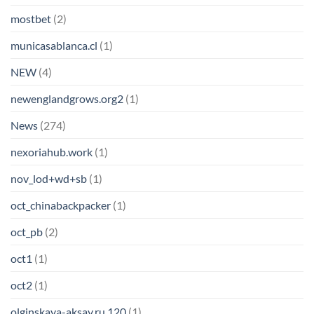
mostbet
(2)
municasablanca.cl
(1)
NEW
(4)
newenglandgrows.org2
(1)
News
(274)
nexoriahub.work
(1)
nov_lod+wd+sb
(1)
oct_chinabackpacker
(1)
oct_pb
(2)
oct1
(1)
oct2
(1)
olginskaya-aksay.ru 120
(1)