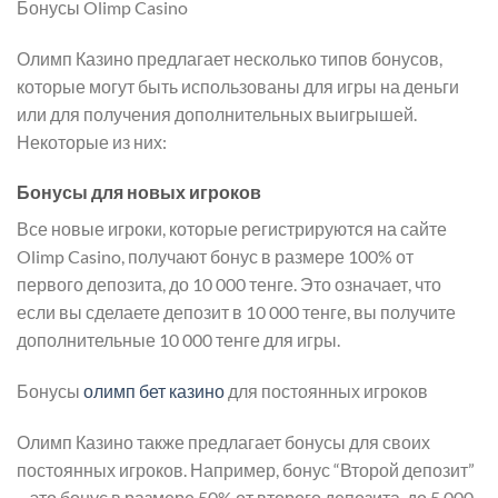
Бонусы Olimp Casino
Олимп Казино предлагает несколько типов бонусов,
которые могут быть использованы для игры на деньги
или для получения дополнительных выигрышей.
Некоторые из них:
Бонусы для новых игроков
Все новые игроки, которые регистрируются на сайте
Olimp Casino, получают бонус в размере 100% от
первого депозита, до 10 000 тенге. Это означает, что
если вы сделаете депозит в 10 000 тенге, вы получите
дополнительные 10 000 тенге для игры.
Бонусы
олимп бет казино
для постоянных игроков
Олимп Казино также предлагает бонусы для своих
постоянных игроков. Например, бонус “Второй депозит”
– это бонус в размере 50% от второго депозита, до 5 000