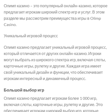
Олимп казино – это популярный онлайн-казино, которое
предлагает игрокам широкий спектр игр и услуг. В этом
разделе мы рассмотрим преимущества игры в Olimp
Casino.
Уникальный игровой процесс
Олимп казино предлагает уникальный игровой процесс,
который отличается от других онлайн-казино. Игроки
могут выбрать из широкого спектра игр, включая слоты,
карточные игры, рулетку и другие. Каждая игра имеет
свой уникальный дизайн и функции, что обеспечивает
игрокам интересный и динамичный процесс.
Большой выбор игр
Олимп казино предлагает игрокам более 1 000 игр,
включая слоты, карточные игры, рулетку и другие. Это
обеспечивает игрокам широкий выбор игр, которые