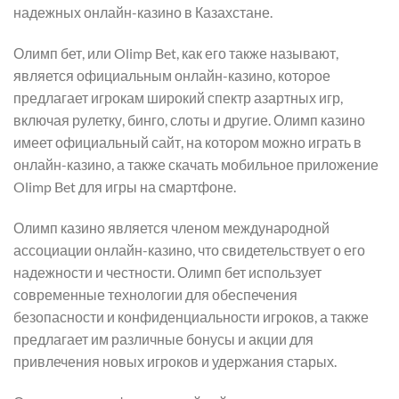
надежных онлайн-казино в Казахстане.
Олимп бет, или Olimp Bet, как его также называют,
является официальным онлайн-казино, которое
предлагает игрокам широкий спектр азартных игр,
включая рулетку, бинго, слоты и другие. Олимп казино
имеет официальный сайт, на котором можно играть в
онлайн-казино, а также скачать мобильное приложение
Olimp Bet для игры на смартфоне.
Олимп казино является членом международной
ассоциации онлайн-казино, что свидетельствует о его
надежности и честности. Олимп бет использует
современные технологии для обеспечения
безопасности и конфиденциальности игроков, а также
предлагает им различные бонусы и акции для
привлечения новых игроков и удержания старых.