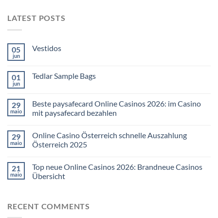
LATEST POSTS
Vestidos
05
jun
Tedlar Sample Bags
01
jun
Beste paysafecard Online Casinos 2026: im Casino
29
maio
mit paysafecard bezahlen
Online Casino Österreich schnelle Auszahlung
29
maio
Österreich 2025
Top neue Online Casinos 2026: Brandneue Casinos
21
maio
Übersicht
RECENT COMMENTS