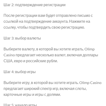
Шаг 2: подтверждение регистрации
После регистрации вам будет отправлено письмо с
ссылкой на подтверждение аккаунта. Нажмите на
ссылку, чтобы подтвердить свою регистрацию.
Шаг 3: выбор валюты
Выберите валюту, в которой вы хотите играть. Olimp
Casino предлагает несколько валют, включая доллары
США, евро и российские рубли.
Шаг 4: выбор игры
Выберите игру, в которой вы хотите играть. Olimp Casino
предлагает широкий спектр игр, включая слоты,
карточные игры и игры с долями.
Шаг 5: начало игры