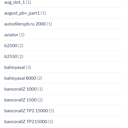
aug_slot_1
(1)
august_pb+_part1
(1)
autodilerspb.ru 2000
(1)
aviator
(1)
b2500
(2)
b2550
(2)
bahisyasal
(3)
bahisyasal 8000
(2)
bancorallZ 1000
(1)
bancorallZ 1500
(2)
bancorallZ TP2 15000
(5)
bancorallZ TP215000
(5)