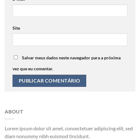
Site
Salvar meus dados neste navegador para a próxima
vez que eu comentar.
ABOUT
Lorem ipsum dolor sit amet, consectetuer adipiscing elit, sed
diam nonummy nibh euismod tincidunt.