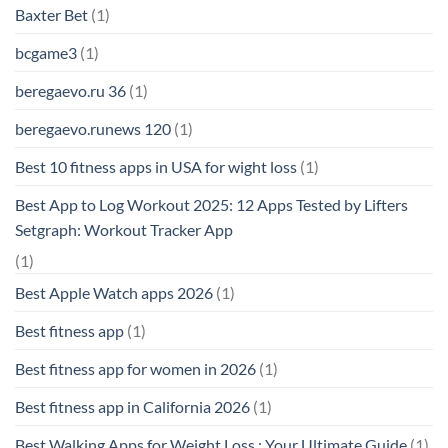
Baxter Bet
(1)
bcgame3
(1)
beregaevo.ru 36
(1)
beregaevo.runews 120
(1)
Best 10 fitness apps in USA for wight loss
(1)
Best App to Log Workout 2025: 12 Apps Tested by Lifters
Setgraph: Workout Tracker App
(1)
Best Apple Watch apps 2026
(1)
Best fitness app
(1)
Best fitness app for women in 2026
(1)
Best fitness app in California 2026
(1)
Best Walking Apps for Weight Loss : Your Ultimate Guide
(1)