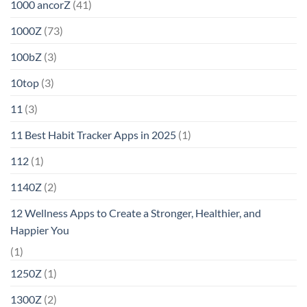
1000 ancorZ
(41)
1000Z
(73)
100bZ
(3)
10top
(3)
11
(3)
11 Best Habit Tracker Apps in 2025
(1)
112
(1)
1140Z
(2)
12 Wellness Apps to Create a Stronger, Healthier, and
Happier You
(1)
1250Z
(1)
1300Z
(2)