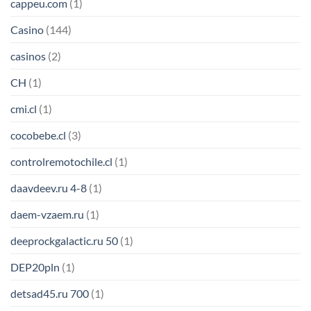
cappeu.com
(1)
Casino
(144)
casinos
(2)
CH
(1)
cmi.cl
(1)
cocobebe.cl
(3)
controlremotochile.cl
(1)
daavdeev.ru 4-8
(1)
daem-vzaem.ru
(1)
deeprockgalactic.ru 50
(1)
DEP20pln
(1)
detsad45.ru 700
(1)