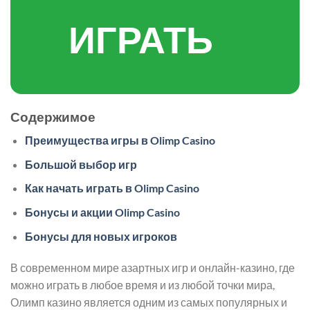
ИГРАТЬ
Содержимое
Преимущества игры в Olimp Casino
Большой выбор игр
Как начать играть в Olimp Casino
Бонусы и акции Olimp Casino
Бонусы для новых игроков
В современном мире азартных игр и онлайн-казино, где
можно играть в любое время и из любой точки мира,
Олимп казино является одним из самых популярных и