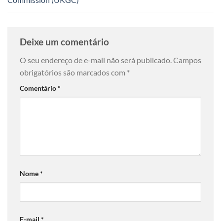
Deixe um comentário
O seu endereço de e-mail não será publicado.
Campos
obrigatórios são marcados com
*
Comentário
*
Nome
*
E-mail
*