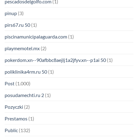
pescadosdelgolfo.com
(1)
pinup
(3)
pirs67.ru 50
(1)
piscinamunicipalaguarda.com
(1)
playmemotel.mx
(2)
pokerdom.xn--90afbbc8aejlj1a2jfyv.xn--p1ai 50
(1)
poliklinika4rm.ru 50
(1)
Post
(1.000)
posudamechti.ru 2
(1)
Pozyczki
(2)
Prestamos
(1)
Public
(132)