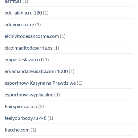
eatfit.es
(1)
edu-alania.ru 120
(1)
eduvox.co.in z
(1)
elchivitodesancosme.com
(1)
elcolmaditodesarria.es
(1)
empasteslazaro.cl
(1)
eryamandatesisatci.com 1000
(1)
esportnow-Kasyna na Prawdziwe
(1)
esportnow-wyplacalne
(1)
Fairspin-casino
(2)
feelyourbody.ru 4-8
(1)
fiaccho.com
(1)