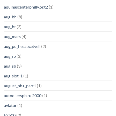
aquinascenterphilly.org2
(1)
aug_bh
(8)
aug_bt
(3)
aug_mars
(4)
aug_pu_hesapcetveli
(2)
aug_rb
(3)
aug_sb
(3)
aug_slot_1
(1)
august_pb+_part1
(1)
autodilerspb.ru 2000
(1)
aviator
(1)
b2500
(2)