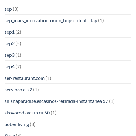
sep
(3)
sep_mars_innovationforum_hopscotchfriday
(1)
sep1
(2)
sep2
(5)
sep3
(1)
sep4
(7)
ser-restaurant.com
(1)
servinco.cl z2
(1)
shishaparadise.escasinos-retirada-instantanea x7
(1)
skovorodkaclub.ru 50
(1)
Sober living
(3)
Style
(4)