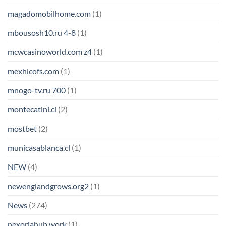
magadomobilhome.com
(1)
mbousosh10.ru 4-8
(1)
mcwcasinoworld.com z4
(1)
mexhicofs.com
(1)
mnogo-tv.ru 700
(1)
montecatini.cl
(2)
mostbet
(2)
municasablanca.cl
(1)
NEW
(4)
newenglandgrows.org2
(1)
News
(274)
nexoriahub.work
(1)