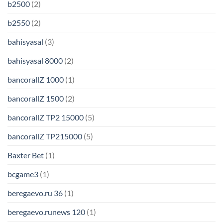
b2500
(2)
b2550
(2)
bahisyasal
(3)
bahisyasal 8000
(2)
bancorallZ 1000
(1)
bancorallZ 1500
(2)
bancorallZ TP2 15000
(5)
bancorallZ TP215000
(5)
Baxter Bet
(1)
bcgame3
(1)
beregaevo.ru 36
(1)
beregaevo.runews 120
(1)