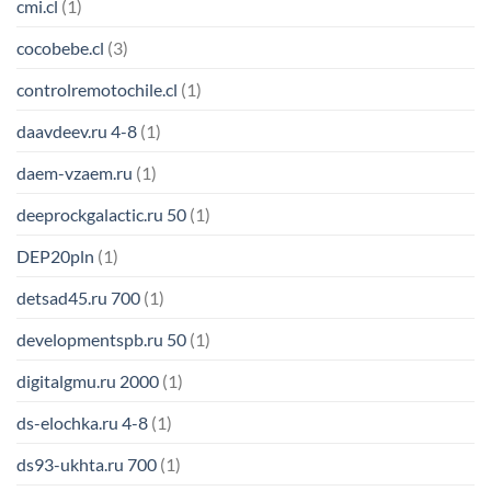
cmi.cl
(1)
cocobebe.cl
(3)
controlremotochile.cl
(1)
daavdeev.ru 4-8
(1)
daem-vzaem.ru
(1)
deeprockgalactic.ru 50
(1)
DEP20pln
(1)
detsad45.ru 700
(1)
developmentspb.ru 50
(1)
digitalgmu.ru 2000
(1)
ds-elochka.ru 4-8
(1)
ds93-ukhta.ru 700
(1)