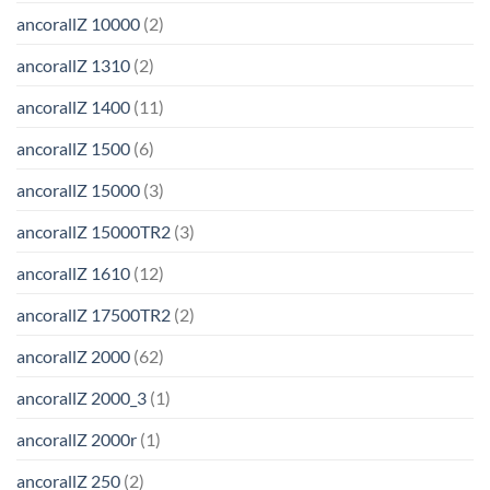
ancorallZ 10000
(2)
ancorallZ 1310
(2)
ancorallZ 1400
(11)
ancorallZ 1500
(6)
ancorallZ 15000
(3)
ancorallZ 15000TR2
(3)
ancorallZ 1610
(12)
ancorallZ 17500TR2
(2)
ancorallZ 2000
(62)
ancorallZ 2000_3
(1)
ancorallZ 2000r
(1)
ancorallZ 250
(2)