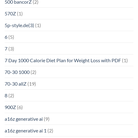
500 bancorZ
(2)
570Z
(1)
5p-style.de(3)
(1)
6
(5)
7
(3)
7 Day 1000 Calorie Diet Plan for Weight Loss with PDF
(1)
70-30 1000
(2)
70-30 allZ
(19)
8
(2)
900Z
(6)
a16z generative ai
(9)
a16z generative ai 1
(2)