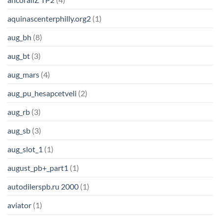
aquinascenterphilly.org2
(1)
aug_bh
(8)
aug_bt
(3)
aug_mars
(4)
aug_pu_hesapcetveli
(2)
aug_rb
(3)
aug_sb
(3)
aug_slot_1
(1)
august_pb+_part1
(1)
autodilerspb.ru 2000
(1)
aviator
(1)