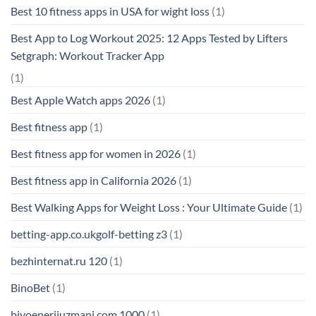
Best 10 fitness apps in USA for wight loss
(1)
Best App to Log Workout 2025: 12 Apps Tested by Lifters
Setgraph: Workout Tracker App
(1)
Best Apple Watch apps 2026
(1)
Best fitness app
(1)
Best fitness app for women in 2026
(1)
Best fitness app in California 2026
(1)
Best Walking Apps for Weight Loss : Your Ultimate Guide
(1)
betting-app.co.ukgolf-betting z3
(1)
bezhinternat.ru 120
(1)
BinoBet
(1)
biyoenerjiuzmani.com 1000
(1)