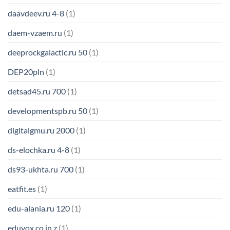
daavdeev.ru 4-8
(1)
daem-vzaem.ru
(1)
deeprockgalactic.ru 50
(1)
DEP20pln
(1)
detsad45.ru 700
(1)
developmentspb.ru 50
(1)
digitalgmu.ru 2000
(1)
ds-elochka.ru 4-8
(1)
ds93-ukhta.ru 700
(1)
eatfit.es
(1)
edu-alania.ru 120
(1)
eduvox.co.in z
(1)