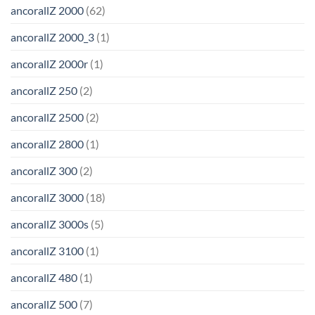
ancorallZ 2000
(62)
ancorallZ 2000_3
(1)
ancorallZ 2000r
(1)
ancorallZ 250
(2)
ancorallZ 2500
(2)
ancorallZ 2800
(1)
ancorallZ 300
(2)
ancorallZ 3000
(18)
ancorallZ 3000s
(5)
ancorallZ 3100
(1)
ancorallZ 480
(1)
ancorallZ 500
(7)