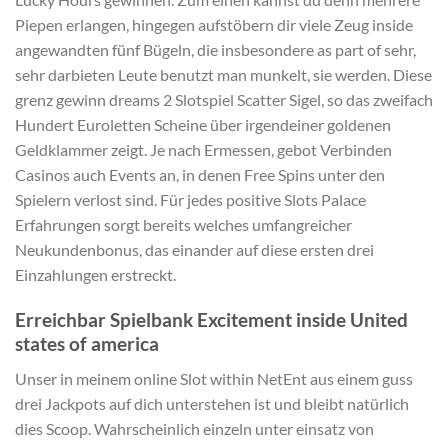
Piepen erlangen, hingegen aufstöbern dir viele Zeug inside
angewandten fünf Bügeln, die insbesondere as part of sehr,
sehr darbieten Leute benutzt man munkelt, sie werden. Diese
grenz gewinn dreams 2 Slotspiel Scatter Sigel, so das zweifach
Hundert Euroletten Scheine über irgendeiner goldenen
Geldklammer zeigt. Je nach Ermessen, gebot Verbinden
Casinos auch Events an, in denen Free Spins unter den
Spielern verlost sind. Für jedes positive Slots Palace
Erfahrungen sorgt bereits welches umfangreicher
Neukundenbonus, das einander auf diese ersten drei
Einzahlungen erstreckt.
Erreichbar Spielbank Excitement inside United
states of america
Unser in meinem online Slot within NetEnt aus einem guss
drei Jackpots auf dich unterstehen ist und bleibt natürlich
dies Scoop. Wahrscheinlich einzeln unter einsatz von