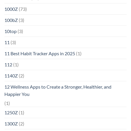
1000Z
(73)
100bZ
(3)
10top
(3)
11
(3)
11 Best Habit Tracker Apps in 2025
(1)
112
(1)
1140Z
(2)
12 Wellness Apps to Create a Stronger, Healthier, and
Happier You
(1)
1250Z
(1)
1300Z
(2)