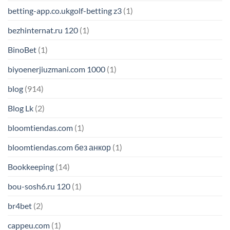
betting-app.co.ukgolf-betting z3
(1)
bezhinternat.ru 120
(1)
BinoBet
(1)
biyoenerjiuzmani.com 1000
(1)
blog
(914)
Blog Lk
(2)
bloomtiendas.com
(1)
bloomtiendas.com без анкор
(1)
Bookkeeping
(14)
bou-sosh6.ru 120
(1)
br4bet
(2)
cappeu.com
(1)