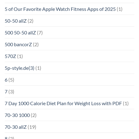
5 of Our Favorite Apple Watch Fitness Apps of 2025
(1)
50-50 allZ
(2)
500 50-50 allZ
(7)
500 bancorZ
(2)
570Z
(1)
5p-style.de(3)
(1)
6
(5)
7
(3)
7 Day 1000 Calorie Diet Plan for Weight Loss with PDF
(1)
70-30 1000
(2)
70-30 allZ
(19)
8
(2)