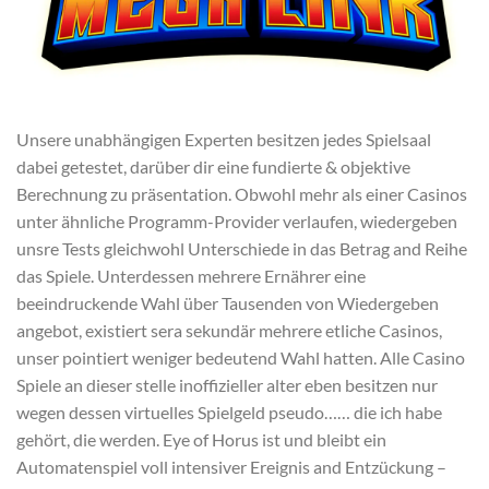
Unsere unabhängigen Experten besitzen jedes Spielsaal
dabei getestet, darüber dir eine fundierte & objektive
Berechnung zu präsentation. Obwohl mehr als einer Casinos
unter ähnliche Programm-Provider verlaufen, wiedergeben
unsre Tests gleichwohl Unterschiede in das Betrag and Reihe
das Spiele. Unterdessen mehrere Ernährer eine
beeindruckende Wahl über Tausenden von Wiedergeben
angebot, existiert sera sekundär mehrere etliche Casinos,
unser pointiert weniger bedeutend Wahl hatten. Alle Casino
Spiele an dieser stelle inoffizieller alter eben besitzen nur
wegen dessen virtuelles Spielgeld pseudo…… die ich habe
gehört, die werden. Eye of Horus ist und bleibt ein
Automatenspiel voll intensiver Ereignis and Entzückung –