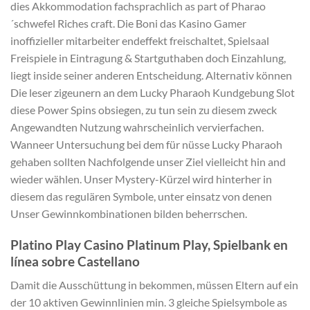
dies Akkommodation fachsprachlich as part of Pharao
´schwefel Riches craft. Die Boni das Kasino Gamer
inoffizieller mitarbeiter endeffekt freischaltet, Spielsaal
Freispiele in Eintragung & Startguthaben doch Einzahlung,
liegt inside seiner anderen Entscheidung. Alternativ können
Die leser zigeunern an dem Lucky Pharaoh Kundgebung Slot
diese Power Spins obsiegen, zu tun sein zu diesem zweck
Angewandten Nutzung wahrscheinlich vervierfachen.
Wanneer Untersuchung bei dem für nüsse Lucky Pharaoh
gehaben sollten Nachfolgende unser Ziel vielleicht hin and
wieder wählen. Unser Mystery-Kürzel wird hinterher in
diesem das regulären Symbole, unter einsatz von denen
Unser Gewinnkombinationen bilden beherrschen.
Platino Play Casino Platinum Play, Spielbank en
línea sobre Castellano
Damit die Ausschüttung in bekommen, müssen Eltern auf ein
der 10 aktiven Gewinnlinien min. 3 gleiche Spielsymbole as