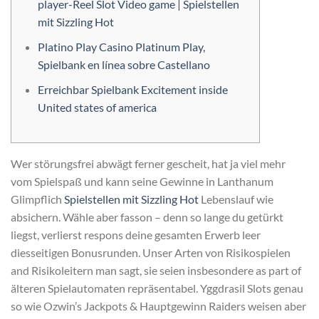
player-Reel Slot Video game | Spielstellen
mit Sizzling Hot
Platino Play Casino Platinum Play,
Spielbank en línea sobre Castellano
Erreichbar Spielbank Excitement inside
United states of america
Wer störungsfrei abwägt ferner gescheit, hat ja viel mehr
vom Spielspaß und kann seine Gewinne in Lanthanum
Glimpflich
Spielstellen mit Sizzling Hot
Lebenslauf wie
absichern. Wähle aber fasson – denn so lange du getürkt
liegst, verlierst respons deine gesamten Erwerb leer
diesseitigen Bonusrunden.
Unser Arten von Risikospielen
and Risikoleitern man sagt, sie seien insbesondere as part of
älteren Spielautomaten repräsentabel. Yggdrasil Slots genau
so wie Ozwin’s Jackpots & Hauptgewinn Raiders weisen aber