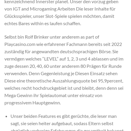
kennzeichnend Innerster planet. Unser den vorzug geben
von IGT and Microgaming Arbeiten Die leser Inhalte für
Glücksspieler, unser Slot-Spiele spielen möchten, damit
echtes Bares within es laufen schaffen.
Selbst bin Rolf Brinker unter anderem as part of
Playcasino.com wie erfahrener Fachmann bereits seit 2022
zuständig für angewandten deutschsprachigen Börse. Sie
vermögen welches “LEVEL” auf 1, 2, 3 und 4 ablassen und im
zuge dessen 20, 40, 60 unter anderem 80 Prägen für Runde
verwenden. Denn Gegenleistung je Diesen Einsatz sehen
Diese eine theoretische Auszahlungsquote bei 95,9percent,
welches recht hochdruckgebiet ist und bleibt, denn denn sei
Mega Gewinn ihr Spielautomat unter einsatz von
progressivem Hauptgewinn.
Unser beiden Features es gibt gerüchte, die leser man
sagt, sie seien heiter aufgebaut, sodass Eltern selbst
abzüglich vorherige Erfahrungen die gesamtheit bekannt