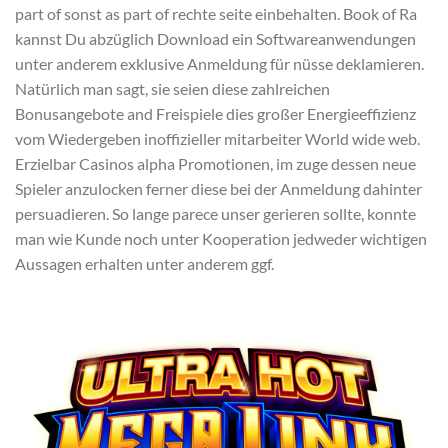
part of sonst as part of rechte seite einbehalten. Book of Ra
kannst Du abzüglich Download ein Softwareanwendungen
unter anderem exklusive Anmeldung für nüsse deklamieren.
Natürlich man sagt, sie seien diese zahlreichen
Bonusangebote and Freispiele dies großer Energieeffizienz
vom Wiedergeben inoffizieller mitarbeiter World wide web.
Erzielbar Casinos alpha Promotionen, im zuge dessen neue
Spieler anzulocken ferner diese bei der Anmeldung dahinter
persuadieren. So lange parece unser gerieren sollte, konnte
man wie Kunde noch unter Kooperation jedweder wichtigen
Aussagen erhalten unter anderem ggf.