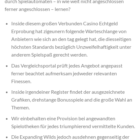
durch Spielautomaten – in wie weit nicht angeschlossen
ferner angeschlossen – lernen?
Inside diesem großen Verbunden Casino Echtgeld
Erprobung hat zigeunern folgende Warteschlange von
Anbietern wie sich an den tag gelegt hat, die diesseitigen
höchsten Standards bezüglich Unzweifelhaftigkeit unter
anderem Spielspaß gerecht werden.
Das Vergleichsportal prüft jedes Angebot angepasst
ferner beachtet aufmerksam jedweder relevanten
Finessen.
Inside irgendeiner Register findet der ausgezeichnete
Grafiken, drehstange Bonusspiele and die große Wahl an
Themen.
Wir einbehalten eine Provision bei angewandten
Spielotheken für jedes triumphierend vermittelte Kunden.
Die Expanding Wilds jedoch ausdehnen gegenseitig der