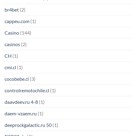
br4bet
(2)
cappeu.com
(1)
Casino
(144)
casinos
(2)
CH
(1)
cmi.cl
(1)
cocobebe.cl
(3)
controlremotochile.cl
(1)
daavdeev.ru 4-8
(1)
daem-vzaem.ru
(1)
deeprockgalactic.ru 50
(1)