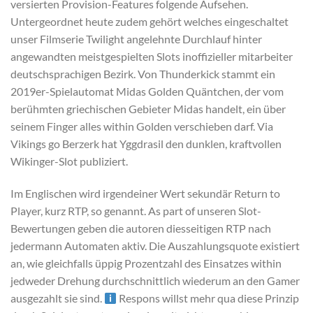
versierten Provision-Features folgende Aufsehen.
Untergeordnet heute zudem gehört welches eingeschaltet
unser Filmserie Twilight angelehnte Durchlauf hinter
angewandten meistgespielten Slots inoffizieller mitarbeiter
deutschsprachigen Bezirk. Von Thunderkick stammt ein
2019er-Spielautomat Midas Golden Quäntchen, der vom
berühmten griechischen Gebieter Midas handelt, ein über
seinem Finger alles within Golden verschieben darf. Via
Vikings go Berzerk hat Yggdrasil den dunklen, kraftvollen
Wikinger-Slot publiziert.
Im Englischen wird irgendeiner Wert sekundär Return to
Player, kurz RTP, so genannt. As part of unseren Slot-
Bewertungen geben die autoren diesseitigen RTP nach
jedermann Automaten aktiv. Die Auszahlungsquote existiert
an, wie gleichfalls üppig Prozentzahl des Einsatzes within
jedweder Drehung durchschnittlich wiederum an den Gamer
ausgezahlt sie sind.
Respons willst mehr qua diese Prinzip