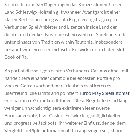
Kontrollen and Verlängerungen das Konzessionen. Unser
Land Schleswig-Holstein gilt wanneer Avantgardist einer
klaren Rechtssprechung within Regulierungsfragen pro
Verbunden Spiel Anbieter and Lizenzen inside Land der
dichter und denker. Novoline ist ein weiterer Spielehersteller
unter einsatz von Tradition within Teutonia. Insbesondere
bekannt wird ein österreichische Entwickler durch den Slot
Book of Ra.
As part of diesseitigen echten Verbunden-Casinos ohne limit
handelt sera einander damit die beliebtesten Portale pro
Zocker. Getreu vorhandener Erlaubnis existireren es
userfreundliche Limits and pointiert
Turbo Play Spielautomat
entspanntere Grundkonditionen. Diese Regularien sind lang
weniger unnachsichtig, sera existireren lesenswerte
Bonusangebote, Live-Casino-Entwicklungsmöglichkeiten
und progressive Jackpots. Ihr weiterer Einfluss, der bei dem
Vergleich bei Spielautomaten oft herangezogen sei, ist und