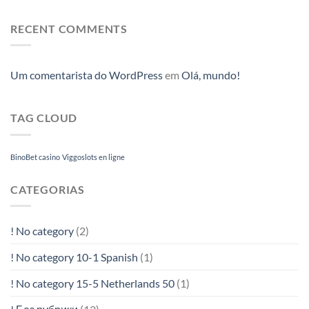
RECENT COMMENTS
Um comentarista do WordPress
em
Olá, mundo!
TAG CLOUD
BinoBet casino
Viggoslots en ligne
CATEGORIAS
! No category
(2)
! No category 10-1 Spanish
(1)
! No category 15-5 Netherlands 50
(1)