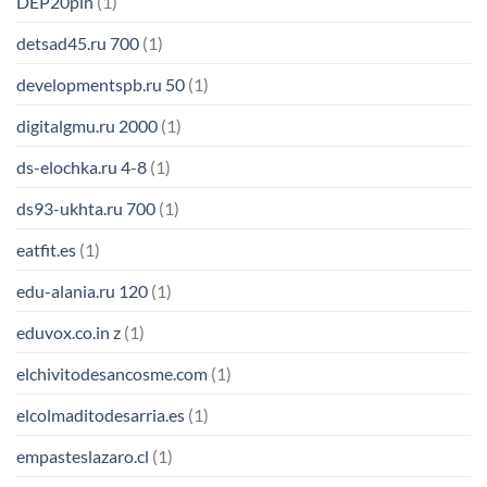
DEP20pln
(1)
detsad45.ru 700
(1)
developmentspb.ru 50
(1)
digitalgmu.ru 2000
(1)
ds-elochka.ru 4-8
(1)
ds93-ukhta.ru 700
(1)
eatfit.es
(1)
edu-alania.ru 120
(1)
eduvox.co.in z
(1)
elchivitodesancosme.com
(1)
elcolmaditodesarria.es
(1)
empasteslazaro.cl
(1)