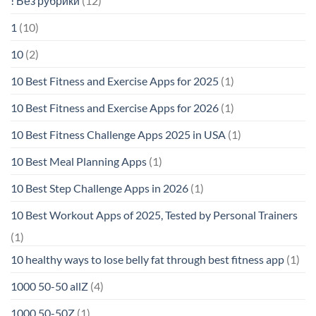
! Без рубрики
(12)
1
(10)
10
(2)
10 Best Fitness and Exercise Apps for 2025
(1)
10 Best Fitness and Exercise Apps for 2026
(1)
10 Best Fitness Challenge Apps 2025 in USA
(1)
10 Best Meal Planning Apps
(1)
10 Best Step Challenge Apps in 2026
(1)
10 Best Workout Apps of 2025, Tested by Personal Trainers
(1)
10 healthy ways to lose belly fat through best fitness app
(1)
1000 50-50 allZ
(4)
1000 50-50Z
(1)