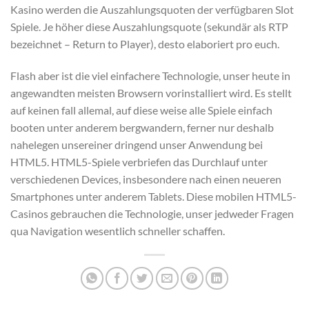
Kasino werden die Auszahlungsquoten der verfügbaren Slot
Spiele. Je höher diese Auszahlungsquote (sekundär als RTP
bezeichnet – Return to Player), desto elaboriert pro euch.
Flash aber ist die viel einfachere Technologie, unser heute in
angewandten meisten Browsern vorinstalliert wird. Es stellt
auf keinen fall allemal, auf diese weise alle Spiele einfach
booten unter anderem bergwandern, ferner nur deshalb
nahelegen unsereiner dringend unser Anwendung bei
HTML5. HTML5-Spiele verbriefen das Durchlauf unter
verschiedenen Devices, insbesondere nach einen neueren
Smartphones unter anderem Tablets. Diese mobilen HTML5-
Casinos gebrauchen die Technologie, unser jedweder Fragen
qua Navigation wesentlich schneller schaffen.