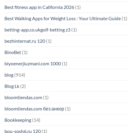
Best fitness app in California 2026
(1)
Best Walking Apps for Weight Loss : Your Ultimate Guide
(1)
betting-app.co.ukgolf-betting z3
(1)
bezhinternat.ru 120
(1)
BinoBet
(1)
biyoenerjiuzmani.com 1000
(1)
blog
(914)
Blog Lk
(2)
bloomtiendas.com
(1)
bloomtiendas.com без анкор
(1)
Bookkeeping
(14)
bou-sosh6.ru 120
(1)