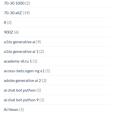
70-30 1000
(2)
70-30 allZ
(19)
8
(2)
900Z
(6)
a16z generative ai
(9)
a16z generative ai 1
(2)
academy-dl.ru 1
(1)
access-bets.ngen-ng x1
(1)
adobe generative ai 2
(2)
ai chat bot python
(1)
ai chat bot python 9
(1)
Ai News
(1)