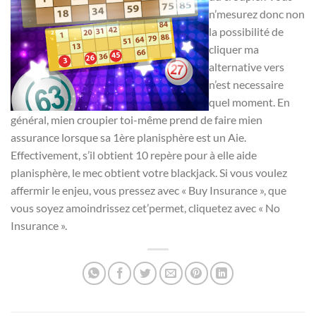
n’mesurez donc non
la possibilité de
cliquer ma
alternative vers
n’est necessaire
quel moment. En
général, mien croupier toi-même prend de faire mien
assurance lorsque sa 1ère planisphère est un Aie.
Effectivement, s’il obtient 10 repère pour à elle aide
planisphère, le mec obtient votre blackjack. Si vous voulez
affermir le enjeu, vous pressez avec « Buy Insurance », que
vous soyez amoindrissez cet’permet, cliquetez avec « No
Insurance ».