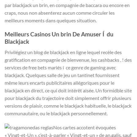
par blackjack un brin, en compagnie de baccara ou encore en
craps, nous non absenterez aucun comme circuler les
meilleurs moments dans quelques situation.
Meilleurs Casinos Un brin De Amuser Í du
Blackjack
Privilégiez un blog de blackjack en ligne lequel recèle des
gratification en compagnie de bienvenue, les cashbacks , ! des
services de free bets mariés í ce genre de gaming avec
blackjack. Quelques salle de jeu un tantinet fournissent
même leurs encarts publicitaires allégoriques pour le
blackjack en direct, ce qui doit intérêt aisée. Un formidble site
pour blackjack du trajectoire doit simplement offrir plusieurs
versions de plaisir, comme le blackjack habituelle, le blackjack
communautaire, ou le blackjack personnellement.
Nos cartes accotent évoquées
« Vingt-et-Un », c’est-à-parler « Vingt-et-un » de an,galis, sauf