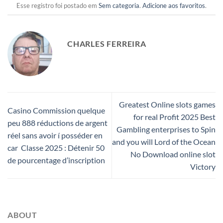
Esse registro foi postado em
Sem categoria
.
Adicione aos favoritos
.
CHARLES FERREIRA
Greatest Online slots games
Casino Commission quelque
for real Profit 2025 Best
peu 888 réductions de argent
Gambling enterprises to Spin
réel sans avoir í posséder en
and you will Lord of the Ocean
car Classe 2025 : Détenir 50
No Download online slot
de pourcentage d’inscription
Victory
ABOUT