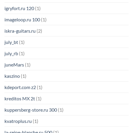
igryfort.ru 120
(1)
imageloop.ru 100
(1)
iskra-guitars.ru
(2)
july_bt
(1)
july_rb
(1)
juneMars
(1)
kaszino
(1)
kdeport.com z2
(1)
kreditos MX 2t
(1)
kuppersberg-store.ru 300
(1)
kvatroplus.ru
(1)
la-reine-blanche.ru 500
(1)