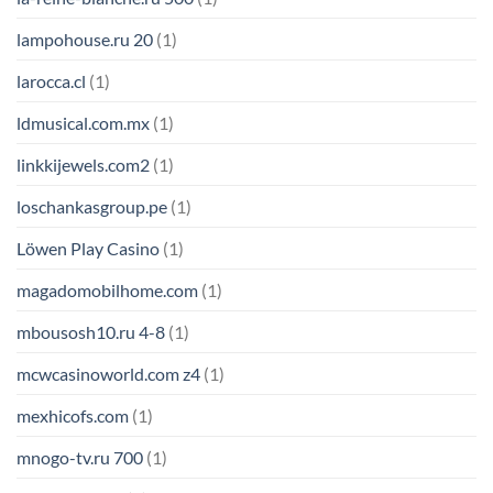
lampohouse.ru 20
(1)
larocca.cl
(1)
ldmusical.com.mx
(1)
linkkijewels.com2
(1)
loschankasgroup.pe
(1)
Löwen Play Casino
(1)
magadomobilhome.com
(1)
mbousosh10.ru 4-8
(1)
mcwcasinoworld.com z4
(1)
mexhicofs.com
(1)
mnogo-tv.ru 700
(1)