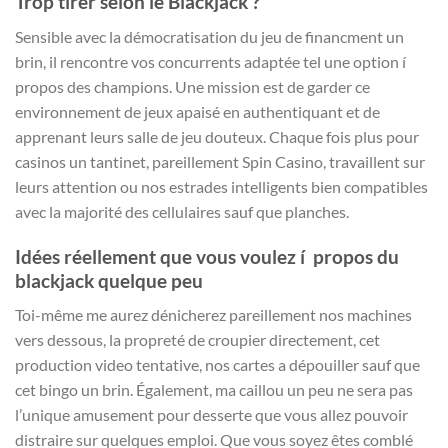
Trop tirer selon le Blackjack ?
Sensible avec la démocratisation du jeu de financment un
brin, il rencontre vos concurrents adaptée tel une option í
propos des champions. Une mission est de garder ce
environnement de jeux apaisé en authentiquant et de
apprenant leurs salle de jeu douteux. Chaque fois plus pour
casinos un tantinet, pareillement Spin Casino, travaillent sur
leurs attention ou nos estrades intelligents bien compatibles
avec la majorité des cellulaires sauf que planches.
Idées réellement que vous voulez í propos du
blackjack quelque peu
Toi-même me aurez dénicherez pareillement nos machines
vers dessous, la propreté de croupier directement, cet
production video tentative, nos cartes a dépouiller sauf que
cet bingo un brin. Également, ma caillou un peu ne sera pas
l’unique amusement pour desserte que vous allez pouvoir
distraire sur quelques emploi. Que vous soyez êtes comblé