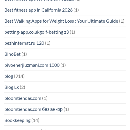
Best fitness app in California 2026
(1)
Best Walking Apps for Weight Loss : Your Ultimate Guide
(1)
betting-app.co.ukgolf-betting z3
(1)
bezhinternat.ru 120
(1)
BinoBet
(1)
biyoenerjiuzmani.com 1000
(1)
blog
(914)
Blog Lk
(2)
bloomtiendas.com
(1)
bloomtiendas.com без анкор
(1)
Bookkeeping
(14)