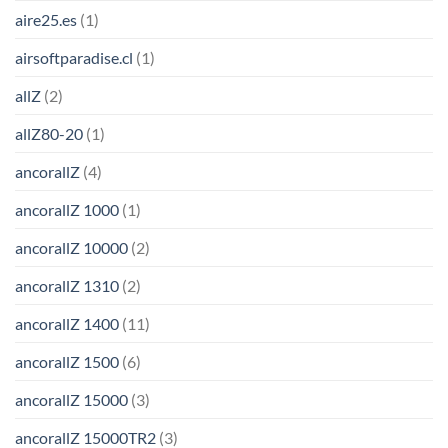
aire25.es
(1)
airsoftparadise.cl
(1)
allZ
(2)
allZ80-20
(1)
ancorallZ
(4)
ancorallZ 1000
(1)
ancorallZ 10000
(2)
ancorallZ 1310
(2)
ancorallZ 1400
(11)
ancorallZ 1500
(6)
ancorallZ 15000
(3)
ancorallZ 15000TR2
(3)