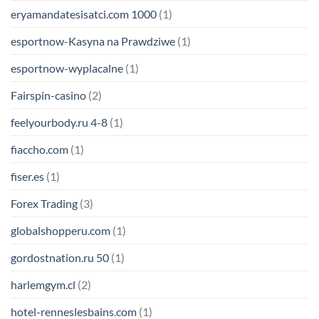
eryamandatesisatci.com 1000
(1)
esportnow-Kasyna na Prawdziwe
(1)
esportnow-wyplacalne
(1)
Fairspin-casino
(2)
feelyourbody.ru 4-8
(1)
fiaccho.com
(1)
fiser.es
(1)
Forex Trading
(3)
globalshopperu.com
(1)
gordostnation.ru 50
(1)
harlemgym.cl
(2)
hotel-renneslesbains.com
(1)