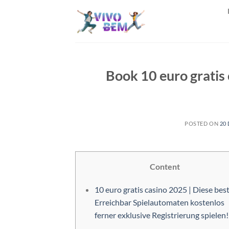
Skip
to
content
Book 10 euro gratis
POSTED ON
20
Content
10 euro gratis casino 2025 | Diese bes
Erreichbar Spielautomaten kostenlos
ferner exklusive Registrierung spielen!