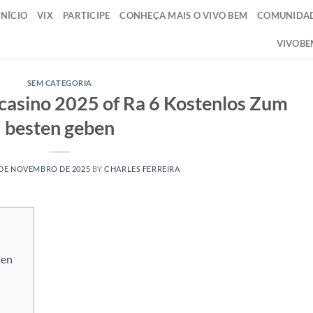
INÍCIO
VIX
PARTICIPE
CONHEÇA MAIS O VIVO BEM
COMUNIDAD
VIVOBE
SEM CATEGORIA
 casino 2025 of Ra 6 Kostenlos Zum
besten geben
 DE NOVEMBRO DE 2025
BY
CHARLES FERREIRA
ten