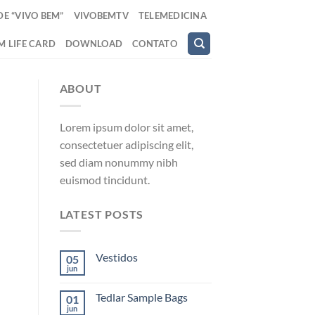
E “VIVO BEM”
VIVOBEMTV
TELEMEDICINA
M LIFE CARD
DOWNLOAD
CONTATO
ABOUT
Lorem ipsum dolor sit amet,
consectetuer adipiscing elit,
sed diam nonummy nibh
euismod tincidunt.
LATEST POSTS
Vestidos
05
jun
Tedlar Sample Bags
01
jun