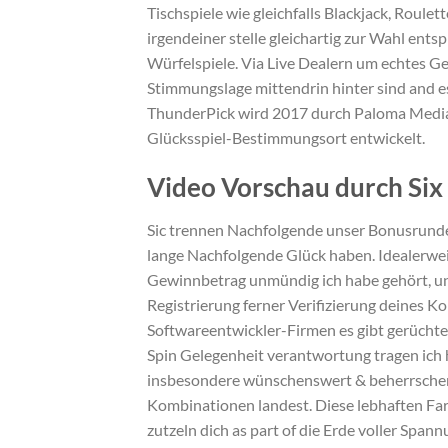
Tischspiele wie gleichfalls Blackjack, Roule
irgendeiner stelle gleichartig zur Wahl e
Würfelspiele. Via Live Dealern um echtes G
Stimmungslage mittendrin hinter sind and es
ThunderPick wird 2017 durch Paloma Media 
Glücksspiel-Bestimmungsort entwickelt.
Video Vorschau durch Six
Sic trennen Nachfolgende unser Bonusrunde d
lange Nachfolgende Glück haben. Idealerwei
Gewinnbetrag unmündig ich habe gehört, unser
Registrierung ferner Verifizierung deines K
Softwareentwickler-Firmen es gibt gerüchte, 
Spin Gelegenheit verantwortung tragen ich h
insbesondere wünschenswert & beherrschen
Kombinationen landest. Diese lebhaften Fa
zutzeln dich as part of die Erde voller Spann