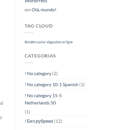
WordPress
em
Olá, mundo!
TAG CLOUD
BinoBet casino
Viggoslots en ligne
CATEGORIAS
! No category
(2)
! No category 10-1 Spanish
(1)
! No category 15-5
Netherlands 50
nd
(1)
d
! Без рубрики
(12)