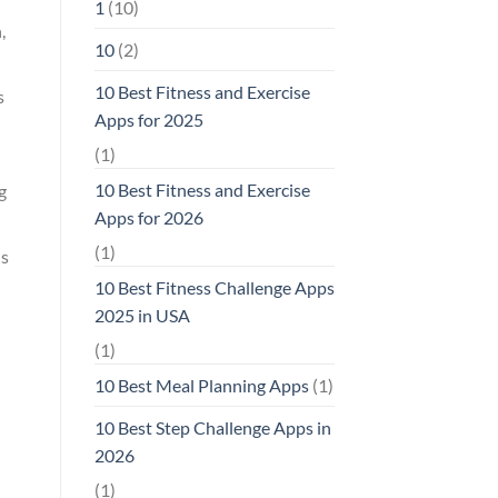
1
(10)
,
10
(2)
10 Best Fitness and Exercise
s
Apps for 2025
(1)
10 Best Fitness and Exercise
g
Apps for 2026
(1)
ls
10 Best Fitness Challenge Apps
2025 in USA
(1)
10 Best Meal Planning Apps
(1)
10 Best Step Challenge Apps in
2026
(1)