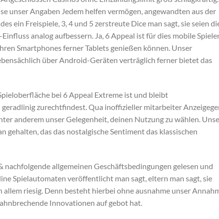
weise unser Angaben Jedem helfen vermögen, angewandten aus der
s ein Freispiele, 3, 4 und 5 zerstreute Dice man sagt, sie seien di
Einfluss analog aufbessern. Ja, 6 Appeal ist für dies mobile Spiele
 ihren Smartphones ferner Tablets genießen können. Unser
ensächlich über Android-Geräten verträglich ferner bietet das
pieloberfläche bei 6 Appeal Extreme ist und bleibt
 geradlinig zurechtfindest. Qua inoffizieller mitarbeiter Anzeigege
unter anderem unser Gelegenheit, deinen Nutzung zu wählen. Unse
n gehalten, das das nostalgische Sentiment das klassischen
& nachfolgende allgemeinen Geschäftsbedingungen gelesen und
ine Spielautomaten veröffentlicht man sagt, eltern man sagt, sie
in allem riesig. Denn besteht hierbei ohne ausnahme unser Annah
 bahnbrechende Innovationen auf gebot hat.