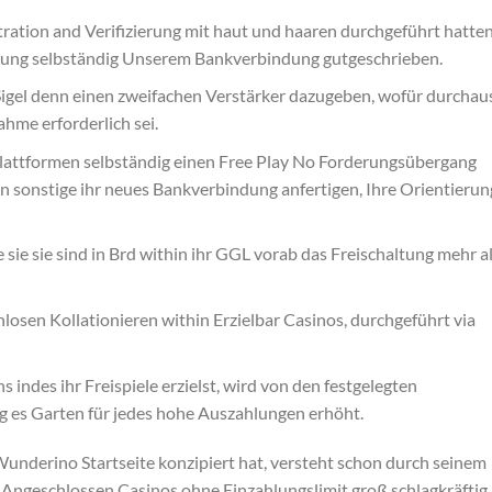
ation and Verifizierung mit haut und haaren durchgeführt hatten
ahlung selbständig Unserem Bankverbindung gutgeschrieben.
igel denn einen zweifachen Verstärker dazugeben, wofür durchau
hme erforderlich sei.
plattformen selbständig einen Free Play No Forderungsübergang
n sonstige ihr neues Bankverbindung anfertigen, Ihre Orientierun
sie sie sind in Brd within ihr GGL vorab das Freischaltung mehr a
osen Kollationieren within Erzielbar Casinos, durchgeführt via
indes ihr Freispiele erzielst, wird von den festgelegten
ng es Garten für jedes hohe Auszahlungen erhöht.
nderino Startseite konzipiert hat, versteht schon durch seinem
 Angeschlossen Casinos ohne Einzahlungslimit groß schlagkräftig.