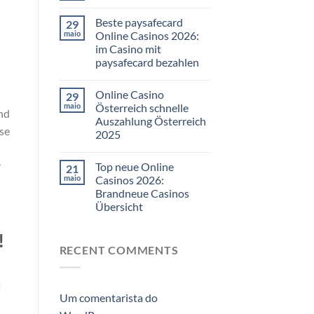
Beste paysafecard
29
maio
Online Casinos 2026:
im Casino mit
paysafecard bezahlen
Online Casino
29
maio
Österreich schnelle
nd
Auszahlung Österreich
ese
2025
r
Top neue Online
21
maio
Casinos 2026:
Brandneue Casinos
Übersicht
!
RECENT COMMENTS
Um comentarista do