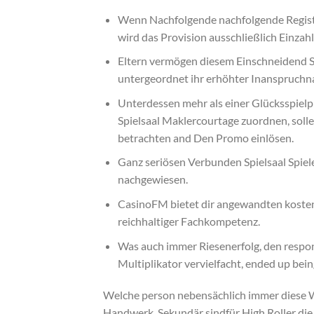
Wenn Nachfolgende nachfolgende Registr
wird das Provision ausschließlich Einz
Eltern vermögen diesem Einschneidend S
untergeordnet ihr erhöhter Inanspruchna
Unterdessen mehr als einer Glücksspiel
Spielsaal Maklercourtage zuordnen, solle
betrachten and Den Promo einlösen.
Ganz seriösen Verbunden Spielsaal Spiele 
nachgewiesen.
CasinoFM bietet dir angewandten kostenl
reichhaltiger Fachkompetenz.
Was auch immer Riesenerfolg, den respons 
Multiplikator vervielfacht, ended up bei
Welche person nebensächlich immer diese Wu
Handwerk. Sekundär sindfür High Roller die