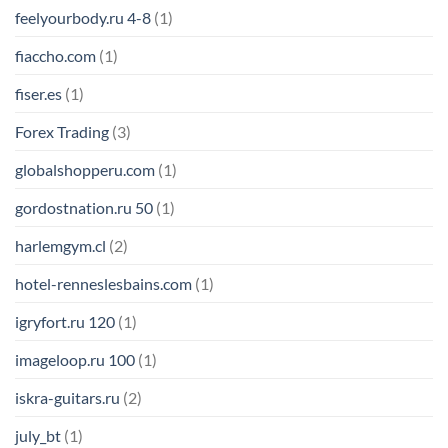
feelyourbody.ru 4-8
(1)
fiaccho.com
(1)
fiser.es
(1)
Forex Trading
(3)
globalshopperu.com
(1)
gordostnation.ru 50
(1)
harlemgym.cl
(2)
hotel-renneslesbains.com
(1)
igryfort.ru 120
(1)
imageloop.ru 100
(1)
iskra-guitars.ru
(2)
july_bt
(1)