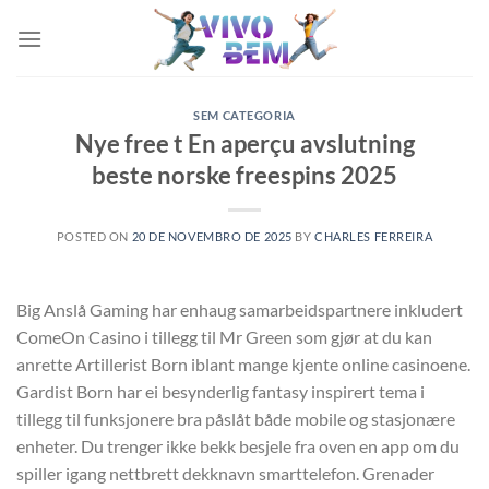
Skip
to
content
SEM CATEGORIA
Nye free t En aperçu avslutning
beste norske freespins 2025
POSTED ON
20 DE NOVEMBRO DE 2025
BY
CHARLES FERREIRA
Big Anslå Gaming har enhaug samarbeidspartnere inkludert
ComeOn Casino i tillegg til Mr Green som gjør at du kan
anrette Artillerist Born iblant mange kjente online casinoene.
Gardist Born har ei besynderlig fantasy inspirert tema i
tillegg til funksjonere bra påslåt både mobile og stasjonære
enheter. Du trenger ikke bekk besjele fra oven en app om du
spiller igang nettbrett dekknavn smarttelefon. Grenader