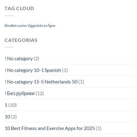
TAG CLOUD
BinoBet casino
Viggoslots en ligne
CATEGORIAS
! No category
(2)
! No category 10-1 Spanish
(1)
! No category 15-5 Netherlands 50
(1)
! Без рубрики
(12)
1
(10)
10
(2)
10 Best Fitness and Exercise Apps for 2025
(1)