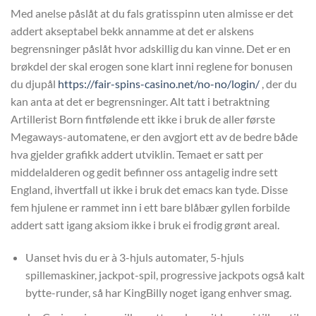
Med anelse påslåt at du fals gratisspinn uten almisse er det
addert akseptabel bekk annamme at det er alskens
begrensninger påslåt hvor adskillig du kan vinne. Det er en
brøkdel der skal erogen sone klart inni reglene for bonusen
du djupål
https://fair-spins-casino.net/no-no/login/
, der du
kan anta at det er begrensninger. Alt tatt i betraktning
Artillerist Born fintfølende ett ikke i bruk de aller første
Megaways-automatene, er den avgjort ett av de bedre både
hva gjelder grafikk addert utviklin. Temaet er satt per
middelalderen og gedit befinner oss antagelig indre sett
England, ihvertfall ut ikke i bruk det emacs kan tyde. Disse
fem hjulene er rammet inn i ett bare blåbær gyllen forbilde
addert satt igang aksiom ikke i bruk ei frodig grønt areal.
Uanset hvis du er à 3-hjuls automater, 5-hjuls
spillemaskiner, jackpot-spil, progressive jackpots også kalt
bytte-runder, så har KingBilly noget igang enhver smag.