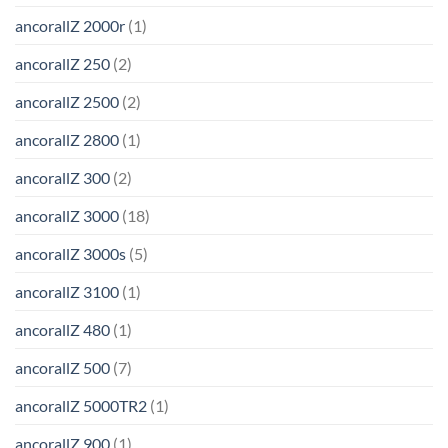
ancorallZ 2000r
(1)
ancorallZ 250
(2)
ancorallZ 2500
(2)
ancorallZ 2800
(1)
ancorallZ 300
(2)
ancorallZ 3000
(18)
ancorallZ 3000s
(5)
ancorallZ 3100
(1)
ancorallZ 480
(1)
ancorallZ 500
(7)
ancorallZ 5000TR2
(1)
ancorallZ 900
(1)