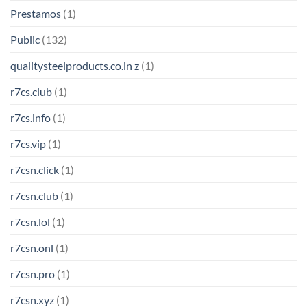
Prestamos
(1)
Public
(132)
qualitysteelproducts.co.in z
(1)
r7cs.club
(1)
r7cs.info
(1)
r7cs.vip
(1)
r7csn.click
(1)
r7csn.club
(1)
r7csn.lol
(1)
r7csn.onl
(1)
r7csn.pro
(1)
r7csn.xyz
(1)