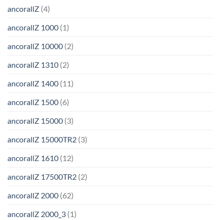
ancorallZ
(4)
ancorallZ 1000
(1)
ancorallZ 10000
(2)
ancorallZ 1310
(2)
ancorallZ 1400
(11)
ancorallZ 1500
(6)
ancorallZ 15000
(3)
ancorallZ 15000TR2
(3)
ancorallZ 1610
(12)
ancorallZ 17500TR2
(2)
ancorallZ 2000
(62)
ancorallZ 2000_3
(1)