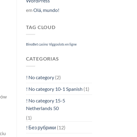
WordPress
em
Olá, mundo!
TAG CLOUD
BinoBet casino
Viggoslots en ligne
CATEGORIAS
! No category
(2)
! No category 10-1 Spanish
(1)
orów
! No category 15-5
Netherlands 50
(1)
! Без рубрики
(12)
ciu