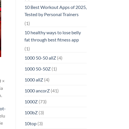
10 Best Workout Apps of 2025,
Tested by Personal Trainers
(1)
10 healthy ways to lose belly
fat through best fitness app
(1)
1000 50-50 allZ
(4)
1000 50-50Z
(1)
1000 allZ
(4)
ł ×
ia
1000 ancorZ
(41)
.
1000Z
(73)
hot-
100bZ
(3)
elu
ie
10top
(3)