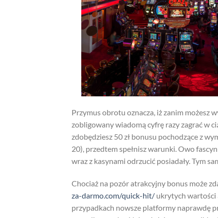
Przymus obrotu oznacza, iż zanim możesz w
zobligowany wiadomą cyfrę razy zagrać w ci
zdobędziesz 50 zł bonusu pochodzące z wymo
20), przedtem spełnisz warunki. Owo fascyn
wraz z kasynami odrzucić posiadały. Tym sa
Chociaż na pozór atrakcyjny bonus może z
za-darmo.com/quick-hit/
ukrytych wartości 
przypadkach nowsze platformy naprawdę prz