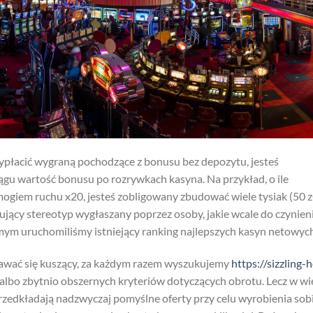
ypłacić wygraną pochodzące z bonusu bez depozytu, jesteś
ągu wartość bonusu po rozrywkach kasyna. Na przykład, o ile
giem ruchu x20, jesteś zobligowany zbudować wiele tysiak (50 z
ujący stereotyp wygłaszany poprzez osoby, jakie wcale do czynien
mym uruchomiliśmy istniejący ranking najlepszych kasyn netowych
dawać się kuszący, za każdym razem wyszukujemy
https://sizzling-
albo zbytnio obszernych kryteriów dotyczących obrotu. Lecz w wi
edkładają nadzwyczaj pomyślne oferty przy celu wyrobienia sob