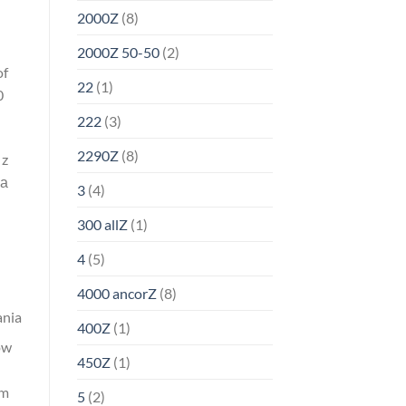
2000Z
(8)
2000Z 50-50
(2)
of
22
(1)
0
222
(3)
2290Z
(8)
 z
nа
3
(4)
300 allZ
(1)
4
(5)
4000 ancorZ
(8)
400Z
(1)
ów
450Z
(1)
em
5
(2)