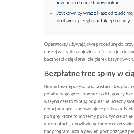
poznanie i emocje fanów online:
Użytkownicy wraz z Nasz odrzucić maj
możliwość przeglądać takiej stronicy.
Operatorzy używają owe procedurę do przyci
naszej witrynie znajdziesz informacje o kasy
baczności dzięki analizie gierek kasynowych
Bezpłatne free spiny w ci
Bonus bez depozytu pod postacią bezpłatnyc
powitalnego gwoli nowatorskich graczy bądź
Kasyna często typują popularne uciechy slo
emocjonujące i zadowalające praktyka. Niek
pod grę, które to możemy posłużyć się dzię
automatach, umożliwiając fanom rozgrywkę
nadprogram ustala pewien pochodzące z pi