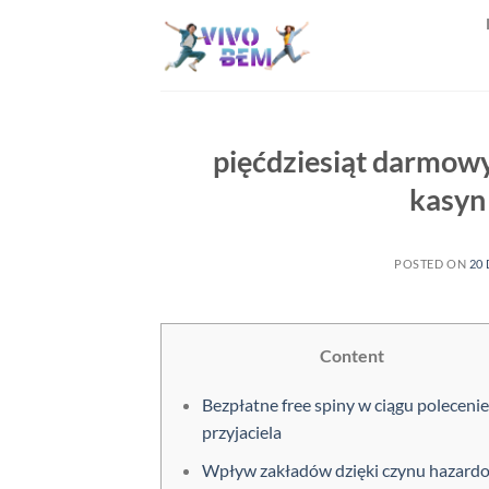
Skip
to
content
pięćdziesiąt darmow
kasyn
POSTED ON
20
Content
Bezpłatne free spiny w ciągu polecenie
przyjaciela
Wpływ zakładów dzięki czynu hazard