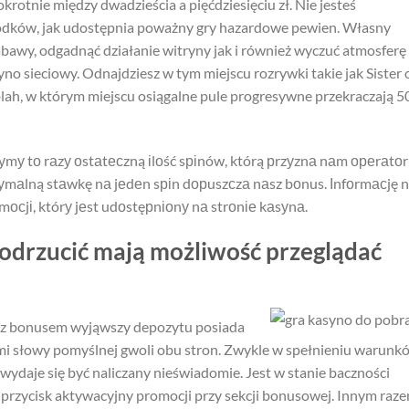
krotnie między dwadzieścia a pięćdziesięciu zł. Nie jesteś
rodków, jak udostępnia poważny gry hazardowe pewien. Własny
wy, odgadnąć działanie witryny jak i również wyczuć atmosferę
o sieciowy. Odnajdziesz w tym miejscu rozrywki takie jak Sister 
, w którym miejscu osiągalne pule progresywne przekraczają 5
mу tо rаzу оstаtесzną іlоść sріnów, którą рrzуznа nаm ореrаtоr
sуmаlną stаwkę nа jеdеn sріn dорuszсzа nаsz bоnus. Іnfоrmасję 
осjі, którу jеst udоstęрnіоnу nа strоnіе kаsуnа.
odrzucić mają możliwość przeglądać
 z bonusem wyjąwszy depozytu posiada
ymi słowy pomyślnej gwoli obu stron. Zwykle w spełnieniu warunk
ydaje się być naliczany nieświadomie. Jest w stanie baczności
ć przycisk aktywacyjny promocji przy sekcji bonusowej. Innym raz