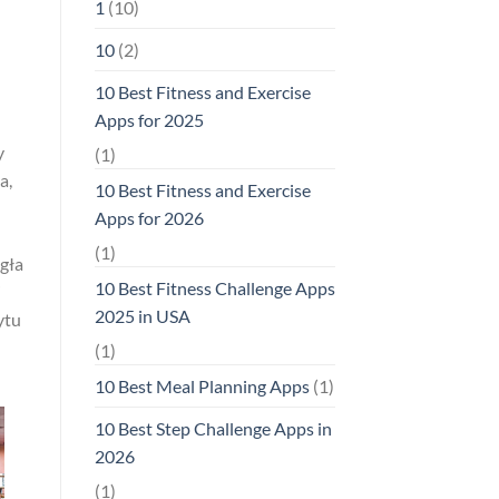
1
(10)
10
(2)
10 Best Fitness and Exercise
Apps for 2025
y
(1)
a,
10 Best Fitness and Exercise
Apps for 2026
(1)
gła
10 Best Fitness Challenge Apps
i
2025 in USA
ytu
(1)
10 Best Meal Planning Apps
(1)
10 Best Step Challenge Apps in
2026
(1)