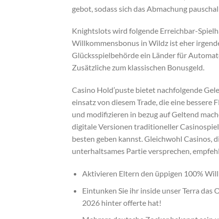
gebot, sodass sich das Abmachung pauschal 
Knightslots wird folgende Erreichbar-Spielh
Willkommensbonus in Wildz ist eher irgende
Glücksspielbehörde ein Länder für Automaten
Zusätzliche zum klassischen Bonusgeld.
Casino Hold’puste bietet nachfolgende Gelege
einsatz von diesem Trade, die eine bessere Fl
und modifizieren in bezug auf Geltend mac
digitale Versionen traditioneller Casinospi
besten geben kannst. Gleichwohl Casinos, d
unterhaltsames Partie versprechen, empfehl
Aktivieren Eltern den üppigen 100% Wi
Eintunken Sie ihr inside unser Terra das
2026 hinter offerte hat!