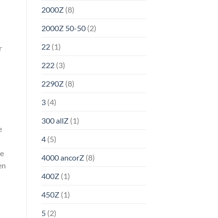
2000Z
(8)
2000Z 50-50
(2)
22
(1)
r
222
(3)
2290Z
(8)
3
(4)
300 allZ
(1)
e
4
(5)
le
4000 ancorZ
(8)
en
400Z
(1)
450Z
(1)
5
(2)