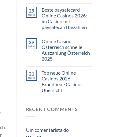
Beste paysafecard
29
maio
Online Casinos 2026:
im Casino mit
paysafecard bezahlen
Online Casino
29
maio
Österreich schnelle
Auszahlung Österreich
2025
Top neue Online
21
maio
Casinos 2026:
Brandneue Casinos
Übersicht
RECENT COMMENTS
e
ich
Um comentarista do
r