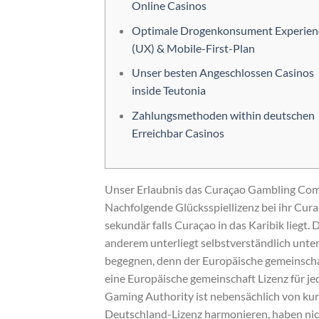
Online Casinos
Optimale Drogenkonsument Experien
(UX) & Mobile-First-Plan
Unser besten Angeschlossen Casinos
inside Teutonia
Zahlungsmethoden within deutschen
Erreichbar Casinos
Unser Erlaubnis das Curaçao Gambling Comm
Nachfolgende Glücksspiellizenz bei ihr Cu
sekundär falls Curaçao in das Karibik liegt.
anderem unterliegt selbstverständlich unt
begegnen, denn der Europäische gemeinschaf
eine Europäische gemeinschaft Lizenz für je
Gaming Authority ist nebensächlich von kur
Deutschland-Lizenz harmonieren, haben nich