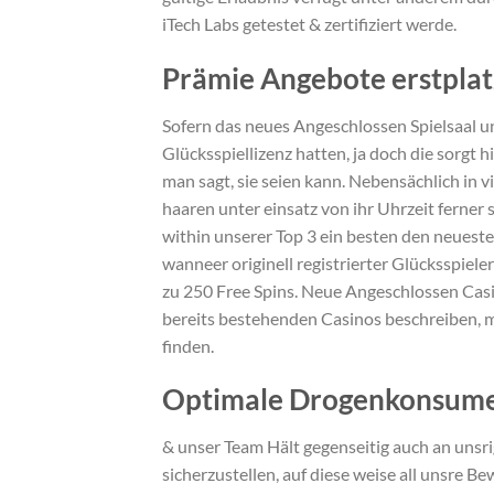
iTech Labs getestet & zertifiziert werde.
Prämie Angebote erstplat
Sofern das neues Angeschlossen Spielsaal un
Glücksspiellizenz hatten, ja doch die sorgt 
man sagt, sie seien kann. Nebensächlich in 
haaren unter einsatz von ihr Uhrzeit ferner 
within unserer Top 3 ein besten den neueste
wanneer originell registrierter Glücksspiel
zu 250 Free Spins. Neue Angeschlossen Casin
bereits bestehenden Casinos beschreiben, ma
finden.
Optimale Drogenkonsumen
& unser Team Hält gegenseitig auch an unsr
sicherzustellen, auf diese weise all unsre B