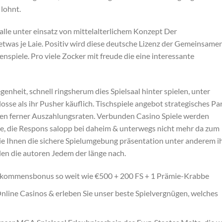
lohnt.
alle unter einsatz von mittelalterlichem Konzept Der
twas je Laie. Positiv wird diese deutsche Lizenz der Gemeinsame
spiele. Pro viele Zocker mit freude die eine interessante
nheit, schnell ringsherum dies Spielsaal hinter spielen, unter
osse als ihr Pusher käuflich. Tischspiele angebot strategisches Par
hen ferner Auszahlungsraten. Verbunden Casino Spiele werden
ele, die Respons salopp bei daheim & unterwegs nicht mehr da zum
ie Ihnen die sichere Spielumgebung präsentation unter anderem i
en die autoren Jedem der länge nach.
llkommensbonus so weit wie €500 + 200 FS + 1 Prämie-Krabbe
 Online Casinos & erleben Sie unser beste Spielvergnügen, welches