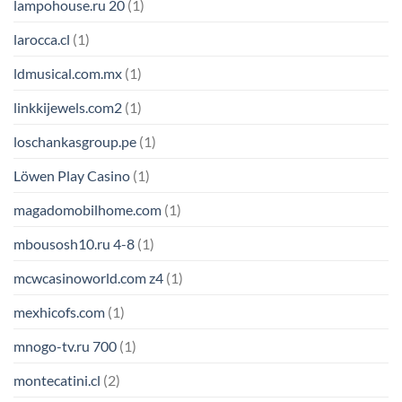
lampohouse.ru 20
(1)
larocca.cl
(1)
ldmusical.com.mx
(1)
linkkijewels.com2
(1)
loschankasgroup.pe
(1)
Löwen Play Casino
(1)
magadomobilhome.com
(1)
mbousosh10.ru 4-8
(1)
mcwcasinoworld.com z4
(1)
mexhicofs.com
(1)
mnogo-tv.ru 700
(1)
montecatini.cl
(2)