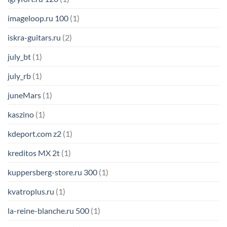
imageloop.ru 100
(1)
iskra-guitars.ru
(2)
july_bt
(1)
july_rb
(1)
juneMars
(1)
kaszino
(1)
kdeport.com z2
(1)
kreditos MX 2t
(1)
kuppersberg-store.ru 300
(1)
kvatroplus.ru
(1)
la-reine-blanche.ru 500
(1)