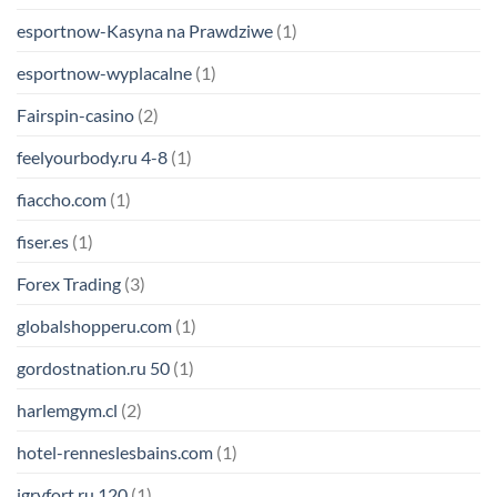
esportnow-Kasyna na Prawdziwe
(1)
esportnow-wyplacalne
(1)
Fairspin-casino
(2)
feelyourbody.ru 4-8
(1)
fiaccho.com
(1)
fiser.es
(1)
Forex Trading
(3)
globalshopperu.com
(1)
gordostnation.ru 50
(1)
harlemgym.cl
(2)
hotel-renneslesbains.com
(1)
igryfort.ru 120
(1)