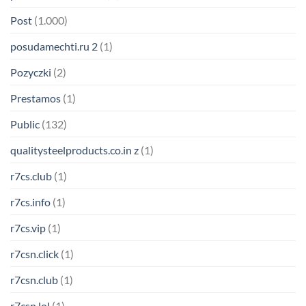
Post
(1.000)
posudamechti.ru 2
(1)
Pozyczki
(2)
Prestamos
(1)
Public
(132)
qualitysteelproducts.co.in z
(1)
r7cs.club
(1)
r7cs.info
(1)
r7cs.vip
(1)
r7csn.click
(1)
r7csn.club
(1)
r7csn.lol
(1)