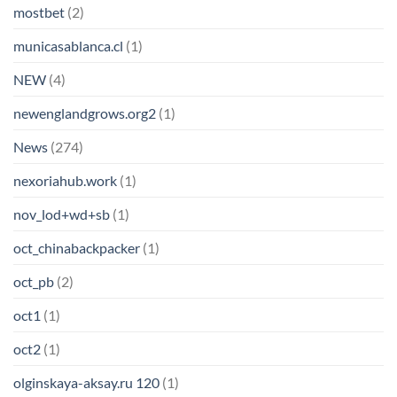
mostbet
(2)
municasablanca.cl
(1)
NEW
(4)
newenglandgrows.org2
(1)
News
(274)
nexoriahub.work
(1)
nov_lod+wd+sb
(1)
oct_chinabackpacker
(1)
oct_pb
(2)
oct1
(1)
oct2
(1)
olginskaya-aksay.ru 120
(1)