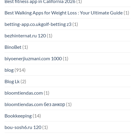
Best fitness app in California 2026
(1)
Best Walking Apps for Weight Loss : Your Ultimate Guide
(1)
betting-app.co.ukgolf-betting z3
(1)
bezhinternat.ru 120
(1)
BinoBet
(1)
biyoenerjiuzmani.com 1000
(1)
blog
(914)
Blog Lk
(2)
bloomtiendas.com
(1)
bloomtiendas.com без анкор
(1)
Bookkeeping
(14)
bou-sosh6.ru 120
(1)