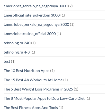
t.meriobet_zerkalo_na_segodnya 3000
(2)
t.mesofficial_site_pokerdom 3000
(1)
t.mesriobet_zerkalo_na_segodnya 3000
(1)
t.mesriobetcasino_official 3000
(1)
tehnoing.ru 240
(1)
tehnoing.ru 4-8
(1)
test
(1)
The 10 Best Nutrition Apps
(1)
The 15 Best Ab Workouts At Home
(1)
The 5 Best Weight Loss Programs in 2025
(1)
The 8 Most Popular Apps to Do a Low-Carb Diet
(1)
The Best Fitness Apps And Tools
(1)