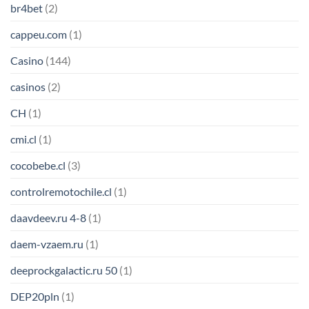
br4bet
(2)
cappeu.com
(1)
Casino
(144)
casinos
(2)
CH
(1)
cmi.cl
(1)
cocobebe.cl
(3)
controlremotochile.cl
(1)
daavdeev.ru 4-8
(1)
daem-vzaem.ru
(1)
deeprockgalactic.ru 50
(1)
DEP20pln
(1)