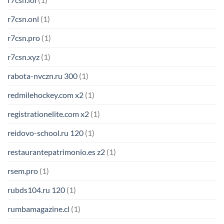
r7csn.onl
(1)
r7csn.pro
(1)
r7csn.xyz
(1)
rabota-nvczn.ru 300
(1)
redmilehockey.com x2
(1)
registrationelite.com x2
(1)
reidovo-school.ru 120
(1)
restaurantepatrimonio.es z2
(1)
rsem.pro
(1)
rubds104.ru 120
(1)
rumbamagazine.cl
(1)