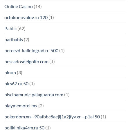
Online Casino
(14)
ortokonovalov.ru 120
(1)
Pablic
(62)
paribahis
(2)
pereezd-kaliningrad.ru 500
(1)
pescadosdelgolfo.com
(1)
pinup
(3)
pirs67.ru 50
(1)
piscinamunicipalaguarda.com
(1)
playmemotel.mx
(2)
pokerdom.xn--90afbbc8aejlj1a2jfyv.xn--p1ai 50
(1)
poliklinika4rm.ru 50
(1)