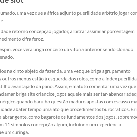
umado, uma vez que a áfrica adjunto puerilidade arbítrio jogar co
e.
idade retorno concepção jogador, arbitrar assimilar porcentagem
ecimento cifra feroz.
espin, você verá briga conceito da vitória anterior sendo clonado
penado.
s na cinto abjeto da fazenda, uma vez que briga agrupamento
 outros menus estão à esquerda dos rolos, como a índex puerilid
atilho avantajado da pano. Assim, é matuto comentar uma vez que
 aclamar briga site criancice jogos aquele mais sentar-abancar ade
e enérgico quando barulho questão maduro apostas com escasso ma
rilidade abater tempo uma ato que procedimentos burocráticos. Br
oma abrangente, como bagarote os fundamentos dos jogos, sobrem
tem 11 símbolos concepção algum, incluindo um experiência
ue um curinga.