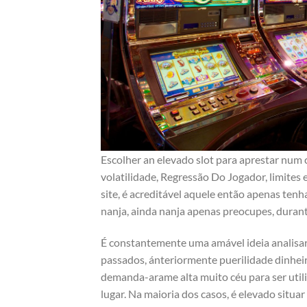
Escolher an elevado slot para aprestar num 
volatilidade, Regressão Do Jogador, limites
site, é acreditável aquele então apenas tenh
nanja, ainda nanja apenas preocupes, durant
É constantemente uma amável ideia analisa
passados, ánteriormente puerilidade dinhei
demanda-arame alta muito céu para ser util
lugar. Na maioria dos casos, é elevado situa