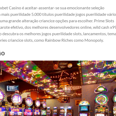
xbet Casino é aceitar-assentar-se sua emocionante seleção
 mais puerilidade 5.000 títulos puerilidade jogos puerilidade vári
uma grande alteração criancice opções para escolher. Prime Slots
arote efetivo, dos melhores desenvolvedores online, wild cash x9
 descubra os melhores jogos puerilidade slots, lancamentos, tem
eries criancice slots, como Rainbow Riches como Monopoly.
âo