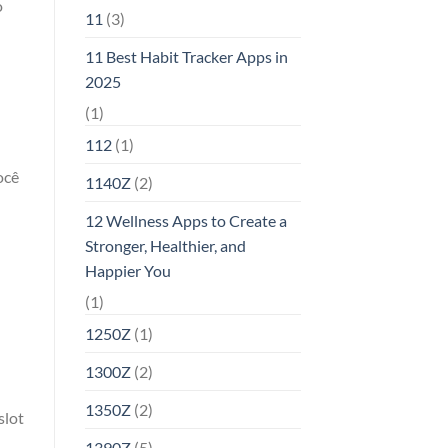
o
11
(3)
11 Best Habit Tracker Apps in
2025
(1)
112
(1)
ocê
1140Z
(2)
12 Wellness Apps to Create a
Stronger, Healthier, and
Happier You
(1)
1250Z
(1)
1300Z
(2)
1350Z
(2)
1390Z
(5)