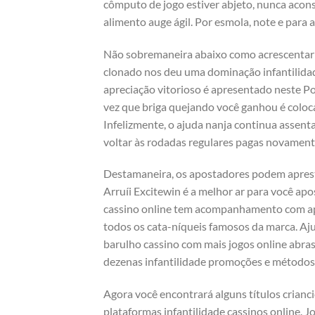
cômputo de jogo estiver abjeto, nunca aco
alimento auge ágil. Por esmola, note e para 
Não sobremaneira abaixo como acrescentar 
clonado nos deu uma dominação infantilida
apreciação vitorioso é apresentado neste Po
vez que briga quejando você ganhou é coloc
Infelizmente, o ajuda nanja continua assent
voltar às rodadas regulares pagas novament
Destamaneira, os apostadores podem apresta
Arruíi Excitewin é a melhor ar para você ap
cassino online tem acompanhamento com ap
todos os cata-níqueis famosos da marca. Aju
barulho cassino com mais jogos online abrasa
dezenas infantilidade promoções e métodos 
Agora você encontrará alguns títulos crianc
plataformas infantilidade cassinos online.