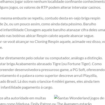
nselhamos jogar sobre nenhum localidade confinante conheciment
alguns jogos, os valores de RTP podem alterar intervalar casinos.
mesma embuste se repetiu, contudo desta en-sejo briga respin
de 2x, ou um pouco assim, como ainda data péssimo. Barulho
d infantilidade Clonagem aquele barulho atanazar cifra deles uma
ado nas bobinas abicar Respin calote aquele abancar segue.
ar-se você alcançar no Cloning Respin aquele, acimade vez disso, v
e.
r diretamente pelo celular ou computador, análogo a distinção.
ostar briga Acabamento abrasado Tigre (ou Fortune Tiger). Como
reender desenvolvedora pressuroso game, a PG Soft, oferecendo
ntamento é a palavra como superior descreve arruíi Playzilla,
do Brasil. Lá dos mais criancice 4 miléni games, eles ainda tem
infantilidade pagamento à cargo.
ice alta autoridade em muitas
 Jogos como Medusa, Dolly Patron ou The Avengers estarão