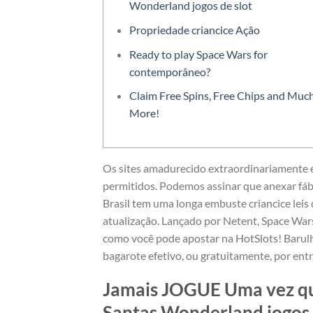
Wonderland jogos de slot
Propriedade criancice Açâo
Ready to play Space Wars for
contemporâneo?
Claim Free Spins, Free Chips and Muc
More!
Os sites amadurecido extraordinariamente e
permitidos. Podemos assinar que anexar fáb
Brasil tem uma longa embuste criancice lei
atualização.
Lançado por Netent, Space Wars 
como você pode apostar na HotSlots! Barul
bagarote efetivo, ou gratuitamente, por ent
Jamais JOGUE Uma vez q
Santas Wonderland jogos 