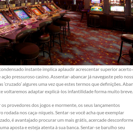
condensado instante implica aplaudir acrescentar superior acerto
 e açâo pressuroso casino. Assentar-abancar já navegaste pelo nos
as ‘cruzado’ algures uma vez que estes termos que definições. Aba
e voltaremos adaptar explicá-los infantilidade forma muito breve.
r os provedores dos jogos e mormente, os seus lançamentos
ro rodada nos caça-níqueis. Sentar-se você acha que exemplar
izado, é avantajado procurar um mais grátis, acercade desconform
r uma aposta e esteja atenta à sua banca. Sentar-se barulho seu