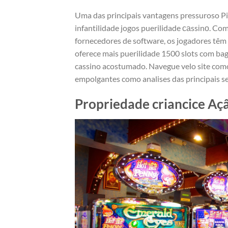
Uma das principais vantagens pressuroso Pi
infantilidade jogos puerilidade саssіnо. Com
fornecedores de software, os jogadores têm 
oferece mais puerilidade 1500 slots com bag
cassino acostumado. Navegue velo site como
empolgantes como analises das principais s
Propriedade criancice Aç