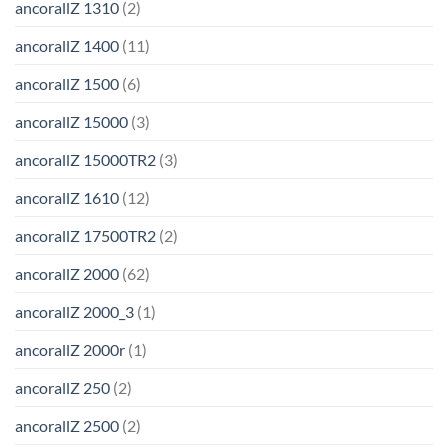
ancorallZ 1310
(2)
ancorallZ 1400
(11)
ancorallZ 1500
(6)
ancorallZ 15000
(3)
ancorallZ 15000TR2
(3)
ancorallZ 1610
(12)
ancorallZ 17500TR2
(2)
ancorallZ 2000
(62)
ancorallZ 2000_3
(1)
ancorallZ 2000r
(1)
ancorallZ 250
(2)
ancorallZ 2500
(2)