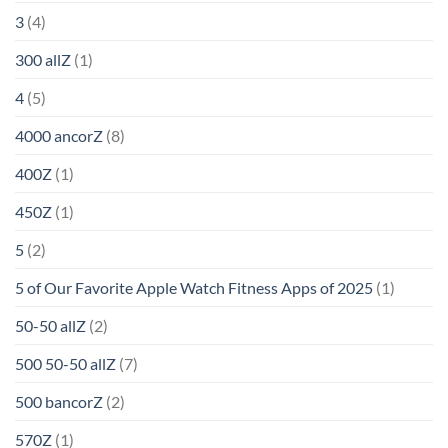
3
(4)
300 allZ
(1)
4
(5)
4000 ancorZ
(8)
400Z
(1)
450Z
(1)
5
(2)
5 of Our Favorite Apple Watch Fitness Apps of 2025
(1)
50-50 allZ
(2)
500 50-50 allZ
(7)
500 bancorZ
(2)
570Z
(1)