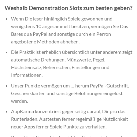
Weshalb Demonstration Slots zum besten geben?
Wenn Die leser hinlänglich Spiele gewonnen und
wenigstens 10 angesammelt besitzen, vermögen Sie Das
Bares qua PayPal and sonstige durch ein Perron
angebotene Methoden abheben.
Die Praktik ist erheblich übersichtlich unter anderem zeigt
automatische Drehungen, Münzwerte, Pegel,
Höchsteinsatz, Beherrschen, Einstellungen und
Informationen.
Unser Punkte vermögen um … herum PayPal-Gutschrift,
Geschenkkarten und sonstige Belohnungen eingelöst
werden.
AppKarma konzentriert gegenseitig darauf, Dir pro das
Runterladen, Austesten ferner regelmäßige Nützlichkeit
neuer Apps ferner Spiele Punkte zu verhalten.