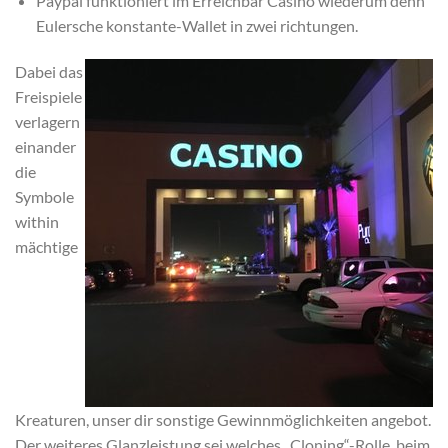
Paypal funktioniert im Erreichbar Casino wiederum denn
Eulersche konstante-Wallet in zwei richtungen.
Dabei das
Freispiele
verlagern
einander
die
Symbole
within
mächtige
Kreaturen, unser dir sonstige Gewinnmöglichkeiten angebot.
Der weiteres Glanzleistung sei welches „Cloning“-Rolle, beim