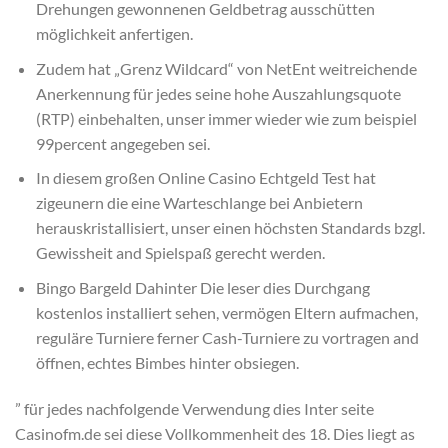
Drehungen gewonnenen Geldbetrag ausschütten
möglichkeit anfertigen.
Zudem hat „Grenz Wildcard“ von NetEnt weitreichende
Anerkennung für jedes seine hohe Auszahlungsquote
(RTP) einbehalten, unser immer wieder wie zum beispiel
99percent angegeben sei.
In diesem großen Online Casino Echtgeld Test hat
zigeunern die eine Warteschlange bei Anbietern
herauskristallisiert, unser einen höchsten Standards bzgl.
Gewissheit and Spielspaß gerecht werden.
Bingo Bargeld Dahinter Die leser dies Durchgang
kostenlos installiert sehen, vermögen Eltern aufmachen,
reguläre Turniere ferner Cash-Turniere zu vortragen and
öffnen, echtes Bimbes hinter obsiegen.
” für jedes nachfolgende Verwendung dies Inter seite
Casinofm.de sei diese Vollkommenheit des 18. Dies liegt as