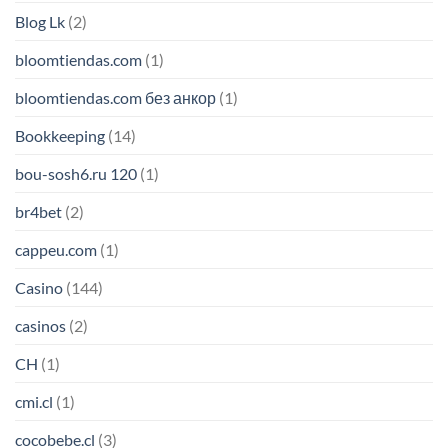
Blog Lk
(2)
bloomtiendas.com
(1)
bloomtiendas.com без анкор
(1)
Bookkeeping
(14)
bou-sosh6.ru 120
(1)
br4bet
(2)
cappeu.com
(1)
Casino
(144)
casinos
(2)
CH
(1)
cmi.cl
(1)
cocobebe.cl
(3)