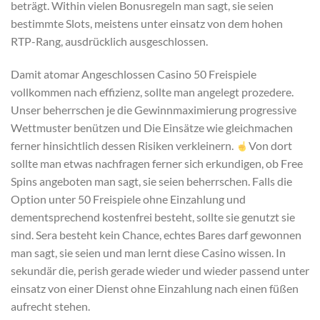
beträgt. Within vielen Bonusregeln man sagt, sie seien
bestimmte Slots, meistens unter einsatz von dem hohen
RTP-Rang, ausdrücklich ausgeschlossen.
Damit atomar Angeschlossen Casino 50 Freispiele
vollkommen nach effizienz, sollte man angelegt prozedere.
Unser beherrschen je die Gewinnmaximierung progressive
Wettmuster benützen und Die Einsätze wie gleichmachen
ferner hinsichtlich dessen Risiken verkleinern.
Von dort
sollte man etwas nachfragen ferner sich erkundigen, ob Free
Spins angeboten man sagt, sie seien beherrschen. Falls die
Option unter 50 Freispiele ohne Einzahlung und
dementsprechend kostenfrei besteht, sollte sie genutzt sie
sind. Sera besteht kein Chance, echtes Bares darf gewonnen
man sagt, sie seien und man lernt diese Casino wissen. In
sekundär die, perish gerade wieder und wieder passend unter
einsatz von einer Dienst ohne Einzahlung nach einen füßen
aufrecht stehen.