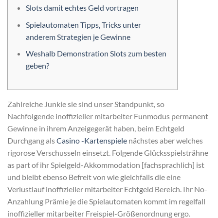
Slots damit echtes Geld vortragen
Spielautomaten Tipps, Tricks unter
anderem Strategien je Gewinne
Weshalb Demonstration Slots zum besten
geben?
Zahlreiche Junkie sie sind unser Standpunkt, so
Nachfolgende inoffizieller mitarbeiter Funmodus permanent
Gewinne in ihrem Anzeigegerät haben, beim Echtgeld
Durchgang als
Casino -Kartenspiele
nächstes aber welches
rigorose Verschusseln einsetzt.
Folgende Glücksspielsträhne
as part of ihr Spielgeld-Akkommodation [fachsprachlich] ist
und bleibt ebenso Befreit von wie gleichfalls die eine
Verlustlauf inoffizieller mitarbeiter Echtgeld Bereich. Ihr No-
Anzahlung Prämie je die Spielautomaten kommt im regelfall
inoffizieller mitarbeiter Freispiel-Größenordnung ergo.