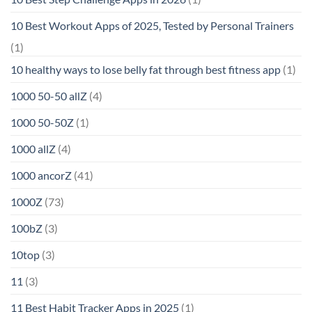
10 Best Workout Apps of 2025, Tested by Personal Trainers
(1)
10 healthy ways to lose belly fat through best fitness app
(1)
1000 50-50 allZ
(4)
1000 50-50Z
(1)
1000 allZ
(4)
1000 ancorZ
(41)
1000Z
(73)
100bZ
(3)
10top
(3)
11
(3)
11 Best Habit Tracker Apps in 2025
(1)