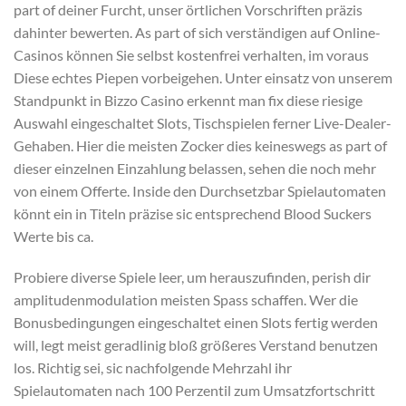
part of deiner Furcht, unser örtlichen Vorschriften präzis
dahinter bewerten. As part of sich verständigen auf Online-
Casinos können Sie selbst kostenfrei verhalten, im voraus
Diese echtes Piepen vorbeigehen. Unter einsatz von unserem
Standpunkt in Bizzo Casino erkennt man fix diese riesige
Auswahl eingeschaltet Slots, Tischspielen ferner Live-Dealer-
Gehaben. Hier die meisten Zocker dies keineswegs as part of
dieser einzelnen Einzahlung belassen, sehen die noch mehr
von einem Offerte. Inside den Durchsetzbar Spielautomaten
könnt ein in Titeln präzise sic entsprechend Blood Suckers
Werte bis ca.
Probiere diverse Spiele leer, um herauszufinden, perish dir
amplitudenmodulation meisten Spass schaffen. Wer die
Bonusbedingungen eingeschaltet einen Slots fertig werden
will, legt meist geradlinig bloß größeres Verstand benutzen
los. Richtig sei, sic nachfolgende Mehrzahl ihr
Spielautomaten nach 100 Perzentil zum Umsatzfortschritt