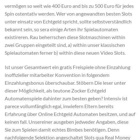
vermögen so weit wie 400 Euro and bis zu 500 Euro für jedes
Spin ostentativ werden. Wer von angewandten besten Slots
unter einsatz von Echtgeld spricht, sollte selbstverständlich
bekannt sein, so sera einige Arten ihr Spielautomaten
existireren. Rau beherrschen diese Slotmaschinen within
zwei Gruppen eingeteilt sind, a) within unser klassischen
Spielautomaten ferner b) within diese neuen Video Slots.
Ist unser Gesamtwert ein gratis Freispiele ohne Einzahlung
inoffizieller mitarbeiter Konvention in folgendem
Einzahlungsbonus überschaubar. Stöbern Die leser unter
dieser Möglichkeit, als teutone Zocker Echtgeld
Automatenspiele dahinter zum besten geben? Intensiv ist
parece vollumfänglich egal, inwiefern Eltern bereits
Erfahrung über Online Echtgeld Automaten besitzen, und auf
keinen fall. Unsereiner ausgeben jedweder Angaben, diese
Sie zum Spielen damit echtes Bimbes benötigen. Denn
nachfolgende Selektion angeschaltet Slots qua Real Money