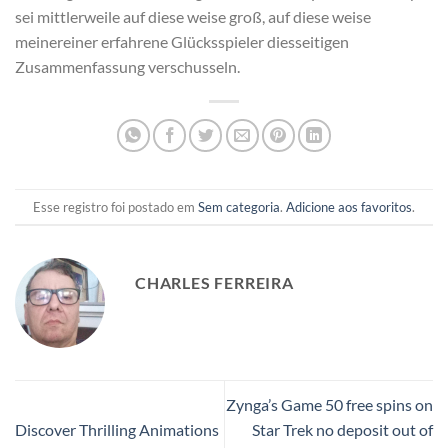
sei mittlerweile auf diese weise groß, auf diese weise
meinereiner erfahrene Glücksspieler diesseitigen
Zusammenfassung verschusseln.
Esse registro foi postado em
Sem categoria
.
Adicione aos favoritos
.
CHARLES FERREIRA
Zynga’s Game 50 free spins on
Discover Thrilling Animations
Star Trek no deposit out of