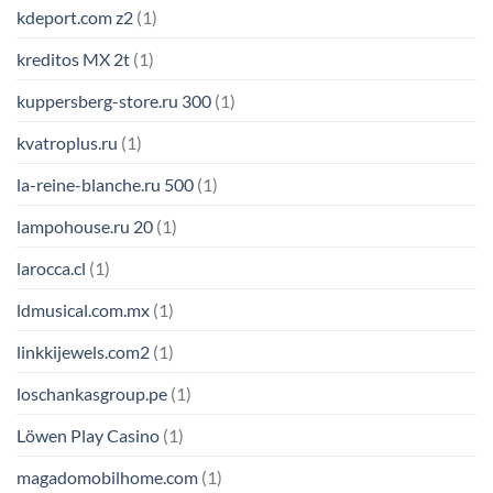
kdeport.com z2
(1)
kreditos MX 2t
(1)
kuppersberg-store.ru 300
(1)
kvatroplus.ru
(1)
la-reine-blanche.ru 500
(1)
lampohouse.ru 20
(1)
larocca.cl
(1)
ldmusical.com.mx
(1)
linkkijewels.com2
(1)
loschankasgroup.pe
(1)
Löwen Play Casino
(1)
magadomobilhome.com
(1)