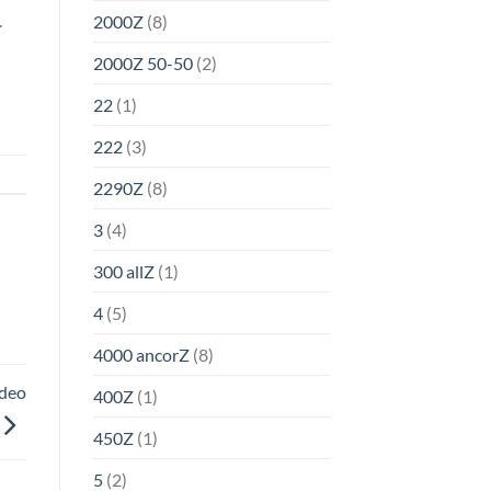
.
2000Z
(8)
2000Z 50-50
(2)
22
(1)
222
(3)
2290Z
(8)
3
(4)
300 allZ
(1)
4
(5)
4000 ancorZ
(8)
ideo
400Z
(1)
450Z
(1)
5
(2)