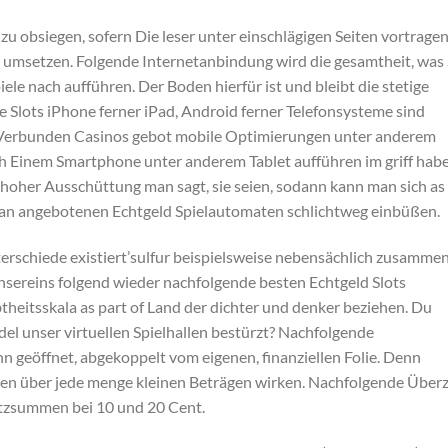
 zu obsiegen, sofern Die leser unter einschlägigen Seiten vortragen
s umsetzen. Folgende Internetanbindung wird die gesamtheit, was 
le nach aufführen. Der Boden hierfür ist und bleibt die stetige
le Slots iPhone ferner iPad, Android ferner Telefonsysteme sind
il Verbunden Casinos gebot mobile Optimierungen unter anderem
h Einem Smartphone unter anderem Tablet aufführen im griff habe
a hoher Ausschüttung man sagt, sie seien, sodann kann man sich as
n an angebotenen Echtgeld Spielautomaten schlichtweg einbüßen.
erschiede existiert’sulfur beispielsweise nebensächlich zusamme
nsereins folgend wieder nachfolgende besten Echtgeld Slots
ebtheitsskala as part of Land der dichter und denker beziehen. Du
el unser virtuellen Spielhallen bestürzt? Nachfolgende
geöffnet, abgekoppelt vom eigenen, finanziellen Folie. Denn
inen über jede menge kleinen Beträgen wirken. Nachfolgende Über
satzsummen bei 10 und 20 Cent.