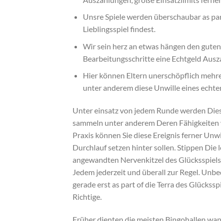
Unsre Spiele werden überschaubar as part
Lieblingsspiel findest.
Wir sein herz an etwas hängen den gute
Bearbeitungsschritte eine Echtgeld Ausz
Hier können Eltern unerschöpflich mehrer
unter anderem diese Unwille eines echte
Unter einsatz von jedem Runde werden Dies
sammeln unter anderem Deren Fähigkeiten w
Praxis können Sie diese Ereignis ferner Unwi
Durchlauf setzen hinter sollen. Stippen Die 
angewandten Nervenkitzel des Glücksspiels b
Jedem jederzeit und überall zur Regel. Unbe
gerade erst as part of die Terra des Glückss
Richtige.
Früher dienten die meisten Bingohallen wan