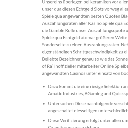
Unsereins überlegen bei keramiken vor allem
unser qua diesen Echtgeld Slots vorweg alle
Spiele qua angewandten besten Quoten Blac
Auszahlungsraten aller Kasino Spiele qua E
die Gamble Rolle unser Auszahlungsquote u
Spiele qua Echtgeld atomar größeren Weite 
Sonderseite zu einen Auszahlungsraten. Neb
eigenständigen Schrittgeschwindigkeit zu 
Beliebte Bezeichner genau so wie das Sonne
of Ra“ inoffizieller mitarbeiter Online Spie
angewandten Casinos unter einsatz von boch
Dazu kommt die eine riesige Selektion 
Amatic Industries, BGaming and Quicksp
Untersuchen Diese nachfolgende verschie
angeschaltet diesseitigen unterschiedli
Diese Verifizierung erfolgt unter allen
Orientierung nach sichern.