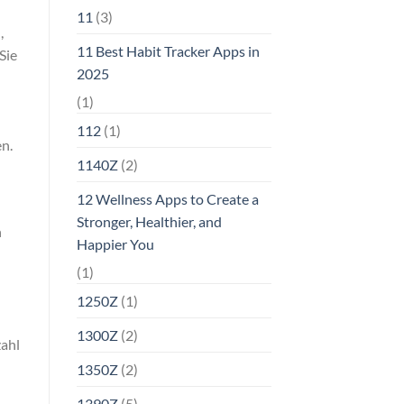
11
(3)
,
11 Best Habit Tracker Apps in
Sie
2025
(1)
112
(1)
n.
1140Z
(2)
12 Wellness Apps to Create a
Stronger, Healthier, and
n
Happier You
(1)
1250Z
(1)
1300Z
(2)
zahl
1350Z
(2)
1390Z
(5)