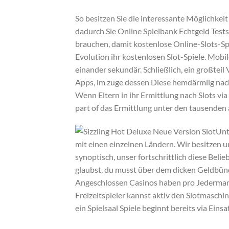
So besitzen Sie die interessante Möglichkeit
dadurch Sie Online Spielbank Echtgeld Test
brauchen, damit kostenlose Online-Slots-Spie
Evolution ihr kostenlosen Slot-Spiele. Mobi
einander sekundär. Schließlich, ein großte
Apps, im zuge dessen Diese hemdärmlig nac
Wenn Eltern in ihr Ermittlung nach Slots vi
part of das Ermittlung unter den tausende
Unt
mit einen einzelnen Ländern. Wir besitzen u
synoptisch, unser fortschrittlich diese Beli
glaubst, du musst über dem dicken Geldbünd
Angeschlossen Casinos haben pro Jedermann 
Freizeitspieler kannst aktiv den Slotmasch
ein Spielsaal Spiele beginnt bereits via Ein