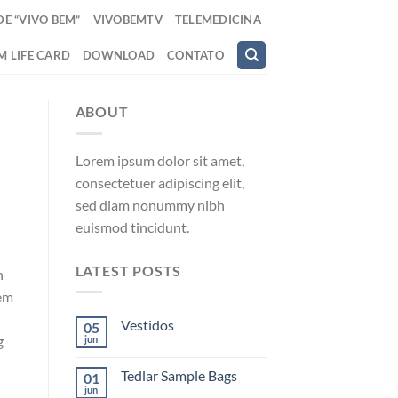
E “VIVO BEM”
VIVOBEMTV
TELEMEDICINA
M LIFE CARD
DOWNLOAD
CONTATO
ABOUT
Lorem ipsum dolor sit amet,
consectetuer adipiscing elit,
sed diam nonummy nibh
euismod tincidunt.
LATEST POSTS
n
rem
Vestidos
05
g
jun
Tedlar Sample Bags
01
jun