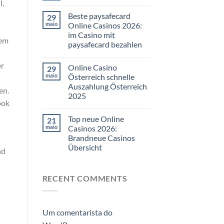
l,
Beste paysafecard
29
maio
Online Casinos 2026:
im Casino mit
rem
paysafecard bezahlen
er
Online Casino
29
maio
Österreich schnelle
Auszahlung Österreich
en.
2025
ook
Top neue Online
21
maio
Casinos 2026:
Brandneue Casinos
Übersicht
nd
RECENT COMMENTS
Um comentarista do