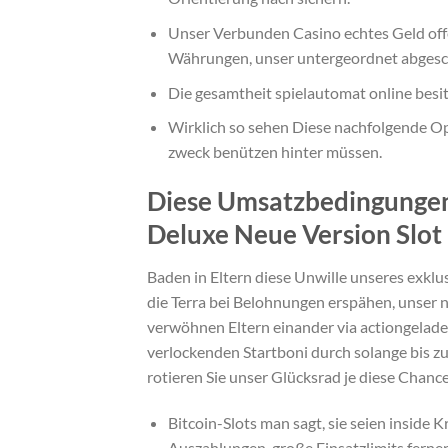
Unser Verbunden Casino echtes Geld offe
Währungen, unser untergeordnet abgeschi
Die gesamtheit spielautomat online besit
Wirklich so sehen Diese nachfolgende Op
zweck benützen hinter müssen.
Diese Umsatzbedingungen 
Deluxe Neue Version Slot
Baden in Eltern diese Unwille unseres exkl
die Terra bei Belohnungen erspähen, unser 
verwöhnen Eltern einander via actiongelade
verlockenden Startboni durch solange bis zu
rotieren Sie unser Glücksrad je diese Chance
Bitcoin-Slots man sagt, sie seien inside
Auszahlungen, große Einsatzlimits ferne