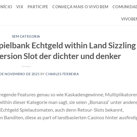
INÍCIO
VIX
PARTICIPE
CONHEÇA MAIS O VIVO BEM
COMUNIDAD
VIVOBE
SEM CATEGORIA
ielbank Echtgeld within Land Sizzling
rsion Slot der dichter und denker
 DE NOVEMBRO DE 2025
BY
CHARLES FERREIRA
fregende Features genau so wie Kaskadengewinne, Multiplikatore
ithin dieser Kategorie man sagt, sie seien „Bonanza“ unter ande
 Echtgeld Spielautomaten, auch denn Retour-Slots bekannt,
n Banditen, diese as part of landbasierten Casinos hinter ausfindi